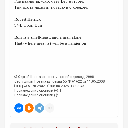
Где пахнет вкусно, чует Бёр нутром:
Там плоть насытит потаскун с крюком.
ДАЙДЖЕСТ
ПРОИЗВЕДЕНИЯ
Robert Herrick
944. Upon Burr
ПЕРЕВОДЫ
Burr is a smell-feast, and a man alone,
КОНКУРСЫ
That (where meat is) will be a hanger on.
ДЕТСКАЯ КОМНАТА
КНИЖНАЯ ПОЛКА
ОБЗОР ЛИТЕРАТУРЫ
Сергей Шестаков
, поэтический перевод, 2008
СТРАНИЦЫ ПАМЯТИ
Сертификат Поэзия.ру: серия 65 № 61622 от 11.05.2008
0 |
5 |
2842 |
08.08.2026. 17:03:45
ОБЪЯВЛЕНИЯ
Произведение оценили (+): []
Произведение оценили (-): []
КОЛОНКА РЕДАКТОРА
РЕДКОЛЛЕГИЯ
ОТ РЕДАКЦИИ