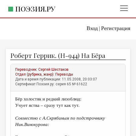
ПОЭЗИЯ.РУ
Вход
Регистрация
ГЛАВНОЕ МЕНЮ
|
ПОЭЗИЯ.РУ
ИЗДАТЕЛЬСТВО
Роберт Геррик. (H-944) На Бёра
ЖАНРЫ
АВТОРЫ
Переводчик:
Сергей Шестаков
Отдел (рубрика, жанр):
Переводы
КОММЕНТАРИИ
Дата и время публикации: 11.05.2008, 20:03:07
Сертификат Поэзия.ру: серия 65 № 61622
ЛИТСАЛОН
Бёр холостяк и редкий лизоблюд:
НОВОСТИ
Учует яства – сразу тут как тут.
ПРАВИЛА САЙТА
Совместно с А.Скрябиным по подстрочнику
Ник.Винокурова:
ОТДЕЛЫ И РУБРИКИ
ИЗБРАННОЕ