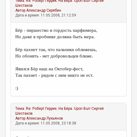
Тема:
Re: Роберт Геррик. На Бёра. Upon Burr
Сергей
МАЛАЯ ПРОЗА
Шестаков
Автор
Александр Скрябин
ЭССЕИСТИКА
Дата и время: 11.05.2008, 21:12:59
ЛИТЕРАТУРОВЕДЕНИЕ
Бёр - пиршество и гордость парфюмера,
КУЛЬТУРОВЕДЕНИЕ
Но даже в пробнике должна быть мера.
ПУБЛИЦИСТИКА
Бёр пахнет так, что пальчики оближешь,
РЕЦЕНЗИРОВАНИЕ
Но обонять - нет добровольцев ближе.
ЦИКЛЫ ПУБЛИКАЦИЙ
Явился Бёр наш на Октобер-фест,
Так пахнет - рядом с ним никто не ест.
ТРЕДИАКОВСКИЙ
МЕДИА
:)
ВКОНТАКТЕ
Тема:
Re: Роберт Геррик. На Бёра. Upon Burr
Сергей
Шестаков
Автор
Александр Лукьянов
Дата и время: 11.05.2008, 23:18:38