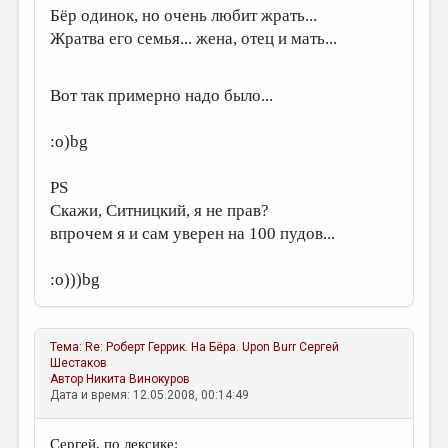
Бёр одинок, но очень любит жрать...
Жратва его семья... жена, отец и мать...
Вот так примерно надо было...
:о)bg
PS
Скажи, Ситницкий, я не прав?
впрочем я и сам уверен на 100 пудов...
:о)))bg
Тема:
Re: Роберт Геррик. На Бёра. Upon Burr
Сергей
Шестаков
Автор
Никита Винокуров
Дата и время: 12.05.2008, 00:14:49
Сергей, по лексике: