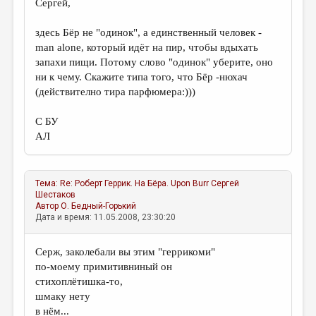
Сергей,
здесь Бёр не "одинок", а единственный человек -
man alone, который идёт на пир, чтобы вдыхать
запахи пищи. Потому слово "одинок" уберите, оно
ни к чему. Скажите типа того, что Бёр -нюхач
(действително тира парфюмера:)))
С БУ
АЛ
Тема:
Re: Роберт Геррик. На Бёра. Upon Burr
Сергей
Шестаков
Автор
О. Бедный-Горький
Дата и время: 11.05.2008, 23:30:20
Серж, заколебали вы этим "геррикоми"
по-моему примитивниный он
стихоплётишка-то,
шмаку нету
в нём...