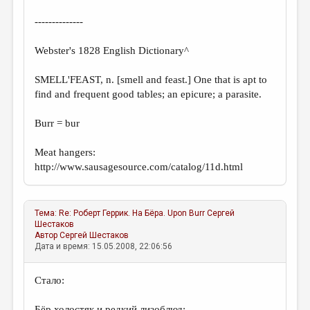
--------------
Webster's 1828 English Dictionary^
SMELL'FEAST, n. [smell and feast.] One that is apt to
find and frequent good tables; an epicure; a parasite.
Burr = bur
Meat hаngers:
http://www.sausagesource.com/catalog/11d.html
Тема:
Re: Роберт Геррик. На Бёра. Upon Burr
Сергей
Шестаков
Автор
Сергей Шестаков
Дата и время: 15.05.2008, 22:06:56
Стало:
Бёр холостяк и редкий лизоблюд: