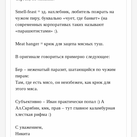
Smell-feast = зд. нахлебник, любитель пожрать на
чужом пиру, буквально «чует, где банкет» (на
современных корпоративах таких называют
«парашютистами» :).
Meat hanger = крюк для зацепа мясных туш.
В оригинале говориться примерно следующее:
Бер – неженатый паразит, шатающийся по чужим
пирам:
Там, где есть мясо, он неизбежен, как крюк для
этого мяса.
Субъективно – Иван практически попал :) А
Ал.Скрябин, кмк, прав – тут главное каламбурная
хлесткая рифма :)
С уважением,
Никита