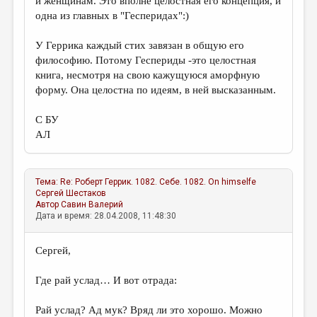
и женщинам. Это вполне целостная его концепция, и
одна из главных в "Гесперидах":)
У Геррика каждый стих завязан в общую его
философию. Потому Геспериды -это целостная
книга, несмотря на свою кажущуюся аморфную
форму. Она целостна по идеям, в ней высказанным.
С БУ
АЛ
Тема:
Re: Роберт Геррик. 1082. Себе. 1082. On himselfe
Сергей Шестаков
Автор
Савин Валерий
Дата и время: 28.04.2008, 11:48:30
Сергей,
Где рай услад… И вот отрада:
Рай услад? Ад мук? Вряд ли это хорошо. Можно