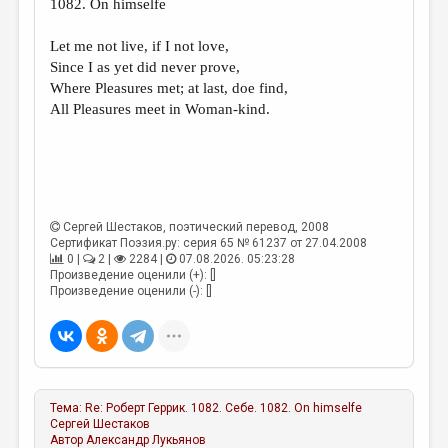
1082. On himselfe
ДАЙДЖЕСТ
Let me not live, if I not love,
ПРОИЗВЕДЕНИЯ
Since I as yet did never prove,
Where Pleasures met; at last, doe find,
ПЕРЕВОДЫ
All Pleasures meet in Woman-kind.
КОНКУРСЫ
ДЕТСКАЯ КОМНАТА
КНИЖНАЯ ПОЛКА
Сергей Шестаков
, поэтический перевод, 2008
ОБЗОР ЛИТЕРАТУРЫ
Сертификат Поэзия.ру: серия 65 № 61237 от 27.04.2008
0 |
2 |
2284 |
07.08.2026. 05:23:28
СТРАНИЦЫ ПАМЯТИ
Произведение оценили (+): []
Произведение оценили (-): []
ОБЪЯВЛЕНИЯ
КОЛОНКА РЕДАКТОРА
РЕДКОЛЛЕГИЯ
Тема:
Re: Роберт Геррик. 1082. Себе. 1082. On himselfe
ОТ РЕДАКЦИИ
Сергей Шестаков
Автор
Александр Лукьянов