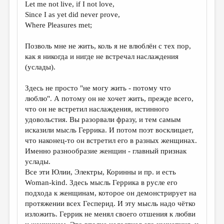
Let me not live, if I not love,
Since I as yet did never prove,
Where Pleasures met;
Позволь мне не жить, коль я не влюблён с тех пор,
как я никогда и нигде не встречал наслаждения
(услады).
Здесь не просто "не могу жить - потому что
люблю". А потому он не хочет жить, прежде всего,
что он не встретил наслаждения, истинного
удовольстия. Вы разорвали фразу, и тем самым
исказили мысль Геррика. И потом поэт восклицает,
что наконец-то он встретил его в разных женщинах.
Именно разнообразие женщин - главный признак
услады.
Все эти Юлии, Электры, Коринны и пр. и есть
Woman-kind. Здесь мысль Геррика в русле его
подхода к женщинам, которое он демонстрирует на
протяжении всех Гесперид. И эту мысль надо чётко
изложить. Геррик не менял своего отшения к любви