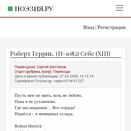
ПОЭЗИЯ.РУ
Вход
Регистрация
ГЛАВНОЕ МЕНЮ
|
ПОЭЗИЯ.РУ
ИЗДАТЕЛЬСТВО
Роберт Геррик. (Н-1082) Себе (XIII)
ЖАНРЫ
АВТОРЫ
Переводчик:
Сергей Шестаков
Отдел (рубрика, жанр):
Переводы
КОММЕНТАРИИ
Дата и время публикации: 27.04.2008, 16:15:18
Сертификат Поэзия.ру: серия 65 № 61237
ЛИТСАЛОН
Пусть мне не жить, коль не люблю,
НОВОСТИ
Пока я не установлю,
ПРАВИЛА САЙТА
Где наслажденья… Вот отрада!
Нашёл я – в женщинах услада.
ОТДЕЛЫ И РУБРИКИ
Robert Herrick
ИЗБРАННОЕ