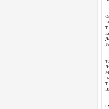
Он
К
Т
К
Д
У
Т
Я
М
П
Те
Ш
С