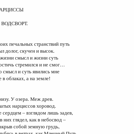
АРЦИССЫ
. ВОДСВОРТ.
оих печальных странствий путь
ыл долог, скучен и высок.
 жизни смысл и жизни суть
остичь стремился и не смог…
о смысл и суть явились мне
 в облаках, а на земле!
низу. У озера. Меж древ.
латых нарциссов хоровод.
е сердцем – взглядом лишь задев,
в них глядел, как в небосвод –
акрыв собой земную грудь,
лубясь в ветрах, как Млечный Путь,