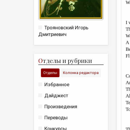
W
I 
Трояновский Игорь
Th
Дмитриевич
Wh
A 
Be
Fl
О
тделы и рубрики
Отделы
Колонка редактора
Co
A
Избранное
Th
Дайджест
Al
Te
Произведения
To
Переводы
Конкурсы
Th