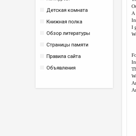
Ou
Детская комната
A 
I
Книжная полка
I 
Обзор литературы
W
Страницы памяти
Fo
Правила сайта
In
Объявления
Th
Wh
An
An