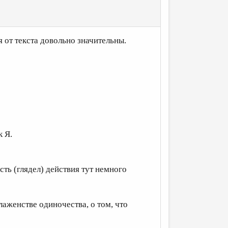
 от текста довольно значительны.
к Я.
сть (глядел) действия тут немного
лаженстве одиночества, о том, что