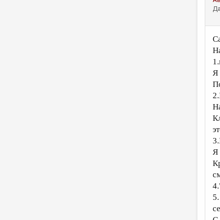
Да
С
Н
1.
Я
П
2
Н
К
э
3
Я 
К
с
4
5
с
С