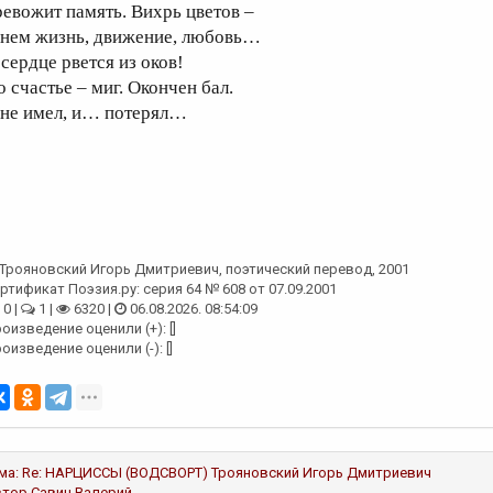
ревожит память. Вихрь цветов –
 нем жизнь, движение, любовь…
 сердце рвется из оков!
о счастье – миг. Окончен бал.
 не имел, и… потерял…
Трояновский Игорь Дмитриевич
, поэтический перевод, 2001
ртификат Поэзия.ру: серия 64 № 608 от 07.09.2001
0 |
1 |
6320 |
06.08.2026. 08:54:09
оизведение оценили (+): []
оизведение оценили (-): []
ма:
Re: НАРЦИССЫ (ВОДСВОРТ)
Трояновский Игорь Дмитриевич
втор
Савин Валерий