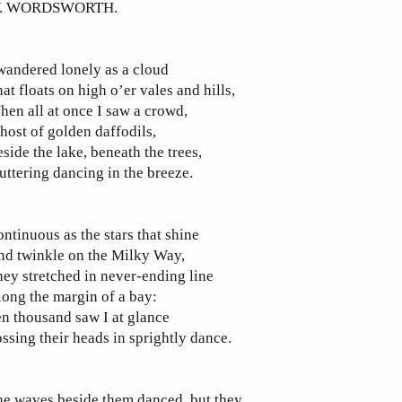
. WORDSWORTH.
wandered lonely as a cloud
at floats on high o’er vales and hills,
en all at once I saw a crowd,
host of golden daffodils,
side the lake, beneath the trees,
uttering dancing in the breeze.
ntinuous as the stars that shine
nd twinkle on the Milky Way,
ey stretched in never-ending line
ong the margin of a bay:
n thousand saw I at glance
ssing their heads in sprightly dance.
e waves beside them danced, but they