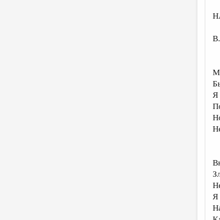
Н
В
М
Б
Я
П
Н
Не
В
З
Н
Я 
Н
К