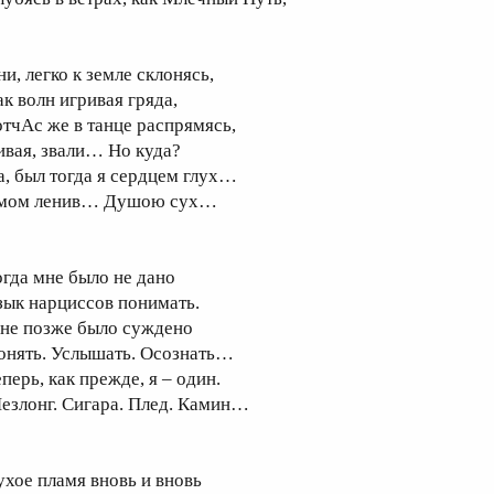
и, легко к земле склонясь,
ак волн игривая гряда,
отчАс же в танце распрямясь,
ивая, звали… Но куда?
а, был тогда я сердцем глух…
мом ленив… Душою сух…
огда мне было не дано
зык нарциссов понимать.
не позже было суждено
онять. Услышать. Осознать…
перь, как прежде, я – один.
езлонг. Сигара. Плед. Камин…
ухое пламя вновь и вновь