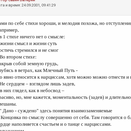
та и время: 24.09.2001, 09:41:29
ами по себе стихи хороши, и мелодия похожа, но отступления
апример,
в 1 стихе ничего нет о смысле:
 жизни смысл и жизни суть
остичь стремился и не смог
.Во втором стихе:
акрыв собой земную грудь,
лубясь в ветрах, как Млечный Путь -
то явно относится к нарциссам, хотя можно можно отнести и 
.Не сердцем – взглядом лишь задев,
в них глядел, как в небосвод –
расиво, но, мне кажется, моментальность (задев) и длительно
мешаны.
." Дано - суждено" здесь понятия взаимозаменяемые
. Концовка по смыслу совершенно от себя. Там говорится о б
ердце наполняется счастьем и о танце с нарциссами.
 уважением.