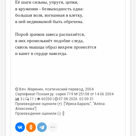
Её шаги сильны, упруги, цепки,
ДАЙДЖЕСТ
в кружении - безвыходность одна:
большая воля, вогнанная в клетку,
ПРОИЗВЕДЕНИЯ
в ней недвиж
и
мой быть обречена.
ПЕРЕВОДЫ
Порой зрачков завеса распахнётся,
КОНКУРСЫ
в них промелькнёт подобие следа,
сквозь мышцы образ вихрем пронесётся
ДЕТСКАЯ КОМНАТА
и канет в сердце навсегда.
КНИЖНАЯ ПОЛКА
ОБЗОР ЛИТЕРАТУРЫ
СТРАНИЦЫ ПАМЯТИ
Вяч. Маринин
, поэтический перевод, 2004
ОБЪЯВЛЕНИЯ
Сертификат Поэзия.ру: серия 719 № 25158 от 14.06.2004
3 |
11 |
60200 |
07.08.2026. 02:00:31
Произведение оценили (+): ["Ирина Бараль", "Алёна
КОЛОНКА РЕДАКТОРА
Алексеева"]
Произведение оценили (-): []
РЕДКОЛЛЕГИЯ
ОТ РЕДАКЦИИ