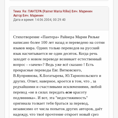
МАЛАЯ ПРОЗА
ЭССЕИСТИКА
Тема:
Re: ПАНТЕРА (Rainer Maria Rilke)
Вяч. Маринин
Автор
Вяч. Маринин
ЛИТЕРАТУРОВЕДЕНИЕ
Дата и время: 14.06.2004, 00:29:40
КУЛЬТУРОВЕДЕНИЕ
Стихотворение «Пантера» Райнера Марии Рильке
ПУБЛИЦИСТИКА
написано более 100 лет назад и переведено на сотни
РЕЦЕНЗИРОВАНИЕ
языков мира. Одних только переводов на русский
язык насчитывается не один десяток. Когда речь
ЦИКЛЫ ПУБЛИКАЦИЙ
заходит о новом переводе возникает естественный
вопрос - «зачем»? Ведь уже всё сказано ! Есть
ТРЕДИАКОВСКИЙ
прекрасные переводы Евг. Витковского,
МЕДИА
В.Куприянова, К.Богатырева, Ю.Тарнопольского и
других. Ответ, наверное, кроется в том, что , за
ВКОНТАКТЕ
редчайшими и счастливыми исключениями, любой
перевод «не в силах передать
всю
красоту
подлинника». И вот, эта "недостижимость"
оригинала толкает тебя браться за перевод,
независимо от числа попыток других авторов, даёт
надежду, что твоё прочтение откроет новый срез