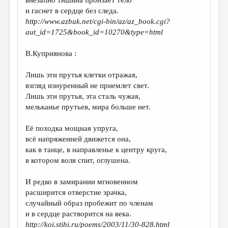
внезапно тишина пронзает тело
и гаснет в сердце без следа.
http://www.azbuk.net/cgi-bin/az/az_book.cgi?
aut_id=1725&book_id=10270&type=html
В.Куприянова :
Лишь эти прутья клетки отражая,
взгляд изнуренный не приемлет свет.
Лишь эти прутья, эта сталь чужая,
мельканье прутьев, мира больше нет.
Её походка мощная упруга,
всё напряженней движется она,
как в танце, в направленье к центру круга,
в котором воля спит, оглушена.
И редко в замирании мгновенном
расширится отверстие зрачка,
случайный образ пробежит по членам
и в сердце растворится на века.
http://koi.stihi.ru/poems/2003/11/30-828.html