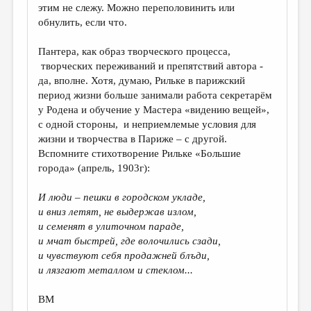
этим не слежу. Можно переполовинить или
обнулить, если что.
Пантера, как образ творческого процесса,
творческих переживаний и препятствий автора -
да, вполне. Хотя, думаю, Рильке в парижский
период жизни больше занимали работа секретарём
у Родена и обучение у Мастера «видению вещей»,
с одной стороны, и неприемлемые условия для
жизни и творчества в Париже
–
с другой.
Вспомните стихотворение Рильке «Большие
города» (апрель, 1903г):
И люди – пешки в городском укладе,
и вниз летят, не выдержав излом,
и семенят в улиточном параде,
и мчат быстрей, где волочились сзади,
и чувствуют себя продажней блъди,
и лязгают металлом и стеклом...
ВМ