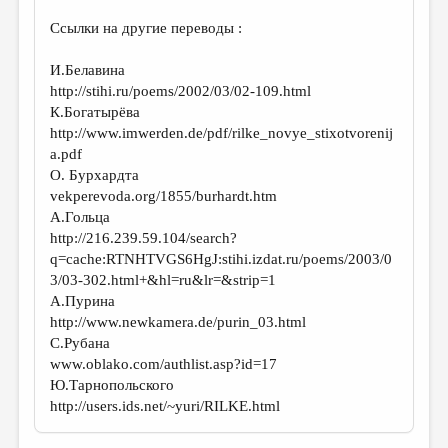
Cсылки на другие переводы :
И.Белавина
http://stihi.ru/poems/2002/03/02-109.html
К.Богатырёва
http://www.imwerden.de/pdf/rilke_novye_stixotvorenij
a.pdf
О. Бурхардта
vekperevoda.org/1855/burhardt.htm
А.Гольца
http://216.239.59.104/search?
q=cache:RTNHTVGS6HgJ:stihi.izdat.ru/poems/2003/0
3/03-302.html+&hl=ru&lr=&strip=1
А.Пурина
http://www.newkamera.de/purin_03.html
С.Рубана
www.oblako.com/authlist.asp?id=17
Ю.Тарнопольского
http://users.ids.net/~yuri/RILKE.html