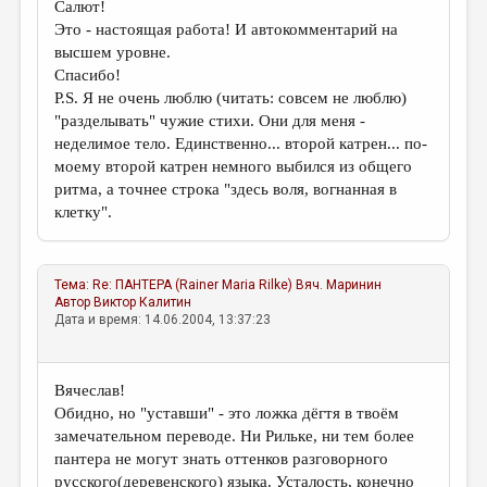
Салют!
Это - настоящая работа! И автокомментарий на
высшем уровне.
Спасибо!
P.S. Я не очень люблю (читать: совсем не люблю)
"разделывать" чужие стихи. Они для меня -
неделимое тело. Единственно... второй катрен... по-
моему второй катрен немного выбился из общего
ритма, а точнее строка "здесь воля, вогнанная в
клетку".
Тема:
Re: ПАНТЕРА (Rainer Maria Rilke)
Вяч. Маринин
Автор
Виктор Калитин
Дата и время: 14.06.2004, 13:37:23
Вячеслав!
Обидно, но "уставши" - это ложка дёгтя в твоём
замечательном переводе. Ни Рильке, ни тем более
пантера не могут знать оттенков разговорного
русского(деревенского) языка. Усталость, конечно