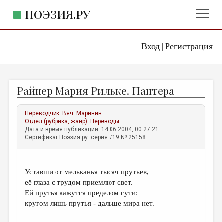
ПОЭЗИЯ.РУ
Вход
Регистрация
ГЛАВНОЕ МЕНЮ
|
ПОЭЗИЯ.РУ
ИЗДАТЕЛЬСТВО
Райнер Мария Рильке. Пантера
ЖАНРЫ
АВТОРЫ
Переводчик:
Вяч. Маринин
Отдел (рубрика, жанр):
Переводы
КОММЕНТАРИИ
Дата и время публикации: 14.06.2004, 00:27:21
Сертификат Поэзия.ру: серия 719 № 25158
ЛИТСАЛОН
НОВОСТИ
Уставши от мельканья тысяч прутьев,
ПРАВИЛА САЙТА
её глаза c трудом приемлют свет.
Ей прутья кажутся пределом сути:
кругом лишь прутья - дальше мира нет.
ОТДЕЛЫ И РУБРИКИ
ИЗБРАННОЕ