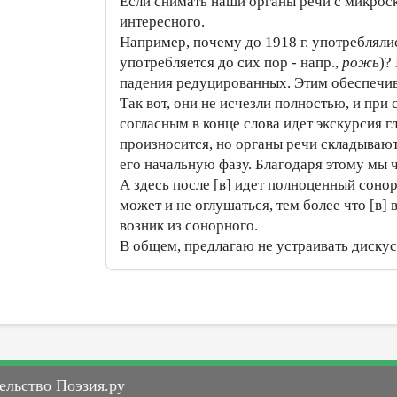
Если снимать наши органы речи с микроск
интересного.
Например, почему до 1918 г. употребляли
употребляется до сих пор - напр.,
рожь
)?
падения редуцированных. Этим обеспечива
Так вот, они не исчезли полностью, и пр
согласным в конце слова идет экскурсия 
произносится, но органы речи складывают
его начальную фазу. Благодаря этому мы 
А здесь после [в] идет полноценный сонор
может и не оглушаться, тем более что [в]
возник из сонорного.
В общем, предлагаю не устраивать дискус
ельство Поэзия.ру