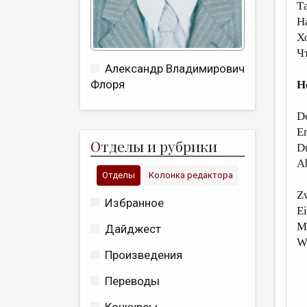
Т
Н
Х
Ч
Александр Владимирович
Флоря
H
De
Er
О
тделы и рубрики
Du
Ab
Отделы
Колонка редактора
Zw
Избранное
Ei
Ma
Дайджест
W
Произведения
Переводы