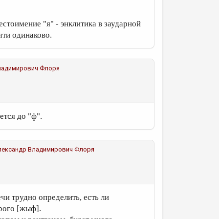
естоимение "я" - энклитика в заударной
чти одинаково.
ладимирович Флоря
ется до "ф".
лександр Владимирович Флоря
ечи трудно определить, есть ли
рого [жыф].