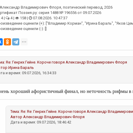
Александр Владимирович Флоря
, поэтический перевод, 2026
ртификат Поэзия.ру: серия 1488 № 196556 от 09.07.2026
4 |
4 |
158 |
07.08.2026. 10:47:37
оизведение оценили (+): ["Владимир Корман", "Ирина Бараль", "Яков Цем
оизведение оценили (-): []
ма:
Re: Генрих Гейне. Короче говоря
Александр Владимирович Флоря
втор
Ирина Бараль
та и время: 09.07.2026, 16:34:33
чень хороший афористичный финал, но неточность рифмы в 
Тема:
Re: Re: Генрих Гейне. Короче говоря
Александр Владимирови
Автор
Александр Владимирович Флоря
Дата и время: 09.07.2026, 18:46:42