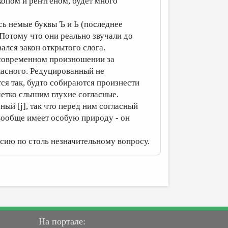
опом и рентгеном, будет много
сь немые буквы Ъ и Ь (последнее
 Потому что они реально звучали до
лся закон открытого слога.
и современном произношении за
гласного. Редуцированный не
ся так, будто собираются произнести
четко слышим глухие согласные.
ный [j], так что перед ним согласный
 вообще имеет особую природу - он
сию по столь незначительному вопросу.
На портале: