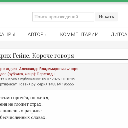
ЖАНРЫ
АВТОРЫ
КОММЕНТАРИИ
ЛИТСА
нрих Гейне. Короче говоря
реводчик:
Александр Владимирович Флоря
дел (рубрика, жанр):
Переводы
та и время публикации: 09.07.2026, 03:18:39
ртификат Поэзия.ру: серия 1488 № 196556
исьмо прочёл, но жив я,
еня не гложет страх.
ы пишешь о разрыве.
 бесчисленных словах.