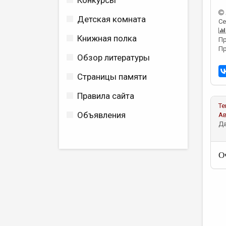
Конкурсы
Детская комната
Се
Книжная полка
Пр
Пр
Обзор литературы
Страницы памяти
Правила сайта
Те
Объявления
А
Да
О