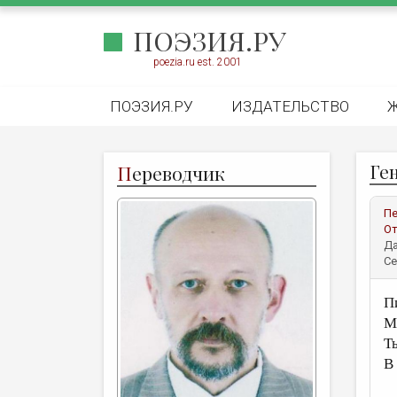
ПОЭЗИЯ.РУ
poezia.ru est. 2001
ПОЭЗИЯ.РУ
ИЗДАТЕЛЬСТВО
Ге
П
ереводчик
Пе
От
Да
Се
П
М
Т
В