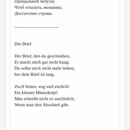
Прощальной чепухи;
Чтоб отказать, малышка,
ДАЙДЖЕСТ
Достаточно строки.
ПРОИЗВЕДЕНИЯ
___________________
ПЕРЕВОДЫ
КОНКУРСЫ
Der Brief
ДЕТСКАЯ КОМНАТА
Der Brief, den du geschrieben,
КНИЖНАЯ ПОЛКА
Er macht mich gar nicht bang;
Du willst mich nicht mehr lieben,
ОБЗОР ЛИТЕРАТУРЫ
ber dein Brief ist lang.
СТРАНИЦЫ ПАМЯТИ
Zw;lf Seiten, eng und zierlich!
ОБЪЯВЛЕНИЯ
Ein kleines Manuskript!
Man schreibt nicht so ausf;hrlich,
КОЛОНКА РЕДАКТОРА
Wenn man den Abschied gibt.
РЕДКОЛЛЕГИЯ
ОТ РЕДАКЦИИ