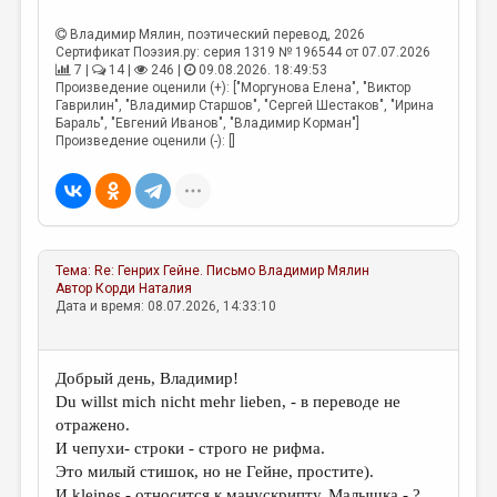
МАЛАЯ ПРОЗА
Владимир Мялин
, поэтический перевод, 2026
ЭССЕИСТИКА
Сертификат Поэзия.ру: серия 1319 № 196544 от 07.07.2026
7 |
14 |
246 |
09.08.2026. 18:49:53
ЛИТЕРАТУРОВЕДЕНИЕ
Произведение оценили (+): ["Моргунова Елена", "Виктор
Гаврилин", "Владимир Старшов", "Сергей Шестаков", "Ирина
КУЛЬТУРОВЕДЕНИЕ
Бараль", "Евгений Иванов", "Владимир Корман"]
Произведение оценили (-): []
ПУБЛИЦИСТИКА
РЕЦЕНЗИРОВАНИЕ
ЦИКЛЫ ПУБЛИКАЦИЙ
Тема:
Re: Генрих Гейне. Письмо
Владимир Мялин
ТРЕДИАКОВСКИЙ
Автор
Корди Наталия
Дата и время: 08.07.2026, 14:33:10
МЕДИА
ВКОНТАКТЕ
Добрый день, Владимир!
Du willst mich nicht mehr lieben, - в переводе не
отражено.
И чепухи- строки - строго не рифма.
Это милый стишок, но не Гейне, простите).
И kleines - относится к манускрипту. Малышка - ?