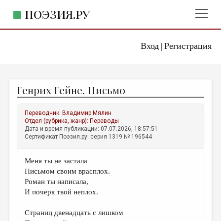
ПОЭЗИЯ.РУ
Вход
Регистрация
ГЛАВНОЕ МЕНЮ
|
ПОЭЗИЯ.РУ
ИЗДАТЕЛЬСТВО
Генрих Гейне. Письмо
ЖАНРЫ
АВТОРЫ
Переводчик:
Владимир Мялин
Отдел (рубрика, жанр):
Переводы
КОММЕНТАРИИ
Дата и время публикации: 07.07.2026, 18:57:51
Сертификат Поэзия.ру: серия 1319 № 196544
ЛИТСАЛОН
Меня ты не застала
НОВОСТИ
Письмом своим врасплох.
ПРАВИЛА САЙТА
Роман ты написала,
И почерк твой неплох.
ОТДЕЛЫ И РУБРИКИ
Страниц двенадцать с лишком
ИЗБРАННОЕ