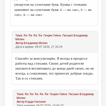
умлаутом на сочетание букв
. Буквы с точками
заменяют на сочетание букв: ä — на «ae», ö — на
«oe», ü — на «ue»
Тема:
Re: Re: Re: Re: Генрих Гейне. Письмо
Владимир
Мялин
Автор
Владимир Мялин
Дата и время: 08.07.2026, 21:20:29
Спасибо за консультацию. Я всегда в процессе
работы над стихами. Своих детей родители
пытаются воспитывать до конца дней своих, но не
всегда, к сожалению, это приносит добрые плоды.
Так и со стихами.
Тема:
Re: Re: Re: Re: Re: Генрих Гейне. Письмо
Владимир
Мялин
Автор
Корди Наталия
Дата и время: 09.07.2026, 10:06:32