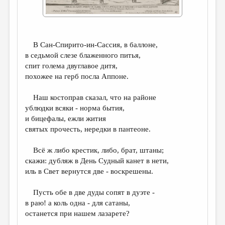
ДАЙДЖЕСТ
ПРОИЗВЕДЕНИЯ
В Сан-Спирито-ин-Сассия, в баллоне,
ПЕРЕВОДЫ
в седьмой слезе блаженного питья,
спит голема двуглавое дитя,
КОНКУРСЫ
похожее на герб посла Аппоне.
ДЕТСКАЯ КОМНАТА
Наш костоправ сказал, что на районе
КНИЖНАЯ ПОЛКА
ублюдки всяки - норма бытия,
и бицефалы, ежли жития
ОБЗОР ЛИТЕРАТУРЫ
святых прочесть, нередки в пантеоне.
СТРАНИЦЫ ПАМЯТИ
Всё ж либо крестик, либо, брат, штаны;
ОБЪЯВЛЕНИЯ
скажи: дубляж в День Судный канет в нети,
иль в Свет вернутся две - воскрешены.
КОЛОНКА РЕДАКТОРА
Пусть обе в две дуды сопят в дуэте -
РЕДКОЛЛЕГИЯ
в раю! а коль одна - для сатаны,
ОТ РЕДАКЦИИ
останется при нашем лазарете?