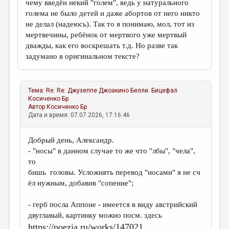
чему введён некий "голем", ведь у натурального
голема не было детей и даже абортов от него никто
не делал (надеюсь). Так то я понимаю, мол, тот из
мертвечины, ребёнок от мертвого уже мертвый
дважды, как его воскрешать т.д. Но разве так
задумано в оригинальном тексте?
Тема:
Re: Re: Джузеппе Джоакино Белли. Бицефал
Косиченко Бр
Автор
Косиченко Бр
Дата и время: 07.07.2026, 17:16:46
Добрый день, Александр.
- "носы" в данном случае то же что "лбы", "чела",
то
бишь головы. Усложнять перевод "носами" я не сч
ёл нужным, добавив "сопение";
- герб посла Аппоне - имеется в виду австрийский
двуглавый, картинку можно посм. здесь
https://poezia.ru/works/147021