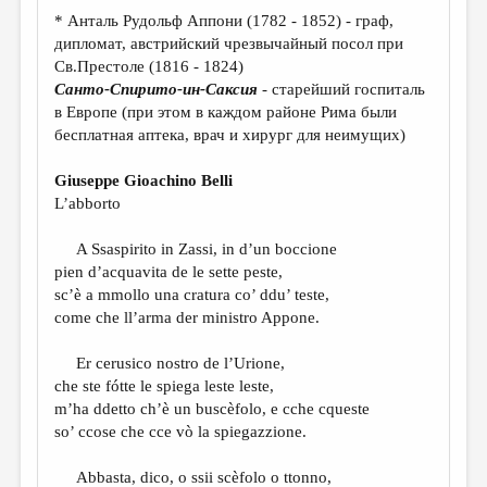
МАЛАЯ ПРОЗА
* Анталь Рудольф Аппони (1782 - 1852) - граф,
дипломат, австрийский чрезвычайный посол при
ЭССЕИСТИКА
Св.Престоле (1816 - 1824)
ЛИТЕРАТУРОВЕДЕНИЕ
Санто-Спирито-ин-Саксия
- старейший госпиталь
в Европе (при этом в каждом районе Рима были
КУЛЬТУРОВЕДЕНИЕ
бесплатная аптека, врач и хирург для неимущих)
ПУБЛИЦИСТИКА
Giuseppe Gioachino Belli
РЕЦЕНЗИРОВАНИЕ
L’abborto
ЦИКЛЫ ПУБЛИКАЦИЙ
A Ssaspirito in Zassi, in d’un boccione
pien d’acquavita de le sette peste,
ТРЕДИАКОВСКИЙ
sc’è a mmollo una cratura co’ ddu’ teste,
МЕДИА
come che ll’arma der ministro Appone.
ВКОНТАКТЕ
Er cerusico nostro de l’Urione,
che ste fótte le spiega leste leste,
m’ha ddetto ch’è un buscèfolo, e cche cqueste
so’ ccose che cce vò la spiegazzione.
Abbasta, dico, o ssii scèfolo o ttonno,