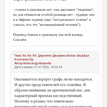
- голема в оригинале нет, там двуглавое "творение",
но для обывателя особой разницы нет - чудище оно
и в Африке чудище (про "натурального голема" я
слыхал, что это "незавершённый человек").
Перевод близок к оригиналу (на мой взгляд).
Спасибо
Тема:
Re: Re: Re: Джузеппе Джоакино Белли. Бицефал
Косиченко Бр
Автор
Александр Ивашнёв
Дата и время: 07.07.2026, 18:20:34
Оказывается портрет графа легко находится.
И других представителей его семейки. Я
обратил внимание на крючковатый нос, как
характерный признак наследственный.
Поэтому и решил, что язвительно-
весёленький герой сонета задался вопросом