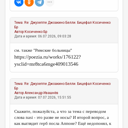
Тема:
Re: Джузеппе Джоакино Белли. Бицефал
Косиченко
Бр
Автор
Косиченко Бр
Дата и время: 06.07.2026, 09:03:28
см. также "Римские больницы"
https://poezia.ru/works/176122?
ysclid=mr8tca6mge409013546
Тема:
Re: Джузеппе Джоакино Белли. Бицефал
Косиченко
Бр
Автор
Александр Ивашнёв
Дата и время: 07.07.2026, 15:51:55
Скажите, пожалуйста, а что за тема с переводом
слова nasi - это разве не носы? И второй вопрос, а
как выглядит герб посла Аппоне? Ещё недопонял, к