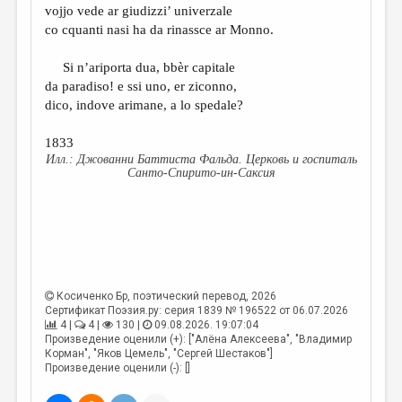
vojjo vede ar giudizzi’ univerzale
co cquanti nasi ha da rinassce ar Monno.
Si n’ariporta dua, bbèr capitale
da paradiso! e ssi uno, er ziconno,
dico, indove arimane, a lo spedale?
1833
Джованни Баттиста Фальда. Церковь и госпиталь
Санто-Спирито-ин-Саксия
Косиченко Бр
, поэтический перевод, 2026
Сертификат Поэзия.ру: серия 1839 № 196522 от 06.07.2026
4 |
4 |
130 |
09.08.2026. 19:07:04
Произведение оценили (+): ["Алёна Алексеева", "Владимир
Корман", "Яков Цемель", "Сергей Шестаков"]
Произведение оценили (-): []