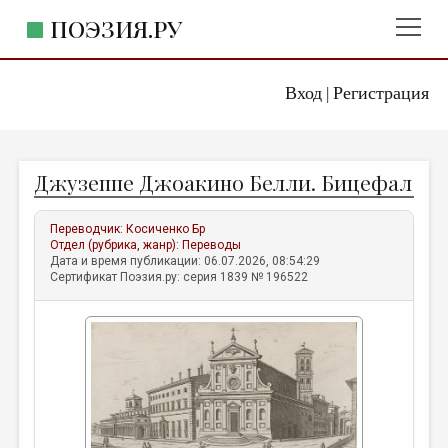
ПОЭЗИЯ.РУ
Вход
Регистрация
ГЛАВНОЕ МЕНЮ
|
ПОЭЗИЯ.РУ
ИЗДАТЕЛЬСТВО
Джузеппе Джоакино Белли. Бицефал
ЖАНРЫ
АВТОРЫ
Переводчик:
Косиченко Бр
Отдел (рубрика, жанр):
Переводы
КОММЕНТАРИИ
Дата и время публикации: 06.07.2026, 08:54:29
Сертификат Поэзия.ру: серия 1839 № 196522
ЛИТСАЛОН
НОВОСТИ
ПРАВИЛА САЙТА
ОТДЕЛЫ И РУБРИКИ
ИЗБРАННОЕ