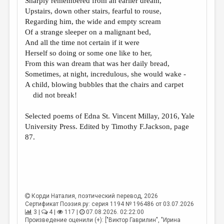
Sharply remembered from an earlier dream,
МАЛАЯ ПРОЗА
Upstairs, down other stairs, fearful to rouse,
ЭССЕИСТИКА
Regarding him, the wide and empty scream
Of a strange sleeper on a malignant bed,
ЛИТЕРАТУРОВЕДЕНИЕ
And all the time not certain if it were
Herself so doing or some one like to her,
КУЛЬТУРОВЕДЕНИЕ
From this wan dream that was her daily bread,
ПУБЛИЦИСТИКА
Sometimes, at night, incredulous, she would wake -
A child, blowing bubbles that the chairs and carpet
РЕЦЕНЗИРОВАНИЕ
did not break!
ЦИКЛЫ ПУБЛИКАЦИЙ
Selected poems of Edna St. Vincent Millay, 2016, Yale
ТРЕДИАКОВСКИЙ
University Press. Edited by Timothy F.Jackson, page
87.
МЕДИА
ВКОНТАКТЕ
Корди Наталия
, поэтический перевод, 2026
Сертификат Поэзия.ру: серия 1194 № 196486 от 03.07.2026
3 |
4 |
117 |
07.08.2026. 02:22:00
Произведение оценили (+): ["Виктор Гаврилин", "Ирина