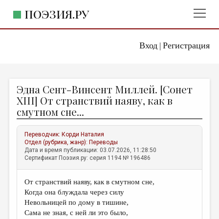
ПОЭЗИЯ.РУ
Вход
Регистрация
ГЛАВНОЕ МЕНЮ
|
ПОЭЗИЯ.РУ
ИЗДАТЕЛЬСТВО
Эдна Сент-Винсент Миллей. [Сонет
ЖАНРЫ
ХIII] От странствий наяву, как в
смутном сне...
АВТОРЫ
КОММЕНТАРИИ
Переводчик:
Корди Наталия
Отдел (рубрика, жанр):
Переводы
ЛИТСАЛОН
Дата и время публикации: 03.07.2026, 11:28:50
Сертификат Поэзия.ру: серия 1194 № 196486
НОВОСТИ
ПРАВИЛА САЙТА
От странствий наяву, как в смутном сне,
Когда она блуждала через силу
ОТДЕЛЫ И РУБРИКИ
Невольницей по дому в тишине,
Сама не зная, с ней ли это было,
ИЗБРАННОЕ