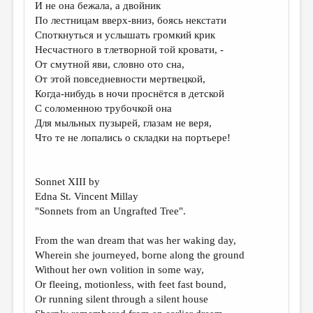
И не она бежала, а двойник
ДАЙДЖЕСТ
По лестницам вверх-вниз, боясь некстати
Споткнуться и услышать громкий крик
ПРОИЗВЕДЕНИЯ
Несчастного в тлетворной той кровати, -
От смутной яви, словно ото сна,
ПЕРЕВОДЫ
От этой повседневности мертвецкой,
КОНКУРСЫ
Когда-нибудь в ночи проснётся в детской
С соломенною трубочкой она
ДЕТСКАЯ КОМНАТА
Для мыльных пузырей, глазам не веря,
Что те не лопались о складки на портьере!
КНИЖНАЯ ПОЛКА
ОБЗОР ЛИТЕРАТУРЫ
Sonnet XIII by
СТРАНИЦЫ ПАМЯТИ
Edna St. Vincent Millay
"Sonnets from an Ungrafted Tree".
ОБЪЯВЛЕНИЯ
From the wan dream that was her waking day,
КОЛОНКА РЕДАКТОРА
Wherein she journeyed, borne along the ground
РЕДКОЛЛЕГИЯ
Without her own volition in some way,
Or fleeing, motionless, with feet fast bound,
ОТ РЕДАКЦИИ
Or running silent through a silent house