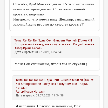
Спасибо, Ира! Мне каждый из 17-ти сонетов цикла
казался непереводимым. Со злокачественной
кроватью подумаю.
Интересно, что имел в виду Шекспир, завещавший
законной жене вторую по качеству кровать?)
Тема:
Re: Re: Re: Эдна Сент-Винсент Миллей. [Сонет ХIII]
От странствий наяву, как в смутном сне...
Корди Наталия
Автор
Ирина Бараль
Дата и время: 03.07.2026, 15:40:48
Может он специально, чтобы мы не скучали )
Тема:
Re: Re: Re: Re: Эдна Сент-Винсент Миллей. [Сонет
ХIII] От странствий наяву, как в смутном сне...
Корди
Наталия
Автор
Корди Наталия
Дата и время: 03.07.2026, 17:34:39
Я исправила. Спасибо за замечание, Ира!