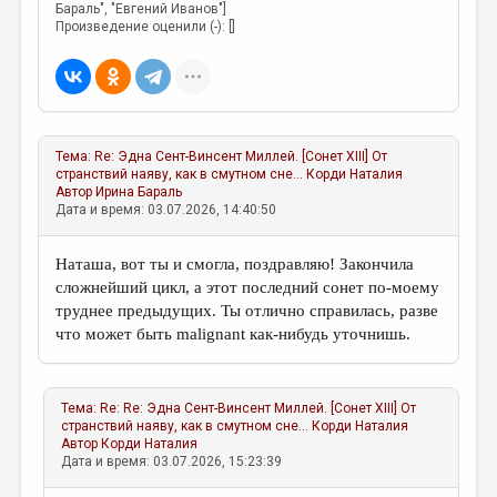
Бараль", "Евгений Иванов"]
Произведение оценили (-): []
Тема:
Re: Эдна Сент-Винсент Миллей. [Сонет ХIII] От
странствий наяву, как в смутном сне...
Корди Наталия
Автор
Ирина Бараль
Дата и время: 03.07.2026, 14:40:50
Наташа, вот ты и смогла, поздравляю! Закончила
сложнейший цикл, а этот последний сонет по-моему
труднее предыдущих. Ты отлично справилась, разве
что может быть malignant как-нибудь уточнишь.
Тема:
Re: Re: Эдна Сент-Винсент Миллей. [Сонет ХIII] От
странствий наяву, как в смутном сне...
Корди Наталия
Автор
Корди Наталия
Дата и время: 03.07.2026, 15:23:39