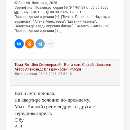
МАЛАЯ ПРОЗА
Сергей Шестаков
, 2026
Сертификат Поэзия.ру: серия 65 № 196159 от 06.06.2026
ЭССЕИСТИКА
6 |
5 |
133 |
08.08.2026. 19:09:15
Произведение оценили (+): ["Виктор Гаврилин", "Надежда
ЛИТЕРАТУРОВЕДЕНИЕ
Буранова", "Алёна Алексеева", "Евгений Иванов",
"Александр Владимирович Флоря", "Валентин Литвинов"]
Произведение оценили (-): []
КУЛЬТУРОВЕДЕНИЕ
ПУБЛИЦИСТИКА
РЕЦЕНЗИРОВАНИЕ
ЦИКЛЫ ПУБЛИКАЦИЙ
Тема:
Re: Шел Сильверстайн. Вот и лето
Сергей Шестаков
Автор
Александр Владимирович Флоря
ТРЕДИАКОВСКИЙ
Дата и время: 06.06.2026, 07:52:10
МЕДИА
ВКОНТАКТЕ
Вот и лето пришло,
а в квартире холодно по-прежнему.
Мы с Тошкой греемся друг от друга с
середины апреля.
С бу
А.В.