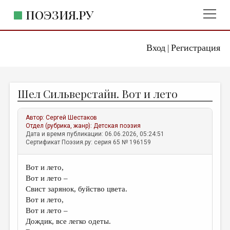
ПОЭЗИЯ.РУ
Вход
Регистрация
ГЛАВНОЕ МЕНЮ
|
ПОЭЗИЯ.РУ
ИЗДАТЕЛЬСТВО
Шел Сильверстайн. Вот и лето
ЖАНРЫ
АВТОРЫ
Автор:
Сергей Шестаков
Отдел (рубрика, жанр):
Детская поэзия
КОММЕНТАРИИ
Дата и время публикации: 06.06.2026, 05:24:51
Сертификат Поэзия.ру: серия 65 № 196159
ЛИТСАЛОН
Вот и лето,
НОВОСТИ
Вот и лето –
ПРАВИЛА САЙТА
Свист зарянок, буйство цвета.
Вот и лето,
Вот и лето –
ОТДЕЛЫ И РУБРИКИ
Дождик, все легко одеты.
ИЗБРАННОЕ