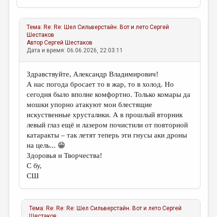
Тема:
Re: Re: Шел Сильверстайн. Вот и лето
Сергей
Шестаков
Автор
Сергей Шестаков
Дата и время: 06.06.2026, 22:03:11
Здравствуйте, Александр Владимирович!
А нас погода бросает то в жар, то в холод. Но
сегодня было вполне комфортно. Только комары да
мошки упорно атакуют мои блестящие
искуственные хрусталики. А в прошлый вторник
левый глаз ещё и лазером почистили от повторной
катаракты – так летят теперь эти гнусы аки дроны
на цель... 😁
Здоровья и Творчества!
С бу,
СШ
Тема:
Re: Re: Re: Шел Сильверстайн. Вот и лето
Сергей
Шестаков