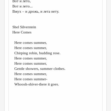
Вот и лето,
Вот и лето...
ДАЙДЖЕСТ
Вжух – и дрожь, и лета нету.
ПРОИЗВЕДЕНИЯ
ПЕРЕВОДЫ
Shel Silverstein
Here Comes
КОНКУРСЫ
ДЕТСКАЯ КОМНАТА
Here comes summer,
Here comes summer,
КНИЖНАЯ ПОЛКА
Chirping robin, budding rose.
Here comes summer,
ОБЗОР ЛИТЕРАТУРЫ
Here comes summer,
СТРАНИЦЫ ПАМЯТИ
Gentle showers, summer clothes.
Here comes summer,
ОБЪЯВЛЕНИЯ
Here comes summer-
Whoosh-shiver-there it goes.
КОЛОНКА РЕДАКТОРА
РЕДКОЛЛЕГИЯ
ОТ РЕДАКЦИИ