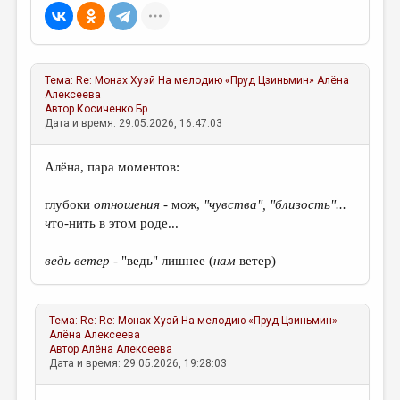
Тема:
Re: Монах Хуэй На мелодию «Пруд Цзиньмин»
Алёна
Алексеева
Автор
Косиченко Бр
Дата и время: 29.05.2026, 16:47:03
Алёна, пара моментов:
глубоки
отношения -
мож,
"чувства", "близость"...
ч
то-нить в этом роде...
ведь ветер
- "ведь" лишнее (
нам
ветер)
Тема:
Re: Re: Монах Хуэй На мелодию «Пруд Цзиньмин»
Алёна Алексеева
Автор
Алёна Алексеева
Дата и время: 29.05.2026, 19:28:03