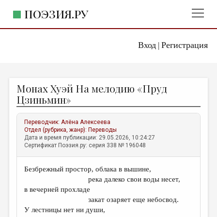
ПОЭЗИЯ.РУ
Вход
Регистрация
ГЛАВНОЕ МЕНЮ
|
ПОЭЗИЯ.РУ
ИЗДАТЕЛЬСТВО
Монах Хуэй На мелодию «Пруд
ЖАНРЫ
Цзиньмин»
АВТОРЫ
Переводчик:
Алёна Алексеева
КОММЕНТАРИИ
Отдел (рубрика, жанр):
Переводы
Дата и время публикации: 29.05.2026, 10:24:27
ЛИТСАЛОН
Сертификат Поэзия.ру: серия 338 № 196048
НОВОСТИ
Безбрежный простор, облака в вышине,
ПРАВИЛА САЙТА
река далеко свои воды несет,
в вечерней прохладе
ОТДЕЛЫ И РУБРИКИ
закат озаряет еще небосвод.
У лестницы нет ни души,
ИЗБРАННОЕ