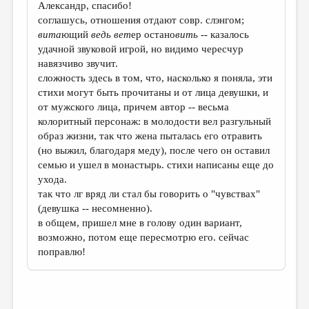
Александр, спасибо!
соглашусь, отношения отдают совр. слэнгом;
вита
ющий
ведь вет
ер остано
вить --
казалось
удачной звуковой игрой, но видимо чересчур
навязчиво звучит.
сложность здесь в том, что, насколько я поняла, эти
стихи могут быть прочитаны и от лица девушки, и
от мужского лица, причем автор -- весьма
колоритный персонаж: в молодости вел разгульный
образ жизни, так что жена пыталась его отравить
(но выжил, благодаря меду), после чего он оставил
семью и ушел в монастырь. стихи написаны еще до
ухода.
так что лг вряд ли стал бы говорить о "чувствах"
(девушка -- несомненно).
в общем, пришел мне в голову один вариант,
возможно, потом еще пересмотрю его. сейчас
поправлю!