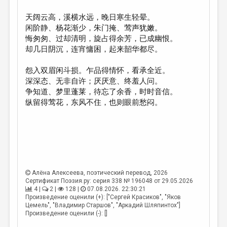
天阔云高，溪横水远，晚日寒生轻晕。
闲阶静、杨花渐少，朱门掩、莺声犹嫩。
悔匆匆、过却清明，旋占得余芳，已成幽恨。
却几日阴沉，连宵慵困，起来韶华都尽。
怨入双眉闲斗损。乍品得情怀，看承全近。
深深态、无非自许；厌厌意、终羞人问。
争知道、梦里蓬莱，待忘了余香，时时音信。
纵留得莺花，东风不住，也则眼前愁闷。
Алёна Алексеева
, поэтический перевод, 2026
Сертификат Поэзия.ру: серия 338 № 196048 от 29.05.2026
4 |
2 |
128 |
07.08.2026. 22:30:21
Произведение оценили (+): ["Сергей Красиков", "Яков
Цемель", "Владимир Старшов", "Аркадий Шляпинтох"]
Произведение оценили (-): []