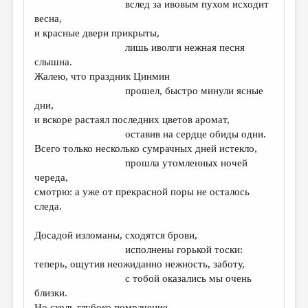
вслед за ивовым пухом исходит
весна,
ДАЙДЖЕСТ
и красные двери прикрыты,
ПРОИЗВЕДЕНИЯ
лишь иволги нежная песня
слышна.
ПЕРЕВОДЫ
Жалею, что праздник Цинмин
прошел, быстро минули ясные
КОНКУРСЫ
дни,
ДЕТСКАЯ КОМНАТА
и вскоре растаял последних цветов аромат,
оставив на сердце обиды одни.
КНИЖНАЯ ПОЛКА
Всего только несколько сумрачных дней истекло,
прошла утомленных ночей
ОБЗОР ЛИТЕРАТУРЫ
череда,
СТРАНИЦЫ ПАМЯТИ
смотрю: а уже от прекрасной поры не осталось
следа.
ОБЪЯВЛЕНИЯ
Досадой изломаны, сходятся брови,
КОЛОНКА РЕДАКТОРА
исполнены горькой тоски:
РЕДКОЛЛЕГИЯ
теперь, ощутив неожиданно нежность, заботу,
с тобой оказались мы очень
ОТ РЕДАКЦИИ
близки.
Но сколь глубоко помрачение,