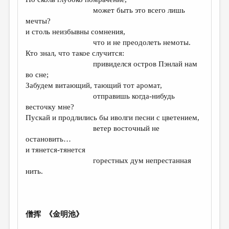
МАЛАЯ ПРОЗА
может быть это всего лишь
ЭССЕИСТИКА
мечты?
и столь неизбывны сомнения,
ЛИТЕРАТУРОВЕДЕНИЕ
что и не преодолеть немоты.
Кто знал, что такое случится:
КУЛЬТУРОВЕДЕНИЕ
привиделся остров Пэнлай нам
ПУБЛИЦИСТИКА
во сне;
Забудем витающий, тающий тот аромат,
РЕЦЕНЗИРОВАНИЕ
отправишь когда-нибудь
весточку мне?
ЦИКЛЫ ПУБЛИКАЦИЙ
Пускай и продлились бы иволги песни с цветением,
ТРЕДИАКОВСКИЙ
ветер восточный не
остановить…
МЕДИА
и тянется-тянется
горестных дум непрестанная
ВКОНТАКТЕ
нить.
僧挥 《金明池》