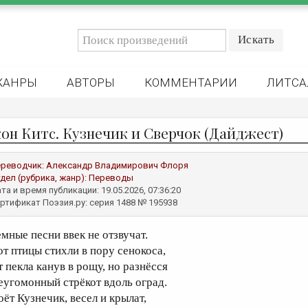
ЖАНРЫ
АВТОРЫ
КОММЕНТАРИИ
ЛИТСА
он Китс. Кузнечик и Сверчок (Дайджест)
реводчик:
Александр Владимирович Флоря
дел (рубрика, жанр):
Переводы
та и время публикации: 19.05.2026, 07:36:20
ртификат Поэзия.ру: серия 1488 № 195938
емные песни ввек не отзвучат.
от птицы стихли в пору сенокоса,
т пекла канув в рощу, но разнёсся
еугомонный стрёкот вдоль оград.
оёт Кузнечик, весел и крылат,