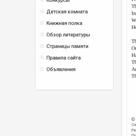
Конкурсы
Th
Детская комната
I
Wi
Книжная полка
He
Обзор литературы
Th
Страницы памяти
On
Ha
Правила сайта
Th
An
Объявления
T
Се
Ре
Пр