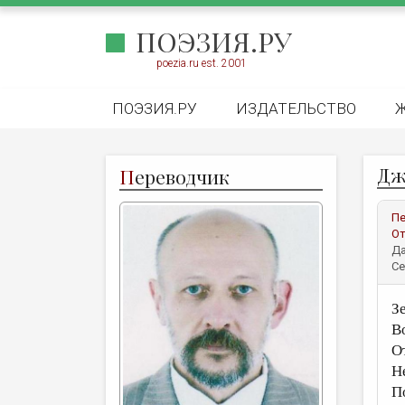
ПОЭЗИЯ.РУ
poezia.ru est. 2001
ПОЭЗИЯ.РУ
ИЗДАТЕЛЬСТВО
Дж
П
ереводчик
Пе
От
Да
Се
З
В
О
Н
П