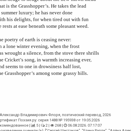
at is the Grasshopper’s. He takes the lead
n summer luxury; he has never done
th his delights, for when tired out with fun
 rests at ease beneath some pleasant weed.
e poetry of earth is ceasing never:
 a lone winter evening, when the frost
s wrought a silence, from the stove there shrills
e Cricket’s song, in warmth increasing ever,
d seems to one in drowsiness half lost,
he Grasshopper’s among some grassy hills.
Александр Владимирович Флоря
, поэтический перевод, 2026
ртификат Поэзия.ру: серия 1488 № 195938 от 19.05.2026
комендованное |
5 |
2 |
268 |
06.08.2026. 07:17:07
оизведение оценили (+): ["Сергей Шестаков", "Елена Рапли", "Алёна Але