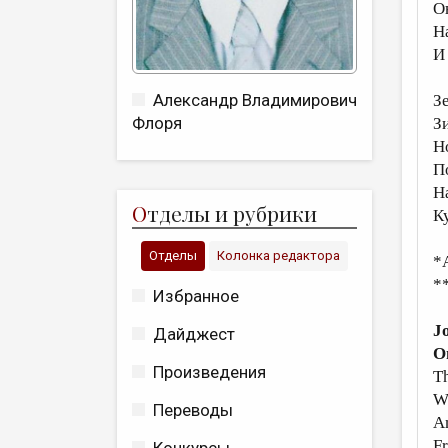
О
Н
И
Александр Владимирович
З
Флоря
З
Н
П
Н
О
тделы и рубрики
К
Отделы
Колонка редактора
*
*
Избранное
J
Дайджест
O
Произведения
Th
Wh
Переводы
An
F