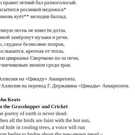
н правит летний бал разноголосый.
асытится росинкой медоноса*
 вновь куёт** мелодии баллад.
емную песнь не извести дотла.
имой замёрзнут музыки и речи.
о, скудное безмолвие поправ,
ослышится, крепчая от тепла,
ам цвирканье Сверчково из-за печи,
узнечиковым звоном среди трав.
Аллюзия на «Цикаду» Анакреонта.
*Аллюзия на перевод Г. Державина «Цикады» Анакреонта.
ohn
Keats
n the Grasshopper and Cricket
e poetry of earth is never dead:
en all the birds are faint with the hot sun,
d hide in cooling trees, a voice will run
rom hedge to hedge about the new-mown mead –