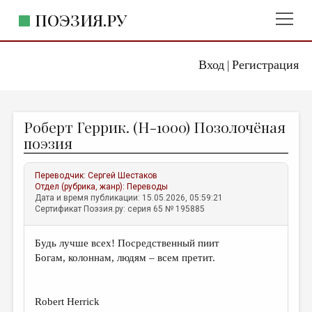
ПОЭЗИЯ.РУ
Вход
Регистрация
ГЛАВНОЕ МЕНЮ
|
ПОЭЗИЯ.РУ
ИЗДАТЕЛЬСТВО
Роберт Геррик. (Н-1000) Позолочёная
ЖАНРЫ
поэзия
АВТОРЫ
Переводчик:
Сергей Шестаков
КОММЕНТАРИИ
Отдел (рубрика, жанр):
Переводы
Дата и время публикации: 15.05.2026, 05:59:21
ЛИТСАЛОН
Сертификат Поэзия.ру: серия 65 № 195885
НОВОСТИ
Будь лучше всех! Посредственный пиит
ПРАВИЛА САЙТА
Богам, колоннам, людям – всем претит.
ОТДЕЛЫ И РУБРИКИ
Robert Herrick
ИЗБРАННОЕ