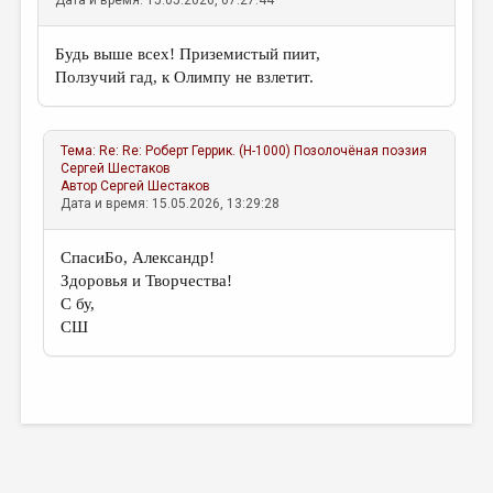
Дата и время: 15.05.2026, 07:27:44
МАЛАЯ ПРОЗА
ЭССЕИСТИКА
Будь выше всех! Приземистый пиит,
Ползучий гад, к Олимпу не взлетит.
ЛИТЕРАТУРОВЕДЕНИЕ
КУЛЬТУРОВЕДЕНИЕ
Тема:
Re: Re: Роберт Геррик. (Н-1000) Позолочёная поэзия
ПУБЛИЦИСТИКА
Сергей Шестаков
Автор
Сергей Шестаков
РЕЦЕНЗИРОВАНИЕ
Дата и время: 15.05.2026, 13:29:28
ЦИКЛЫ ПУБЛИКАЦИЙ
СпасиБо, Александр!
ТРЕДИАКОВСКИЙ
Здоровья и Творчества!
С бу,
МЕДИА
СШ
ВКОНТАКТЕ