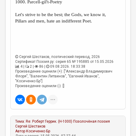
1000. Parcell-gil't-Poetry
ДАЙДЖЕСТ
Let's strive to be the best; the Gods, we know it,
ПРОИЗВЕДЕНИЯ
Pillars and men, hate an indifferent Poet.
ПЕРЕВОДЫ
КОНКУРСЫ
ДЕТСКАЯ КОМНАТА
Сергей Шестаков
, поэтический перевод, 2026
КНИЖНАЯ ПОЛКА
Сертификат Поэзия.ру: серия 65 № 195885 от 15.05.2026
4 |
2 |
86 |
09.08.2026. 18:33:38
Произведение оценили (+): ["Александр Владимирович
ОБЗОР ЛИТЕРАТУРЫ
Флоря", "Валентин Литвинов", "Евгений Иванов",
"Косиченко Бр"]
СТРАНИЦЫ ПАМЯТИ
Произведение оценили (-): []
ОБЪЯВЛЕНИЯ
КОЛОНКА РЕДАКТОРА
РЕДКОЛЛЕГИЯ
Тема:
Re: Роберт Геррик. (Н-1000) Позолочёная поэзия
Сергей Шестаков
ОТ РЕДАКЦИИ
Автор
Косиченко Бр