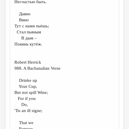
Несчастью быть.
ДАЙДЖЕСТ
Давно
ПРОИЗВЕДЕНИЯ
Вино
Тут с нами пьёшь;
ПЕРЕВОДЫ
Стал пьяным
В дым –
КОНКУРСЫ
Покинь кутёж.
ДЕТСКАЯ КОМНАТА
КНИЖНАЯ ПОЛКА
Robert Herrick
988. A Bachanalian Verse
ОБЗОР ЛИТЕРАТУРЫ
СТРАНИЦЫ ПАМЯТИ
Drinke up
Your Cup,
ОБЪЯВЛЕНИЯ
But not spill Wine;
For if you
КОЛОНКА РЕДАКТОРА
Do,
РЕДКОЛЛЕГИЯ
'Tis an ill signe;
ОТ РЕДАКЦИИ
That we
Foresee,