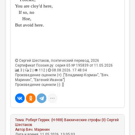
МАЛАЯ ПРОЗА
You are cloy'd here,
ЭССЕИСТИКА
If so, no
Hoe,
ЛИТЕРАТУРОВЕДЕНИЕ
But avoid here.
КУЛЬТУРОВЕДЕНИЕ
ПУБЛИЦИСТИКА
РЕЦЕНЗИРОВАНИЕ
Сергей Шестаков
, поэтический перевод, 2026
ЦИКЛЫ ПУБЛИКАЦИЙ
Сертификат Поэзия.ру: серия 65 № 195839 от 11.05.2026
3 |
2 |
112 |
08.08.2026. 17:48:04
ТРЕДИАКОВСКИЙ
Произведение оценили (+): ["Владимир Корман", "Вяч.
Маринин", "Евгений Иванов"]
Произведение оценили (-): []
МЕДИА
ВКОНТАКТЕ
Тема:
Роберт Геррик. (Н-988) Вакхические строфы (II)
Сергей
Шестаков
Автор
Вяч. Маринин
Дата и время: 11.05.2026, 13:05:03