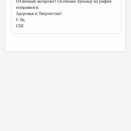
Отличный экспромт! Особенно
брюмер
на рифме
понравился.
Здоровья и Творчества!
С бу,
СШ