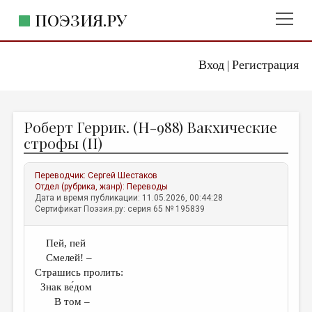
ПОЭЗИЯ.РУ
Вход
Регистрация
ГЛАВНОЕ МЕНЮ
|
ПОЭЗИЯ.РУ
ИЗДАТЕЛЬСТВО
Роберт Геррик. (Н-988) Вакхические
ЖАНРЫ
строфы (II)
АВТОРЫ
Переводчик:
Сергей Шестаков
КОММЕНТАРИИ
Отдел (рубрика, жанр):
Переводы
Дата и время публикации: 11.05.2026, 00:44:28
ЛИТСАЛОН
Сертификат Поэзия.ру: серия 65 № 195839
НОВОСТИ
Пей, пей
ПРАВИЛА САЙТА
Смелей! –
Страшись пролить:
ОТДЕЛЫ И РУБРИКИ
Знак ве́дом
В том –
ИЗБРАННОЕ