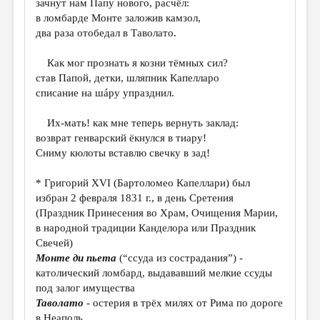
зачнут нам Папу нового, расчёл:
в ломбарде Монте заложив камзол,
ДАЙДЖЕСТ
два раза отобедал в Таволато.
ПРОИЗВЕДЕНИЯ
Как мог прознать я козни тёмных сил?
ПЕРЕВОДЫ
став Папой, детки, шляпник Капелларо
списание на шáру упразднил.
КОНКУРСЫ
ДЕТСКАЯ КОМНАТА
Их-мать! как мне теперь вернуть заклад:
возврат генварский ёкнулся в тиару!
КНИЖНАЯ ПОЛКА
Сниму кюлоты вставлю свечку в зад!
ОБЗОР ЛИТЕРАТУРЫ
* Григорий XVI (Бартоломео Капеллари) был
СТРАНИЦЫ ПАМЯТИ
избран 2 февраля 1831 г., в день Сретения
(Праздник Принесения во Храм, Очищения Марии,
ОБЪЯВЛЕНИЯ
в народной традиции Канделора или Праздник
Свечей)
КОЛОНКА РЕДАКТОРА
Монте ди пьета
(“ссуда из сострадания”) -
католический ломбард, выдававший мелкие ссуды
РЕДКОЛЛЕГИЯ
под залог имущества
ОТ РЕДАКЦИИ
Таволато
- остерия в трёх милях от Рима по дороге
в Неаполь