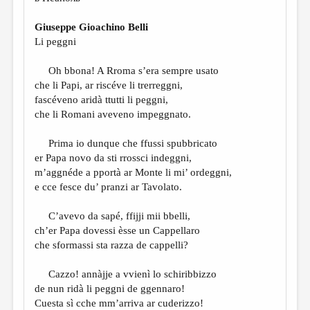
МАЛАЯ ПРОЗА
Giuseppe Gioachino Belli
ЭССЕИСТИКА
Li peggni
ЛИТЕРАТУРОВЕДЕНИЕ
Oh bbona! A Rroma s’era sempre usato
КУЛЬТУРОВЕДЕНИЕ
che li Papi, ar riscéve li trerreggni,
fascéveno aridà ttutti li peggni,
ПУБЛИЦИСТИКА
che li Romani aveveno impeggnato.
РЕЦЕНЗИРОВАНИЕ
Prima io dunque che ffussi spubbricato
ЦИКЛЫ ПУБЛИКАЦИЙ
er Papa novo da sti rrossci indeggni,
m’aggnéde a pportà ar Monte li mi’ ordeggni,
ТРЕДИАКОВСКИЙ
e cce fesce du’ pranzi ar Tavolato.
МЕДИА
C’avevo da sapé, ffijji mii bbelli,
ВКОНТАКТЕ
ch’er Papa dovessi èsse un Cappellaro
che sformassi sta razza de cappelli?
Cazzo! annàjje a vvienì lo schiribbizzo
de nun ridà li peggni de ggennaro!
Cuesta sì cche mm’arriva ar cuderizzo!