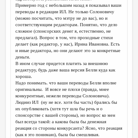
Примерно год с небольшим назад я показывал ваши
переводы в редакции ИЛ. Не только Солоновичу
(можно посчитать, что мэтру не до вас), но и
соответствующим редакторам. Понятно, что дело
сложное (спонсорских денег я, естественно, не
предлагал). Вопрос в том, что проходные стихи
делает (как редактор, у нас), Ирина Ивановна. Есть
и иные редактора, но они делают это за конкретные
деньги.
В ином случае придется платить за внешнюю
редактуру, будь даже ваша версия Белли куда как
хороша.
Надо понимать. что ваши переводы Белли вполне
оригинальны. И вовсе не плохи (правда, мнее
конкурентные, нежели переводы Солоновича).
Людииз ИЛ (ну не все. хотя бы часть) брались бы
их опубликовать (хотя тут шла бы речь и о
спонсорстве с вашей стороны), но вопрос ко мен
был всегда такой: а какова была бы денежная
реакция со стороны конкурсанта? Ясно, что реакция
(как я это поннмаю), была бы смешливая.