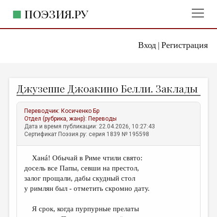
ПОЭЗИЯ.РУ
Вход
Регистрация
ГЛАВНОЕ МЕНЮ
|
ПОЭЗИЯ.РУ
ИЗДАТЕЛЬСТВО
Джузеппе Джоакино Белли. Заклады
ЖАНРЫ
АВТОРЫ
Переводчик:
Косиченко Бр
Отдел (рубрика, жанр):
Переводы
КОММЕНТАРИИ
Дата и время публикации: 22.04.2026, 10:27:43
Сертификат Поэзия.ру: серия 1839 № 195598
ЛИТСАЛОН
Ханá! Обычай в Риме чтили свято:
НОВОСТИ
досель все Папы, севши на престол,
ПРАВИЛА САЙТА
залог прощали, дабы скудный стол
у римлян был - отметить скромно дату.
ОТДЕЛЫ И РУБРИКИ
Я срок, когда пурпурные прелаты
ИЗБРАННОЕ