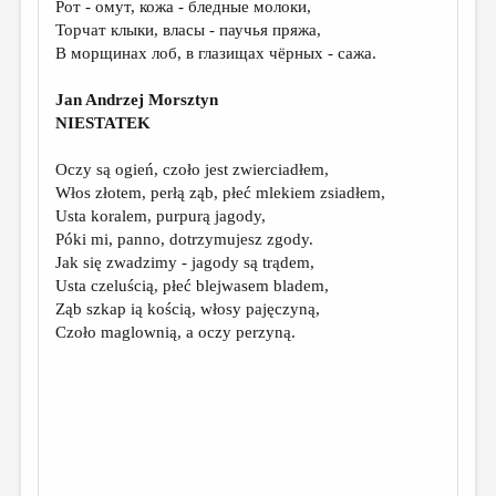
Рот - омут, кожа - бледные молоки,
Торчат клыки, власы
- паучья пряжа,
ДАЙДЖЕСТ
В морщинах лоб, в глазищах чёрных - сажа.
ПРОИЗВЕДЕНИЯ
Jan Andrzej Morsztyn
ПЕРЕВОДЫ
NIESTATEK
КОНКУРСЫ
Oczy są ogień, czoło jest zwierciadłem,
ДЕТСКАЯ КОМНАТА
Włos złotem, perłą ząb, płeć mlekiem zsiadłem,
Usta koralem, purpurą jagody,
КНИЖНАЯ ПОЛКА
Póki mi, panno, dotrzymujesz zgody.
Jak się zwadzimy - jagody są trądem,
ОБЗОР ЛИТЕРАТУРЫ
Usta czeluścią, płeć blejwasem bladem,
СТРАНИЦЫ ПАМЯТИ
Ząb szkap ią kością, włosy pajęczyną,
Czoło maglownią, a oczy perzyną.
ОБЪЯВЛЕНИЯ
КОЛОНКА РЕДАКТОРА
РЕДКОЛЛЕГИЯ
ОТ РЕДАКЦИИ