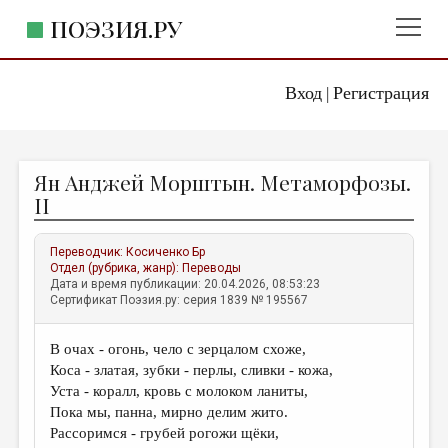
ПОЭЗИЯ.РУ
Вход
Регистрация
ГЛАВНОЕ МЕНЮ
|
ПОЭЗИЯ.РУ
ИЗДАТЕЛЬСТВО
Ян Анджей Морштын. Метаморфозы.
ЖАНРЫ
II
АВТОРЫ
Переводчик:
Косиченко Бр
КОММЕНТАРИИ
Отдел (рубрика, жанр):
Переводы
Дата и время публикации: 20.04.2026, 08:53:23
ЛИТСАЛОН
Сертификат Поэзия.ру: серия 1839 № 195567
НОВОСТИ
В очах - огонь, чело с зерцалом схоже,
ПРАВИЛА САЙТА
Коса - златая, зубки - перлы, сливки - кожа,
Уста - коралл, кровь с молоком ланиты,
ОТДЕЛЫ И РУБРИКИ
Пока мы, панна, мирно делим жито.
Рассоримся - грубей рогожи щёки,
ИЗБРАННОЕ