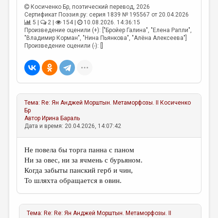
МАЛАЯ ПРОЗА
Косиченко Бр
, поэтический перевод, 2026
Сертификат Поэзия.ру: серия 1839 № 195567 от 20.04.2026
ЭССЕИСТИКА
5 |
2 |
154 |
10.08.2026. 14:36:15
Произведение оценили (+): ["Бройер Галина", "Елена Рапли",
ЛИТЕРАТУРОВЕДЕНИЕ
"Владимир Корман", "Нина Пьянкова", "Алёна Алексеева"]
Произведение оценили (-): []
КУЛЬТУРОВЕДЕНИЕ
ПУБЛИЦИСТИКА
РЕЦЕНЗИРОВАНИЕ
Тема:
Re: Ян Анджей Морштын. Метаморфозы. II
Косиченко
ЦИКЛЫ ПУБЛИКАЦИЙ
Бр
Автор
Ирина Бараль
ТРЕДИАКОВСКИЙ
Дата и время: 20.04.2026, 14:07:42
МЕДИА
Не повела бы торга панна с паном
ВКОНТАКТЕ
Ни за овес, ни за ячмень с бурьяном.
Когда забыты панский герб и чин,
То шляхта обращается в овин.
Тема:
Re: Re: Ян Анджей Морштын. Метаморфозы. II