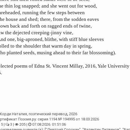
e thin log snapped; and she went out for wood,
reheaded, running the few steps between
e house and shed; there, from the sodden eaves
own back and forth on ragged ends of twine,
w the dejected creeping-jinny vine,
nd one, big-aproned, blithe, with stiff blue sleeves
lled to the shoulder that warm day in spring,
o planted seeds, musing ahead to their far blossoming).
lected poems of Edna St. Vincent Millay, 2016, Yale University
.
Корди Наталия
, поэтический перевод, 2026
ртификат Поэзия.ру: серия 1194 № 194995 от 18.03.2026
5 |
3 |
205 |
07.08.2026. 01:51:06
оизведение оценили (+): ["Дмитрий Сорокин", "Валентин Литвинов", "Ба