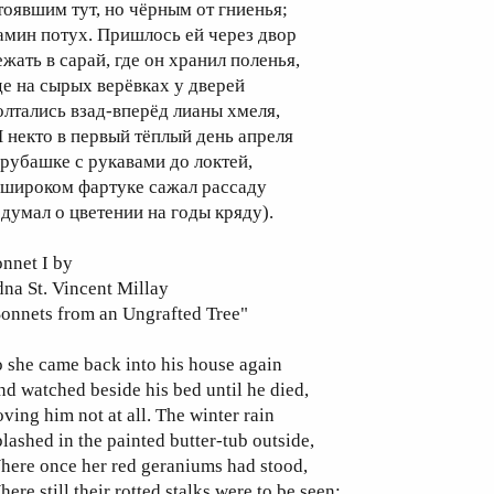
тоявшим тут, но чёрным от гниенья;
амин потух. Пришлось ей через двор
ежать в сарай, где он хранил поленья,
де на сырых верёвках у дверей
олтались взад-вперёд лианы хмеля,
И некто в первый тёплый день апреля
 рубашке с рукавами до локтей,
 широком фартуке сажал рассаду
 думал о цветении на годы кряду).
nnet I by
na St. Vincent Millay
onnets from an Ungrafted Tree"
 she came back into his house again
d watched beside his bed until he died,
ving him not at all. The winter rain
lashed in the painted butter-tub outside,
here once her red geraniums had stood,
ere still their rotted stalks were to be seen;