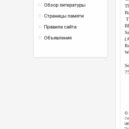
Обзор литературы
Th
Ba
Страницы памяти
Th
Bl
Правила сайта
Sa
Объявления
(A
Ro
Wh
Se
75
Се
Пр