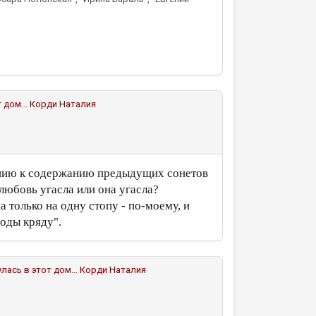
 дом...
Корди Наталия
шению к содержанию предыдущих сонетов
 любовь угасла или она угасла?
 только на одну стопу - по-моему, и
годы кряду".
улась в этот дом...
Корди Наталия