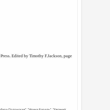
 Press. Edited by Timothy F.Jackson, page
рбара Полонская", "Ирина Бараль", "Евгений