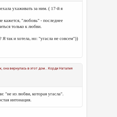
иехала ухаживать за ним. ( 17-й я
е кажется, "любовь" - последнее
ситься только к любви.
 Я так и хотела, но: "угасла не совсем"))
к, она вернулась в этот дом...
Корди Наталия
и: "не из любви, которая угасла".
остая интонация.