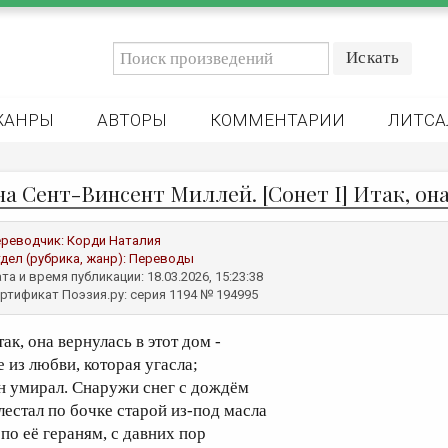
ЖАНРЫ
АВТОРЫ
КОММЕНТАРИИ
ЛИТСА
а Сент-Винсент Миллей. [Сонет I] Итак, она 
реводчик:
Корди Наталия
дел (рубрика, жанр):
Переводы
та и время публикации: 18.03.2026, 15:23:38
ртификат Поэзия.ру: серия 1194 № 194995
ак, она вернулась в этот дом -
е из любви, которая угасла;
н умирал. Снаружи снег с дождём
лестал по бочке старой из-под масла
 по её гераням, с давних пор