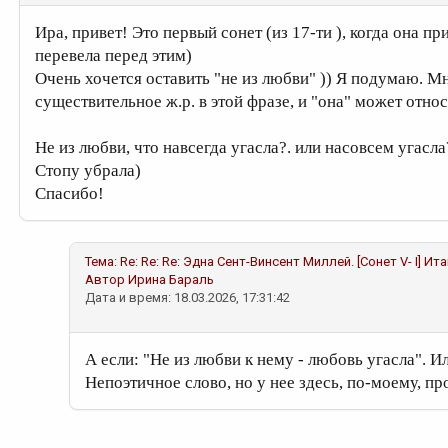
Ира, привет! Это первый сонет (из 17-ти ), когда она пр
перевела перед этим)
Очень хочется оставить "не из любви" )) Я подумаю. Мн
существительное ж.р. в этой фразе, и "она" может отно
Не из любви, что навсегда угасла?. или насовсем угасла?
Стопу убрала)
Спасибо!
Тема:
Re: Re: Re: Эдна Сент-Винсент Миллей. [Сонет V- I] Ита
Автор
Ирина Бараль
Дата и время: 18.03.2026, 17:31:42
А если: "Не из любви к нему - любовь угасла". Ил
Непоэтичное слово, но у нее здесь, по-моему, пр