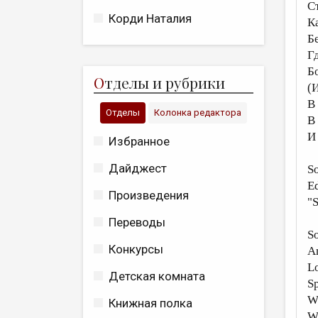
С
Корди Наталия
К
Б
Г
Б
О
тделы и рубрики
(
В
Отделы
Колонка редактора
В
И
Избранное
Дайджест
So
Ed
Произведения
"S
Переводы
So
Конкурсы
An
Lo
Детская комната
Sp
W
Книжная полка
Wh