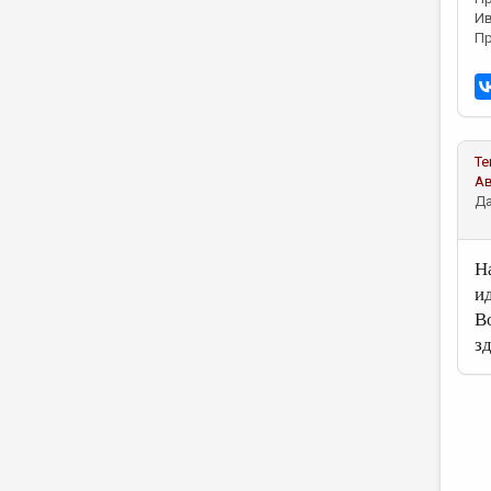
Ив
Пр
Те
А
Да
Н
и
В
з