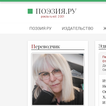
ПОЭЗИЯ.РУ
poezia.ru est. 2001
ПОЭЗИЯ.РУ
ИЗДАТЕЛЬСТВО
Эдн
П
ереводчик
Пе
От
Да
Се
Ит
Н
О
Х
И