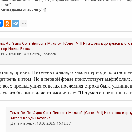
анов"]
оизведение оценили (-): []
ма:
Re: Эдна Сент-Винсент Миллей. [Сонет V- I] Итак, она вернулась в этот
втор
Ирина Бараль
та и время: 18.03.2026, 15:46:28
аташа, привет! Не очень поняла, о каком периоде по отно
дет речь в этом. Но в первой фразе присутствует амфиболия:
о всех предыдущих сонетах последняя строка была удлиннена
десь это бы выглядело гармоничнее: "И думал о цветении на 
Тема:
Re: Re: Эдна Сент-Винсент Миллей. [Сонет V- I] Итак, она верн
Автор
Корди Наталия
Дата и время: 18.03.2026, 16:12:37