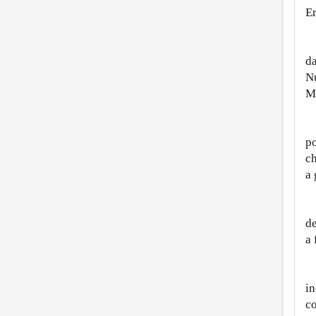
Er
Zì
da
Nu
Ma
Si
po
ch
a 
Te
de
a 
Ep
in
co