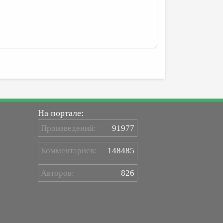
На портале:
Произведений:
91977
Комментариев:
148485
Авторов:
826