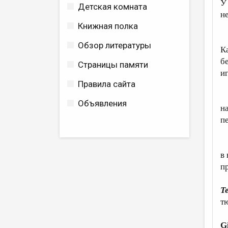
У
Детская комната
н
Книжная полка
Н
Обзор литературы
К
б
Страницы памяти
и
Правила сайта
М
Объявления
н
п
В
в
пр
Т
т
G