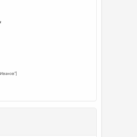
и
 Иванов"]