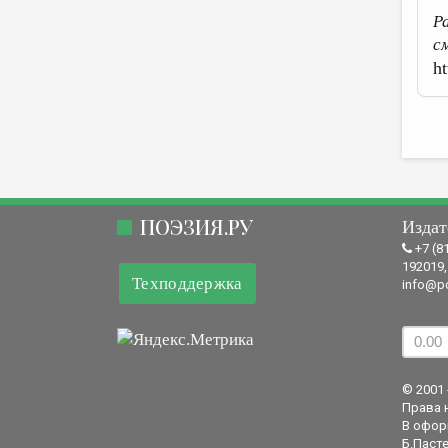
Р
с
ht
ПОЭЗИЯ.РУ
Издат
+7 (8
192019,
Техподдержка
info@po
© 2001 
Права 
В офор
Б.Пасте