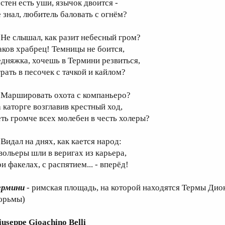
 стен есть уши, язычок двоится -
е знал, любитель баловать с огнём?
е слышал, как разит небесный гром?
аков храбрец! Темницы не боится,
едняжка, хочешь в Термини резвиться,
грать в песочек с тачкой и кайлом?
аршировать охота с компаньеро?
а каторге возглавив крестный ход,
еть громче всех молебен в честь холеры?
идал на днях, как кается народ:
 вольеры шли в веригах из карьера,
и факелах, с распятием... - вперёд!
ермини
- римская площадь, на которой находятся Термы Диок
юрьмы)
iuseppe Gioachino Belli