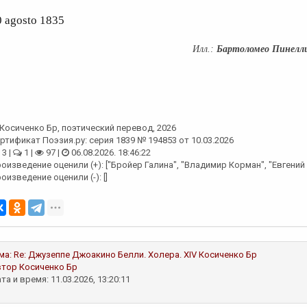
0 agosto 1835
Бартоломео Пинелл
Косиченко Бр
, поэтический перевод, 2026
ртификат Поэзия.ру: серия 1839 № 194853 от 10.03.2026
3 |
1 |
97 |
06.08.2026. 18:46:22
оизведение оценили (+): ["Бройер Галина", "Владимир Корман", "Евгений
оизведение оценили (-): []
ма:
Re: Джузеппе Джоакино Белли. Холера. XIV
Косиченко Бр
втор
Косиченко Бр
та и время: 11.03.2026, 13:20:11