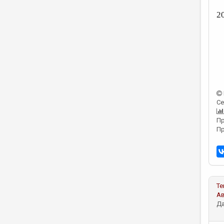
2
Се
Пр
Пр
Те
А
Да