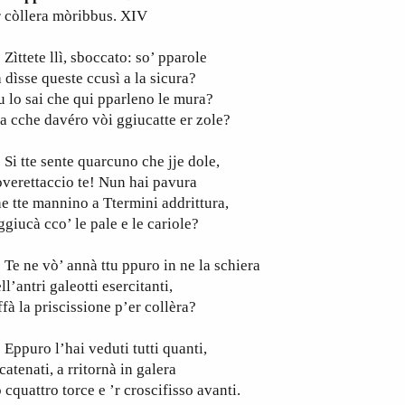
 còllera mòribbus. XIV
ttete llì, sboccato: so’ pparole
 dìsse queste ccusì a la sicura?
 lo sai che qui pparleno le mura?
 cche davéro vòi ggiucatte er zole?
 tte sente quarcuno che jje dole,
verettaccio te! Nun hai pavura
e tte mannino a Ttermini addrittura,
ggiucà cco’ le pale e le cariole?
 ne vò’ annà ttu ppuro in ne la schiera
ll’antri galeotti esercitanti,
ffà la priscissione p’er collèra?
puro l’hai veduti tutti quanti,
catenati, a rritornà in galera
 cquattro torce e ’r croscifisso avanti.