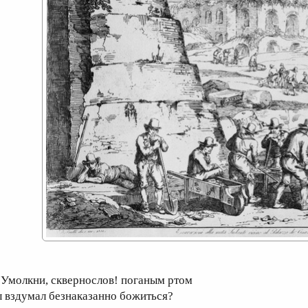
молкни, сквернослов! поганым ртом
ы вздумал безнаказанно божиться?