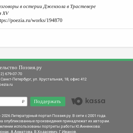
азговоры в остерии Джензола в Трастевере
м XV
tps://poezia.ru/works/194870
ельство Поэзия.ру
12) 679-07-70
 Санкт-Петербург, ул. Хрустальная, 18, офис 412
ezia.ru
Поддержать
- 2026 Литературный портал Поэзия.ру. В сети с 2001 года.
на опубликованные произведения принадлежат их авторам.
млении использованы портреты работы Ю.Анненкова:
рнак, А.Ахматова, В.Ходасевич, Г.Иванов.