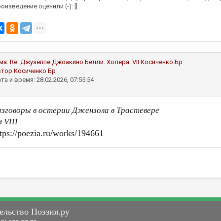
оизведение оценили (-): []
ма:
Re: Джузеппе Джоакино Белли. Холера. VII
Косиченко Бр
втор
Косиченко Бр
та и время: 28.02.2026, 07:55:54
азговоры в остерии Джензола в Трастевере
 VIII
tps://poezia.ru/works/194661
ельство Поэзия.ру