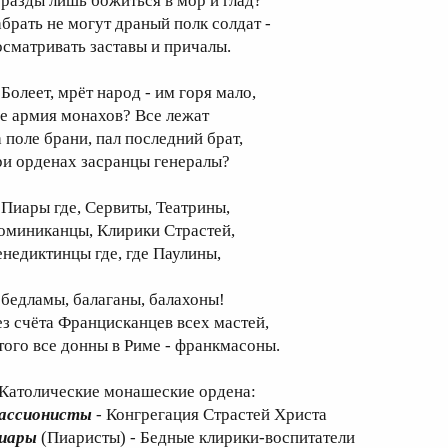
оразды лишь божиться в мор и глад?
абрать не могут драный полк солдат -
осматривать заставы и причалы.
олеет, мрёт народ - им горя мало,
де армия монахов? Все лежат
а поле брани, пал последний брат,
ри орденах засранцы генералы?
иары где, Сервиты, Театрины,
оминиканцы, Клирики Страстей,
енедиктинцы где, где Паулины,
едламы, балаганы, балахоны!
ез счёта Францисканцев всех мастей,
 того все донны в Риме - франкмасоны.
 Католические монашеские ордена:
ассионисты
- Конгрегация Страстей Христа
иары
(Пиаристы) - Бедные клирики-воспитатели