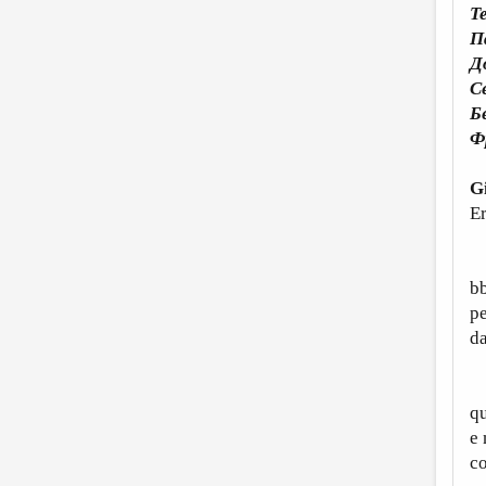
Т
П
Д
С
Б
Ф
G
Er
Tu
bb
pe
da
D
qu
e 
co