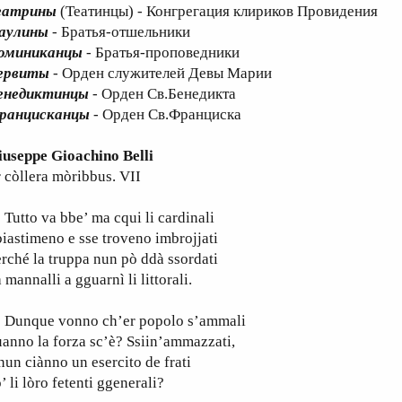
еатрины
(Театинцы) - Конгрегация клириков Провидения
аулины
- Братья-отшельники
оминиканцы
- Братья-проповедники
ервиты
- Орден служителей Девы Марии
енедиктинцы
- Орден Св.Бенедикта
ранцисканцы
- Орден Св.Франциска
iuseppe Gioachino Belli
 còllera mòribbus. VII
tto va bbe’ ma cqui li cardinali
iastimeno e sse troveno imbrojjati
rché la truppa nun pò ddà ssordati
 mannalli a gguarnì li littorali.
unque vonno ch’er popolo s’ammali
anno la forza sc’è? Ssiin’ammazzati,
nun ciànno un esercito de frati
’ li lòro fetenti ggenerali?