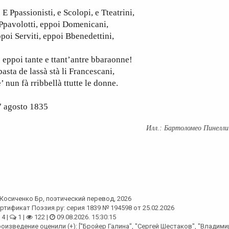
Ppassionisti, e Scolopi, e Tteatrini,
Ppavolotti, eppoi Domenicani,
poi Serviti, eppoi Bbenedettini,
ppoi tante e ttant’antre bbaraonne!
asta de lassà stà li Francescani,
’ nun fà rribbellà ttutte le donne.
7 agosto 1835
Бартоломео Пинелли
Косиченко Бр
, поэтический перевод, 2026
ртификат Поэзия.ру: серия 1839 № 194598 от 25.02.2026
4 |
1 |
122 |
09.08.2026. 15:30:15
оизведение оценили (+): ["Бройер Галина", "Сергей Шестаков", "Владими