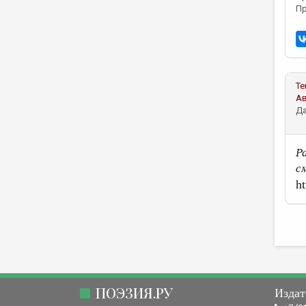
Пр
Те
А
Да
Р
см
ht
ПОЭЗИЯ.РУ
Издат