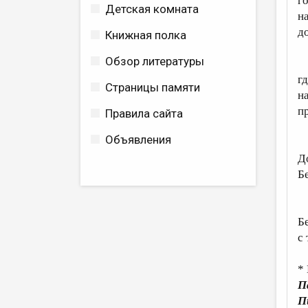
г
Детская комната
н
д
Книжная полка
Обзор литературы
Б
г
Страницы памяти
н
п
Правила сайта
Объявления
П
Д
Б
б
Б
с
*
П
П