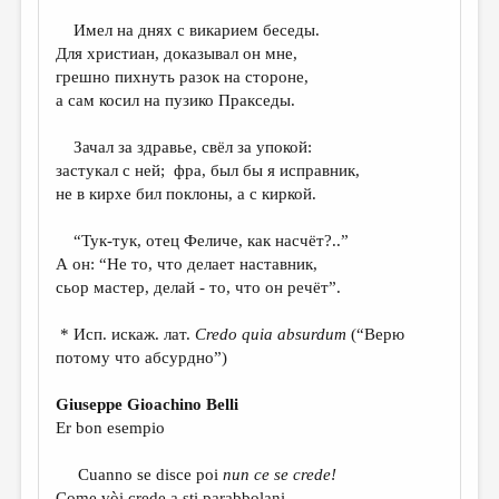
Имел на днях с викарием беседы.
ДАЙДЖЕСТ
Для христиан, доказывал он мне,
ПРОИЗВЕДЕНИЯ
грешно пихнуть разок на стороне,
а сам косил на пузико Пракседы.
ПЕРЕВОДЫ
Зачал за здравье, свёл за упокой:
КОНКУРСЫ
застукал с ней; фра, был бы я исправник,
ДЕТСКАЯ КОМНАТА
не в кирхе бил поклоны, а с киркой.
КНИЖНАЯ ПОЛКА
“Тук-тук, отец Феличе, как насчёт?..”
А он: “Не то, что делает наставник,
ОБЗОР ЛИТЕРАТУРЫ
сьор мастер, делай - то, что он речёт”.
СТРАНИЦЫ ПАМЯТИ
* Исп. искаж. лат.
С
redo
quia
absurdum
(“Верю
ОБЪЯВЛЕНИЯ
потому что абсурдно”)
КОЛОНКА РЕДАКТОРА
Giuseppe Gioachino Belli
РЕДКОЛЛЕГИЯ
Er bon esempio
ОТ РЕДАКЦИИ
Cuanno se disce poi
nun ce se crede!
Come vòi crede a sti parabbolani