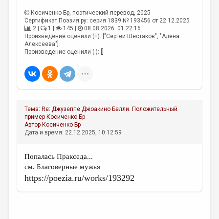
Косиченко Бр
, поэтический перевод, 2025
Сертификат Поэзия.ру: серия 1839 № 193456 от 22.12.2025
2 |
1 |
145 |
08.08.2026. 01:22:16
Произведение оценили (+): ["Сергей Шестаков", "Алёна
Алексеева"]
Произведение оценили (-): []
Тема:
Re: Джузеппе Джоакино Белли. Положительный
пример
Косиченко Бр
Автор
Косиченко Бр
Дата и время: 22.12.2025, 10:12:59
Попалась Пракседа...
см. Благоверные мужья
https://poezia.ru/works/193292