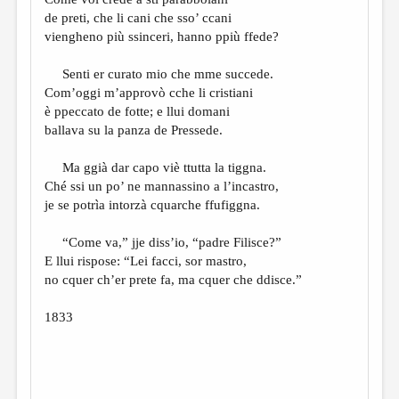
МАЛАЯ ПРОЗА
de preti, che li cani che sso’ ccani
ЭССЕИСТИКА
viengheno più ssinceri, hanno ppiù ffede?
ЛИТЕРАТУРОВЕДЕНИЕ
Senti er curato mio che mme succede.
Com’oggi m’approvò cche li cristiani
КУЛЬТУРОВЕДЕНИЕ
è ppeccato de fotte; e llui domani
ПУБЛИЦИСТИКА
ballava su la panza de Pressede.
РЕЦЕНЗИРОВАНИЕ
Ma ggià dar capo viè ttutta la tiggna.
Ché ssi un po’ ne mannassino a l’incastro,
ЦИКЛЫ ПУБЛИКАЦИЙ
je se potrìa intorzà cquarche ffufiggna.
ТРЕДИАКОВСКИЙ
“Come va,” jje diss’io, “padre Filisce?”
МЕДИА
E llui rispose: “Lei facci, sor mastro,
no cquer ch’er prete fa, ma cquer che ddisce.”
ВКОНТАКТЕ
1833