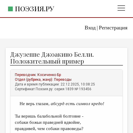
ПОЭЗИЯ.РУ
Вход
Регистрация
ГЛАВНОЕ МЕНЮ
|
ПОЭЗИЯ.РУ
ИЗДАТЕЛЬСТВО
Джузеппе Джоакино Белли.
ЖАНРЫ
Положительный пример
АВТОРЫ
Переводчик:
Косиченко Бр
КОММЕНТАРИИ
Отдел (рубрика, жанр):
Переводы
Дата и время публикации: 22.12.2025, 10:08:25
ЛИТСАЛОН
Сертификат Поэзия.ру: серия 1839 № 193456
НОВОСТИ
Не верь глазам,
абсурд есть символ кредо!
ПРАВИЛА САЙТА
Ты веришь балабольной болтовне -
ОТДЕЛЫ И РУБРИКИ
собаки божьи праведней вдвойне,
правдивей, чем собаки правоведы?
ИЗБРАННОЕ