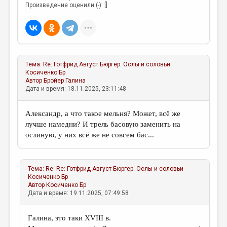
МАЛАЯ ПРОЗА
Произведение оценили (-): []
ЭССЕИСТИКА
ЛИТЕРАТУРОВЕДЕНИЕ
КУЛЬТУРОВЕДЕНИЕ
Тема:
Re: Готфрид Август Бюргер. Ослы и соловьи
Косиченко Бр
ПУБЛИЦИСТИКА
Автор
Бройер Галина
Дата и время: 18.11.2025, 23:11:48
РЕЦЕНЗИРОВАНИЕ
ЦИКЛЫ ПУБЛИКАЦИЙ
Александр, а что такое мельня? Может, всё же
лучше намедни? И трель басовую заменить на
ТРЕДИАКОВСКИЙ
ослиную, у них всё же не совсем бас...
МЕДИА
ВКОНТАКТЕ
Тема:
Re: Re: Готфрид Август Бюргер. Ослы и соловьи
Косиченко Бр
Автор
Косиченко Бр
Дата и время: 19.11.2025, 07:49:58
Галина, это таки XVIII в.