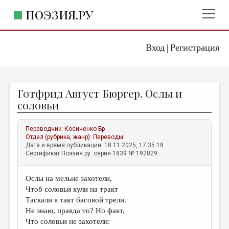
ПОЭЗИЯ.РУ
Вход
Регистрация
ГЛАВНОЕ МЕНЮ
|
ПОЭЗИЯ.РУ
ИЗДАТЕЛЬСТВО
Готфрид Август Бюргер. Ослы и
ЖАНРЫ
соловьи
АВТОРЫ
Переводчик:
Косиченко Бр
КОММЕНТАРИИ
Отдел (рубрика, жанр):
Переводы
Дата и время публикации: 18.11.2025, 17:35:18
ЛИТСАЛОН
Сертификат Поэзия.ру: серия 1839 № 192829
НОВОСТИ
Ослы на мельне захотели,
ПРАВИЛА САЙТА
Чтоб соловьи кули на тракт
Таскали в такт басовой трели.
ОТДЕЛЫ И РУБРИКИ
Не знаю, правда то? Но факт,
Что соловьи не захотели:
ИЗБРАННОЕ