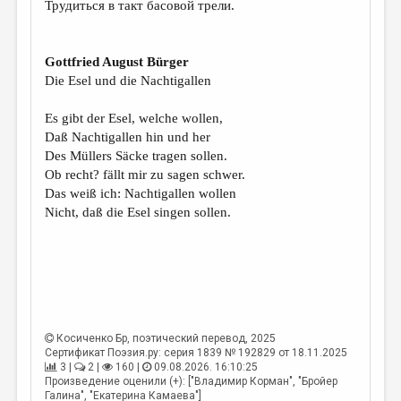
Трудиться в такт басовой трели.
ДАЙДЖЕСТ
ПРОИЗВЕДЕНИЯ
Gottfried August Bürger
Die Esel und die Nachtigallen
ПЕРЕВОДЫ
Es gibt der Esel, welche wollen,
КОНКУРСЫ
Daß Nachtigallen hin und her
ДЕТСКАЯ КОМНАТА
Des Müllers Säcke tragen sollen.
Ob recht? fällt mir zu sagen schwer.
КНИЖНАЯ ПОЛКА
Das weiß ich: Nachtigallen wollen
Nicht, daß die Esel singen sollen.
ОБЗОР ЛИТЕРАТУРЫ
СТРАНИЦЫ ПАМЯТИ
ОБЪЯВЛЕНИЯ
КОЛОНКА РЕДАКТОРА
Косиченко Бр
, поэтический перевод, 2025
РЕДКОЛЛЕГИЯ
Сертификат Поэзия.ру: серия 1839 № 192829 от 18.11.2025
3 |
2 |
160 |
09.08.2026. 16:10:25
ОТ РЕДАКЦИИ
Произведение оценили (+): ["Владимир Корман", "Бройер
Галина", "Екатерина Камаева"]