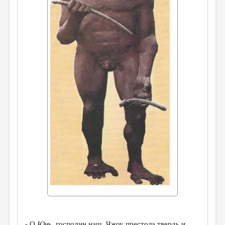
ДАЙДЖЕСТ
ПРОИЗВЕДЕНИЯ
ПЕРЕВОДЫ
КОНКУРСЫ
ДЕТСКАЯ КОМНАТА
КНИЖНАЯ ПОЛКА
ОБЗОР ЛИТЕРАТУРЫ
СТРАНИЦЫ ПАМЯТИ
ОБЪЯВЛЕНИЯ
КОЛОНКА РЕДАКТОРА
РЕДКОЛЛЕГИЯ
ОТ РЕДАКЦИИ
- О
Юнь
, господин наш, Чжоу престола твердь и