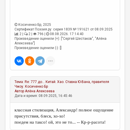
Косиченко Бр
, 2025
Сертификат Поэзия.ру: серия 1839 № 191621 от 08.09.2025
2 |
2 |
796 |
08.08.2026. 17:14:40
Произведение оценили (+): ["Сергей Шестаков", "Алёна
Алексеева"]
Произведение оценили (-): []
Тема:
Re: 777 до... Китай. Хао. Ставка Ю-Вана, правителя
Чжоу.
Косиченко Бр
Автор
Алёна Алексеева
Дата и время: 08.09.2025, 16:45:46
классная стилизация, Александр! полное ощущение
присутствия, блеск, хо-хо!
поедем на таксо! ой, это не то... -- Кр-р-расота!