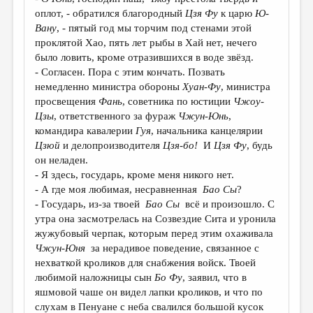
МАЛАЯ ПРОЗА
оплот, - обратился благородный
Цзя Фу
к царю
Ю-
ЭССЕИСТИКА
Вану
, - пятый год мы торчим под стенами этой
проклятой Хао, пять лет рыбы в Хай нет, нечего
ЛИТЕРАТУРОВЕДЕНИЕ
было ловить, кроме отразившихся в воде звёзд.
- Согласен. Пора с этим кончать. Позвать
КУЛЬТУРОВЕДЕНИЕ
немедленно министра обороны
Хуан-Фу
, министра
ПУБЛИЦИСТИКА
просвещения
Фань
, советника по юстиции
Чжоу-
Цзы
, ответственного за фураж
Чжун-Юнь
,
РЕЦЕНЗИРОВАНИЕ
командира кавалерии
Гуя
, начальника канцелярии
Цзюй
и делопроизводителя
Цзя-бо!
И
Цзя Фу
, будь
ЦИКЛЫ ПУБЛИКАЦИЙ
он неладен.
ТРЕДИАКОВСКИЙ
- Я здесь, государь, кроме меня никого нет.
- А где моя любимая, несравненная
Бао Сы
?
МЕДИА
- Государь, из-за твоей
Бао Сы
всё и произошло. С
утра она засмотрелась на Созвездие Сита и уронила
ВКОНТАКТЕ
жужубовый черпак, которым перед этим охаживала
Чжун-Юня
за нерадивое поведение, связанное с
нехваткой кроликов для снабжения войск. Твоей
любимой наложницы сын
Бо Фу
, заявил, что в
яшмовой чаше он видел лапки кроликов, и что по
слухам в Пенуане с неба свалился большой кусок