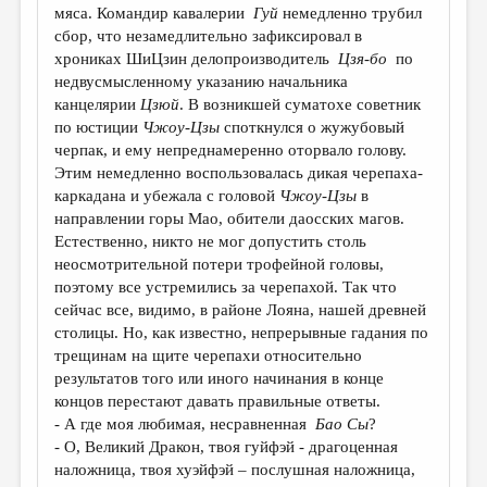
мяса. Командир кавалерии
Гуй
немедленно трубил
сбор, что незамедлительно зафиксировал в
хрониках ШиЦзин делопроизводитель
Цзя-бо
по
недвусмысленному указанию начальника
канцелярии
Цзюй
. В возникшей суматохе советник
по юстиции
Чжоу-Цзы
споткнулся о жужубовый
черпак, и ему непреднамеренно оторвало голову.
Этим немедленно воспользовалась дикая черепаха-
каркадана и убежала с головой
Чжоу-Цзы
в
направлении горы Мао, обители даосских магов.
Естественно, никто не мог допустить столь
неосмотрительной потери трофейной головы,
поэтому все устремились за черепахой. Так что
сейчас все, видимо, в районе Лояна, нашей древней
столицы. Но, как известно, непрерывные гадания по
трещинам на щите черепахи относительно
результатов того или иного начинания в конце
концов перестают давать правильные ответы.
- А где моя любимая, несравненная
Бао Сы
?
- O, Великий Дракон, твоя гуйфэй - драгоценная
наложница, твоя хуэйфэй – послушная наложница,