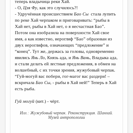
теперь владычица реки Хай.
- O,
Цзя Фу
, как это случилось?!
- Удручённая происшествием
Бао Сы
стала лупить
по реке Хай черпаком и приговаривать: “рыбы в
Хай нет, рыбы в Хай нет, о я несчастная Бао”.
Потом она изобразила на поверхности Хай свое
имя, а как известно, иероглиф “Бао” образован из
двух иероглифов, означающих “предложение” и
“конец”. Тут же, держась за головы, одновременно
явились
Янь Ло
, Князь ада, и
Янь Вань
, Владыка ада,
и стали делать ей лестные предложения, в обмен на
волшебный, с их точки зрения, жужубовый черпак.
“Гуй-могуй вас побери, гог-магог вас раздери! –
вскричала
Бао Сы
, - рыбы в Хай ней!” Теперь в Хай
есть рыба.
Гуй могуй
(кит.) - чёрт.
Жужубовый черпак. Реконструкция. Шанхай.
Музей антропологии