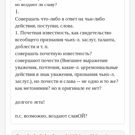
МАЛАЯ ПРОЗА
но воздают ли славу?
1.
ЭССЕИСТИКА
Совершать что-либо в ответ на чьи-либо
ЛИТЕРАТУРОВЕДЕНИЕ
действия, поступки, слова.
1. Почетная известность, как свидетельство
КУЛЬТУРОВЕДЕНИЕ
всеобщего признания чьих-л. заслуг, таланта,
ПУБЛИЦИСТИКА
доблести и т. п.
совершать почетную известность?
РЕЦЕНЗИРОВАНИЕ
совершают почести (Внешнее выражение
ЦИКЛЫ ПУБЛИКАЦИЙ
уважения, почтения, какие-л. церемониальные
действия в знак уважения, признания чьих-л.
ТРЕДИАКОВСКИЙ
заслуг.), но почести и слава -- не одно и то же?
МЕДИА
как метонимия? но в оригинале ее нет?
ВКОНТАКТЕ
долгого лета!
п.с. возможно, воздают славОЙ?