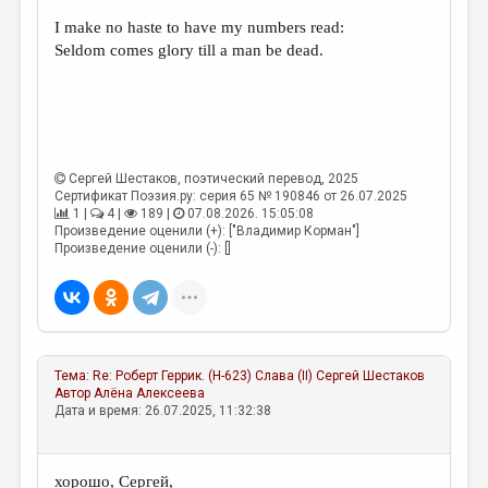
I make no haste to have my numbers read:
ДАЙДЖЕСТ
Seldom comes glory till a man be dead.
ПРОИЗВЕДЕНИЯ
ПЕРЕВОДЫ
КОНКУРСЫ
Сергей Шестаков
, поэтический перевод, 2025
ДЕТСКАЯ КОМНАТА
Сертификат Поэзия.ру: серия 65 № 190846 от 26.07.2025
1 |
4 |
189 |
07.08.2026. 15:05:08
КНИЖНАЯ ПОЛКА
Произведение оценили (+): ["Владимир Корман"]
Произведение оценили (-): []
ОБЗОР ЛИТЕРАТУРЫ
СТРАНИЦЫ ПАМЯТИ
ОБЪЯВЛЕНИЯ
Тема:
Re: Роберт Геррик. (Н-623) Слава (II)
Сергей Шестаков
КОЛОНКА РЕДАКТОРА
Автор
Алёна Алексеева
Дата и время: 26.07.2025, 11:32:38
РЕДКОЛЛЕГИЯ
ОТ РЕДАКЦИИ
хорошо, Сергей,