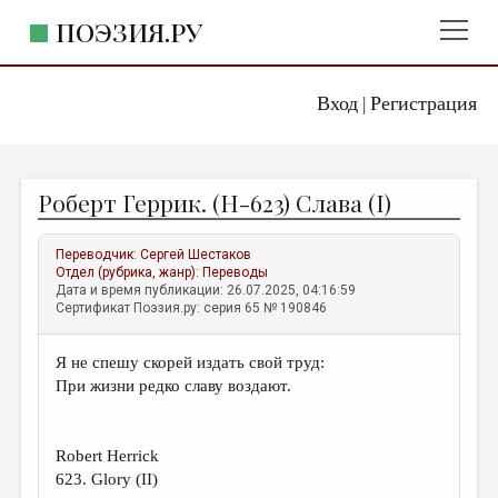
ПОЭЗИЯ.РУ
Вход
Регистрация
ГЛАВНОЕ МЕНЮ
|
ПОЭЗИЯ.РУ
ИЗДАТЕЛЬСТВО
Роберт Геррик. (Н-623) Слава (I)
ЖАНРЫ
АВТОРЫ
Переводчик:
Сергей Шестаков
Отдел (рубрика, жанр):
Переводы
КОММЕНТАРИИ
Дата и время публикации: 26.07.2025, 04:16:59
Сертификат Поэзия.ру: серия 65 № 190846
ЛИТСАЛОН
Я не спешу скорей издать свой труд:
НОВОСТИ
При жизни редко славу воздают.
ПРАВИЛА САЙТА
Robert Herrick
ОТДЕЛЫ И РУБРИКИ
623. Glory (II)
ИЗБРАННОЕ