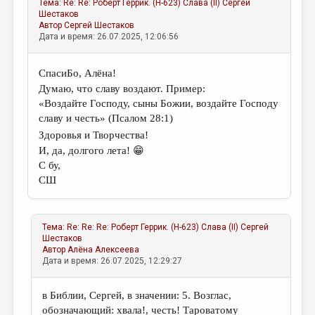
Тема:
Re: Re: Роберт Геррик. (Н-623) Слава (II)
Сергей
Шестаков
Автор
Сергей Шестаков
Дата и время: 26.07.2025, 12:06:56
СпасиБо, Алёна!
Думаю, что славу воздают. Пример:
«Воздайте Господу, сыны Божии, воздайте Господу
славу и честь» (Псалом 28:1)
Здоровья и Творчества!
И, да, долгого лета! 😁
С бу,
СШ
Тема:
Re: Re: Re: Роберт Геррик. (Н-623) Слава (II)
Сергей
Шестаков
Автор
Алёна Алексеева
Дата и время: 26.07.2025, 12:29:27
в Библии, Сергей, в значении: 5. Возглас,
обозначающий: хвала!, честь! Тароватому