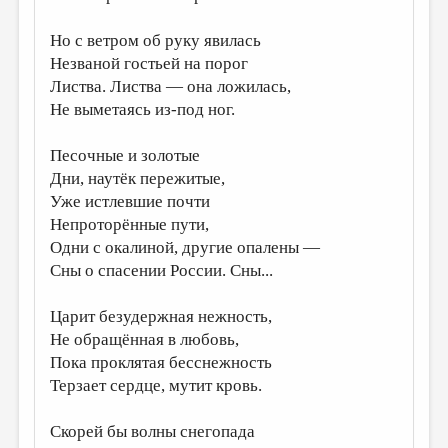
ДАЙДЖЕСТ
Но с ветром об руку явилась
Незваной гостьей на порог
ПРОИЗВЕДЕНИЯ
Листва. Листва — она ложилась,
ПЕРЕВОДЫ
Не выметаясь из-под ног.
КОНКУРСЫ
Песочные и золотые
ДЕТСКАЯ КОМНАТА
Дни, наутёк пережитые,
Уже истлевшие почти
КНИЖНАЯ ПОЛКА
Непроторённые пути,
ОБЗОР ЛИТЕРАТУРЫ
Одни с окалиной, другие опалены —
Сны о спасении России. Сны...
СТРАНИЦЫ ПАМЯТИ
ОБЪЯВЛЕНИЯ
Царит безудержная нежность,
Не обращённая в любовь,
КОЛОНКА РЕДАКТОРА
Пока проклятая бесснежность
РЕДКОЛЛЕГИЯ
Терзает сердце, мутит кровь.
ОТ РЕДАКЦИИ
Скорей бы волны снегопада