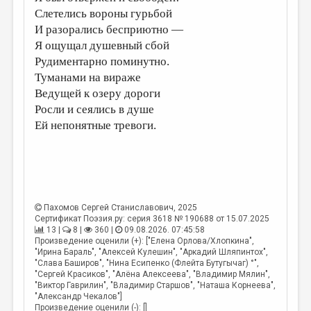
Слетелись вороны гурьбой
И разорались бесприютно —
Я ощущал душевный сбой
Рудиментарно поминутно.
Туманами на вираже
Ведущей к озеру дороги
Росли и сеялись в душе
Ей непонятные тревоги.
Пахомов Сергей Станиславович
, 2025
Сертификат Поэзия.ру: серия 3618 № 190688 от 15.07.2025
13 |
8 |
360 |
09.08.2026. 07:45:58
Произведение оценили (+): ["Елена Орлова/Хлопкина",
"Ирина Бараль", "Алексей Кулешин", "Аркадий Шляпинтох",
"Слава Баширов", "Нина Есипенко (Флейта Бутугычаг) °",
"Сергей Красиков", "Алёна Алексеева", "Владимир Мялин",
"Виктор Гаврилин", "Владимир Старшов", "Наташа Корнеева",
"Александр Чекалов"]
Произведение оценили (-): []