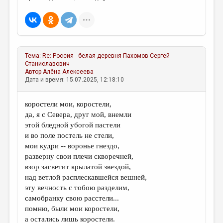
Тема:
Re: Россия - белая деревня
Пахомов Сергей
Станиславович
Автор
Алёна Алексеева
Дата и время: 15.07.2025, 12:18:10
коростели мои, коростели,
да, я с Севера, друг мой, внемли
этой бледной убогой пастели
и во поле постель не стели,
мои кудри -- воронье гнездо,
разверну свои плечи скворечней,
взор засветит крылатой звездой,
над ветлой расплескавшейся вешней,
эту вечность с тобою разделим,
самобранку свою расстели...
помню, были мои коростели,
а остались лишь коростели.