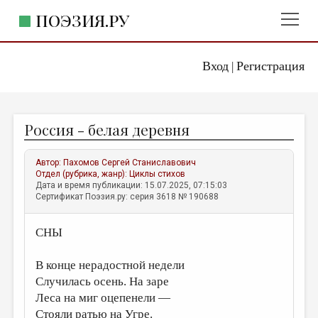
ПОЭЗИЯ.РУ
Вход
Регистрация
ГЛАВНОЕ МЕНЮ
|
ПОЭЗИЯ.РУ
ИЗДАТЕЛЬСТВО
Россия - белая деревня
ЖАНРЫ
АВТОРЫ
Автор:
Пахомов Сергей Станиславович
Отдел (рубрика, жанр):
Циклы стихов
КОММЕНТАРИИ
Дата и время публикации: 15.07.2025, 07:15:03
Сертификат Поэзия.ру: серия 3618 № 190688
ЛИТСАЛОН
СНЫ
НОВОСТИ
ПРАВИЛА САЙТА
В конце нерадостной недели
Случилась осень. На заре
ОТДЕЛЫ И РУБРИКИ
Леса на миг оцепенели —
ИЗБРАННОЕ
Стояли ратью на Угре.