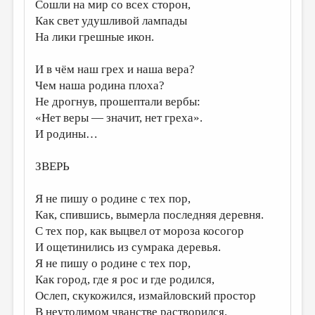
МАЛАЯ ПРОЗА
Сошли на мир со всех сторон,
Как свет удушливой лампады
ЭССЕИСТИКА
На лики грешные икон.
ЛИТЕРАТУРОВЕДЕНИЕ
И в чём наш грех и наша вера?
КУЛЬТУРОВЕДЕНИЕ
Чем наша родина плоха?
Не дрогнув, прошептали вербы:
ПУБЛИЦИСТИКА
«Нет веры — значит, нет греха».
РЕЦЕНЗИРОВАНИЕ
И родины…
ЦИКЛЫ ПУБЛИКАЦИЙ
ЗВЕРЬ
ТРЕДИАКОВСКИЙ
Я не пишу о родине с тех пор,
МЕДИА
Как, спившись, вымерла последняя деревня.
ВКОНТАКТЕ
С тех пор, как выцвел от мороза косогор
И ощетинились из сумрака деревья.
Я не пишу о родине с тех пор,
Как город, где я рос и где родился,
Ослеп, скукожился, измайловский простор
В неутолимом чванстве растворился.