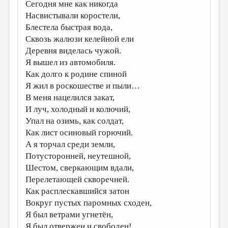
Сегодня мне как никогда
Насвистывали коростели,
Блестела быстрая вода,
Сквозь жалюзи келейной ели
Деревня виделась чужой.
Я вышел из автомобиля.
Как долго к родине спиной
Я жил в роскошестве и пыли…
В меня нацелился закат,
И луч, холодный и колючий,
Упал на озимь, как солдат,
Как лист осиновый горючий.
А я торчал среди земли,
Потусторонней, неутешной,
Шестом, сверкающим вдали,
Перелетающей скворечней.
Как расплескавшийся затон
Вокруг пустых паромных сходен,
Я был ветрами угнетён,
Я был отвержен и свободен!