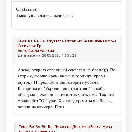
О! Натали!
Умякнуша словеса паче елея!
Тема:
Re: Re: Re: Джузеппе Джоакино Белли. Жена игрока
Косиченко Бр
Автор
Корди Наталия
Дата и время: 20.05.2025, 12:35:23
Алекс, открою страшный секрет: я не блонд))). Во-
вторых, люблю хрен, уксус и горчицу (кроме
шуток). И предпочла бы говорить устами
Катарины из "Укрощения строптивой" , кабы
обладала шекпировским острым языком. Так что
можно без "О!" уже. Хватит дурачиться с Белли,
пошли на конкурс. Плиз.
Тема:
Re: Re: Re: Re: Джузеппе Джоакино Белли. Жена
игрока
Косиченко Бр