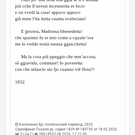
МАЛАЯ ПРОЗА
piú cche ll’avessi incennerita er foco:
ЭССЕИСТИКА
e ssi vvedi la casa! appoco appoco
già mme l’ha ttutta cuanta svalisciata!
ЛИТЕРАТУРОВЕДЕНИЕ
E jjerzera, Madonna bbenedetta!
КУЛЬТУРОВЕДЕНИЕ
che spasimo fu er mio come a cquattr’ora
ПУБЛИЦИСТИКА
me lo vedde tornà ssenza ggiacchetta!
РЕЦЕНЗИРОВАНИЕ
Ma la cosa piú ppeggio che mm’accora,
sò ggravida, commare! Io poveretta
ЦИКЛЫ ПУБЛИКАЦИЙ
con che infascio sto fjo cuanno viè ffora?!
ТРЕДИАКОВСКИЙ
1832
МЕДИА
ВКОНТАКТЕ
Косиченко Бр
, поэтический перевод, 2025
Сертификат Поэзия.ру: серия 1839 № 189735 от 18.05.2025
3 |
2 |
289 |
07.08.2026. 12:21:05