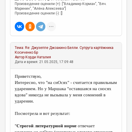
Произведение оценили (+): ["Владимир Корман", "Вяч.
Маринин", "Алёна Алексеева"]
Произведение оценили (-): []
Тема:
Re: Джузеппе Джоакино Белли. Супруга картёжника
Косиченко Бр
Автор
Корди Наталия
Дата и время: 21.05.2025, 17:09:48
Приветствую,
Интересно, что "на снОсях" - считается правильным
ударением. Но у Маршака "оставшаяся на сносях
вдова" никогда не вызывала у меня сомнений в
ударении.
Посмотрела и вот результат:
"
Строгой литературной норме
отвечает