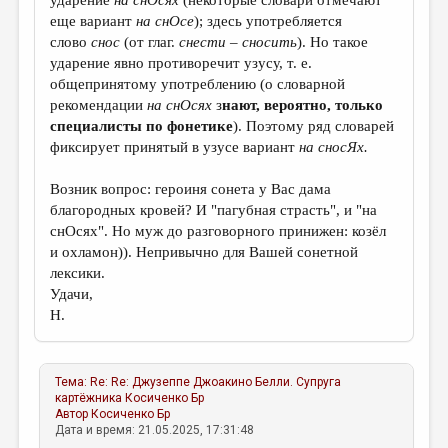
ударение
на снОсях
(некоторые словари отмечают
еще вариант
на снОсе
); здесь употребляется
слово
снос
(от глаг.
снести – сносить
). Но такое
ударение явно противоречит узусу, т. е.
общепринятому употреблению (о словарной
рекомендации
на снОсях
з
нают, вероятно, только
специалисты по фонетике
). Поэтому ряд словарей
фиксирует принятый в узусе вариант
на сносЯх.
Возник вопрос: героиня сонета у Вас дама
благородных кровей? И "пагубная страсть", и "на
снОсях". Но муж до разговорного принижен: козёл
и охламон)). Непривычно для Вашей сонетной
лексики.
Удачи,
Н.
Тема:
Re: Re: Джузеппе Джоакино Белли. Супруга
картёжника
Косиченко Бр
Автор
Косиченко Бр
Дата и время: 21.05.2025, 17:31:48