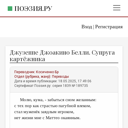
ПОЭЗИЯ.РУ
Вход
Регистрация
ГЛАВНОЕ МЕНЮ
|
ПОЭЗИЯ.РУ
ИЗДАТЕЛЬСТВО
Джузеппе Джоакино Белли. Супруга
ЖАНРЫ
картёжника
АВТОРЫ
Переводчик:
Косиченко Бр
КОММЕНТАРИИ
Отдел (рубрика, жанр):
Переводы
Дата и время публикации: 18.05.2025, 17:49:06
ЛИТСАЛОН
Сертификат Поэзия.ру: серия 1839 № 189735
НОВОСТИ
Молю, кума, - забыться сном желанным:
ПРАВИЛА САЙТА
с тех пор как страстью пагубной влеком,
стал муженёк заядлым игроком,
ОТДЕЛЫ И РУБРИКИ
нет жизни мне с Маттео окаянным.
ИЗБРАННОЕ