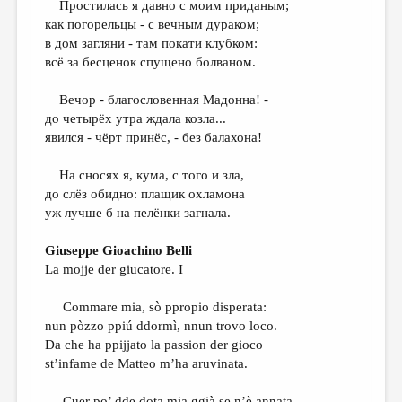
Простилась я давно с моим приданым;
как погорельцы - с вечным дураком;
ДАЙДЖЕСТ
в дом загляни - там покати клубком:
ПРОИЗВЕДЕНИЯ
всё за бесценок спущено болваном.
ПЕРЕВОДЫ
Вечор - благословенная Мадонна! -
до четырёх утра ждала козла...
КОНКУРСЫ
явился - чёрт принёс, - без балахона!
ДЕТСКАЯ КОМНАТА
На сносях я, кума, с того и зла,
КНИЖНАЯ ПОЛКА
до слёз обидно: плащик охламона
уж лучше б на пелёнки загнала.
ОБЗОР ЛИТЕРАТУРЫ
СТРАНИЦЫ ПАМЯТИ
Giuseppe Gioachino Belli
La mojje der giucatore. I
ОБЪЯВЛЕНИЯ
Commare mia, sò ppropio disperata:
КОЛОНКА РЕДАКТОРА
nun pòzzo ppiú ddormì, nnun trovo loco.
РЕДКОЛЛЕГИЯ
Da che ha ppijjato la passion der gioco
st’infame de Matteo m’ha aruvinata.
ОТ РЕДАКЦИИ
Cuer po’ dde dota mia ggià se n’è annata