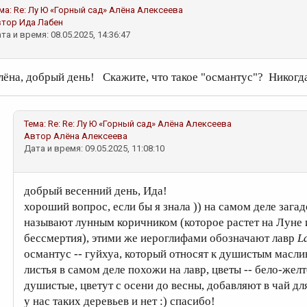
ма:
Re: Лу Ю «Горный сад»
Алёна Алексеева
втор
Ида Лабен
та и время: 08.05.2025, 14:36:47
лёна, добрый день! Скажите, что такое "османтус"? Никогда 
Тема:
Re: Re: Лу Ю «Горный сад»
Алёна Алексеева
Автор
Алёна Алексеева
Дата и время: 09.05.2025, 11:08:10
добрый весенний день, Ида!
хороший вопрос, если бы я знала )) на самом деле зага
называют лунным коричником (которое растет на Луне 
бессмертия), этими же иероглифами обозначают лавр
L
османтус -- гуйхуа, который относят к душистым масл
листья в самом деле похожи на лавр, цветы -- бело-жел
душистые, цветут с осени до весны, добавляют в чай дл
у нас таких деревьев и нет :) спасибо!