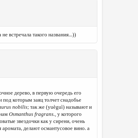
не встречала такого названия...))
дочное дерево, в первую очередь его
и под которым заяц толчет снадобье
aurus nobilis
; так же (yuèguì) называют и
инам
Osmanthus fragrans.,
у которого
товатые звездочки как у сирени, очень
я аромата, делают османтусовое вино. а