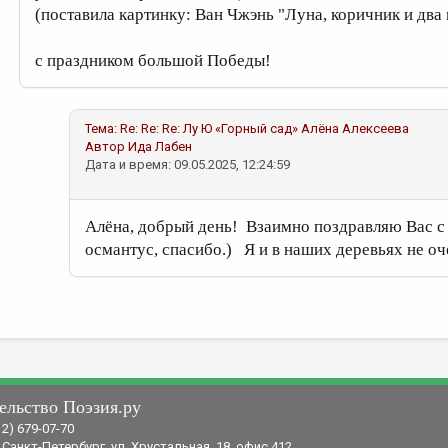
(поставила картинку: Ван Чжэнь "Луна, коричник и два 
с праздником большой Победы!
Тема:
Re: Re: Re: Лу Ю «Горный сад»
Алёна Алексеева
Автор
Ида Лабен
Дата и время: 09.05.2025, 12:24:59
Алёна, добрый день! Взаимно поздравляю Вас с
османтус, спасибо.) Я и в наших деревьях не оч
ельство Поэзия.ру
12) 679-07-70
 Санкт-Петербург, ул. Хрустальная, 18, офис 412