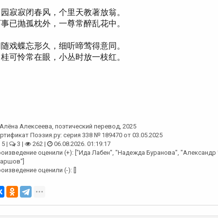
山园寂寂闭春风，个里天教著放翁。
万事已抛孤枕外，一尊常醉乱花中。
闲随戏蝶忘形久，细听啼莺得意同。
月桂可怜常在眼，小丛时放一枝红。
Алёна Алексеева
, поэтический перевод, 2025
ртификат Поэзия.ру: серия 338 № 189470 от 03.05.2025
5 |
3 |
262 |
06.08.2026. 01:19:17
оизведение оценили (+): ["Ида Лабен", "Надежда Буранова", "Александр
аршов"]
оизведение оценили (-): []