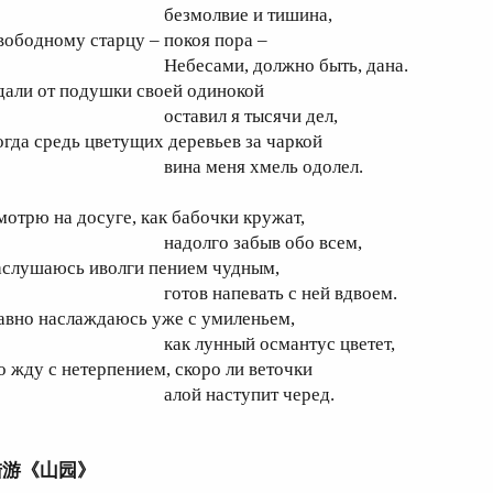
безмолвие и тишина,
вободному старцу – покоя пора –
ебесами, должно быть, дана.
дали от подушки своей одинокой
оставил я тысячи дел,
огда средь цветущих деревьев за чаркой
ина меня хмель одолел.
мотрю на досуге, как бабочки кружат,
адолго забыв обо всем,
аслушаюсь иволги пением чудным,
отов напевать с ней вдвоем.
авно наслаждаюсь уже с умиленьем,
ак лунный османтус цветет,
о жду с нетерпением, скоро ли веточки
алой наступит черед.
陆游《山园》