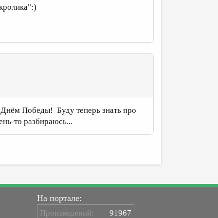
кролика":)
 Днём Победы! Буду теперь знать про
ень-то разбираюсь...
На портале:
Произведений:
91967