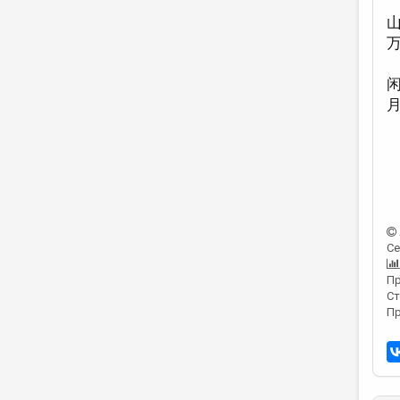
Се
Пр
Ст
Пр