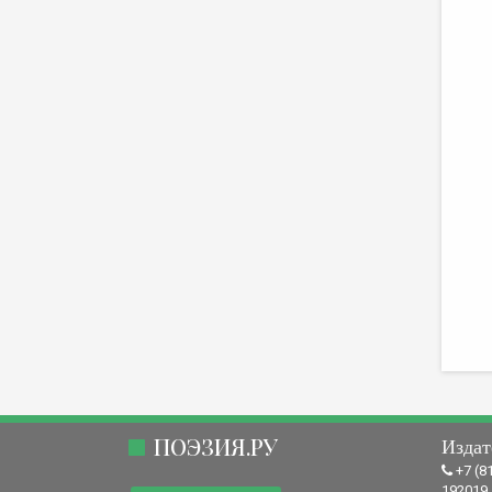
ПОЭЗИЯ.РУ
Издат
+7 (8
192019,