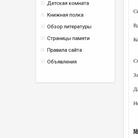
Детская комната
С
Книжная полка
Н
В
Обзор литературы
Страницы памяти
К
в
Правила сайта
С
Объявления
н
З
г
Д
к
Н