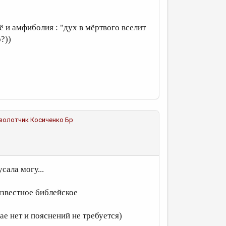
щё и амфиболия : "дух в мёртвого вселит
?))
озолотчик
Косиченко Бр
сала могу...
известное библейское
чае нет и пояснений не требуется)