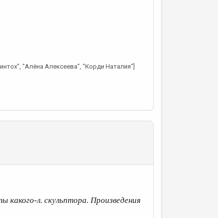
интох", "Алёна Алексеева", "Корди Наталия"]
ты какого-л. скульптора. Произведения