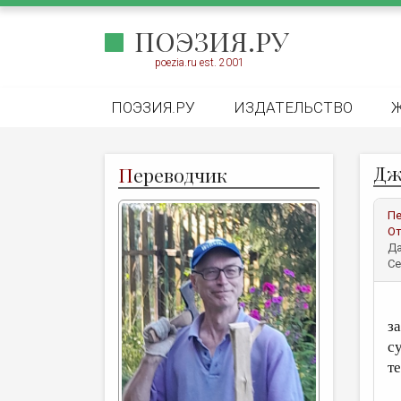
ПОЭЗИЯ.РУ
poezia.ru est. 2001
ПОЭЗИЯ.РУ
ИЗДАТЕЛЬСТВО
Дж
П
ереводчик
Пе
От
Да
Се
Я
з
с
т