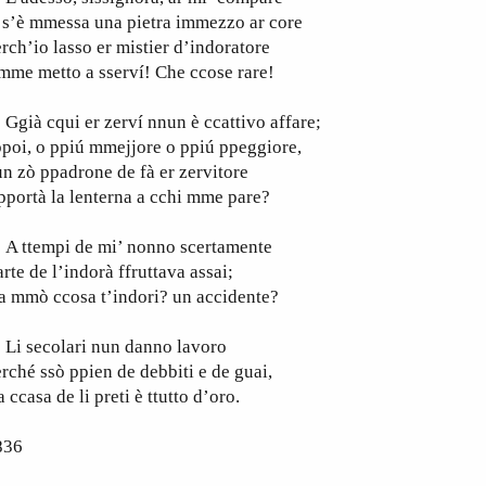
 s’è mmessa una pietra immezzo ar core
rch’io lasso er mistier d’indoratore
mme metto a sserví! Che ccose rare!
ià cqui er zerví nnun è ccattivo affare;
poi, o ppiú mmejjore o ppiú ppeggiore,
n zò ppadrone de fà er zervitore
pportà la lenterna a cchi mme pare?
 ttempi de mi’ nonno scertamente
arte de l’indorà ffruttava assai;
a mmò ccosa t’indori? un accidente?
i secolari nun danno lavoro
rché ssò ppien de debbiti e de guai,
a ccasa de li preti è ttutto d’oro.
836