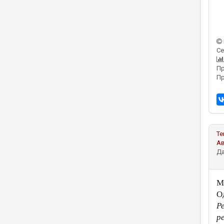
Се
Пр
Пр
Те
А
Да
М
О
Р
р