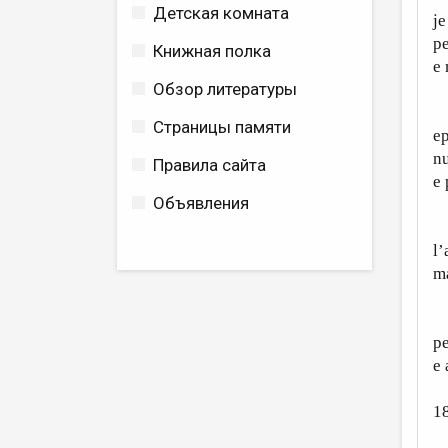
Детская комната
je
pe
Книжная полка
e 
Обзор литературы
Gg
Страницы памяти
ep
nu
Правила сайта
e 
Объявления
A
l’
m
L
pe
e 
1