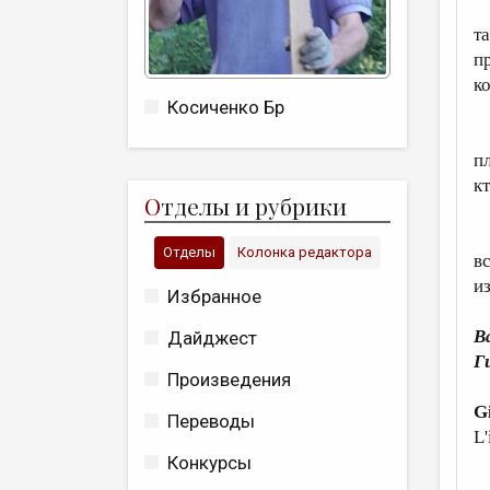
У
т
п
к
Косиченко Бр
К
п
к
О
тделы и рубрики
В
Отделы
Колонка редактора
в
из
Избранное
В
Дайджест
Г
Произведения
G
Переводы
L'
Конкурсы
E