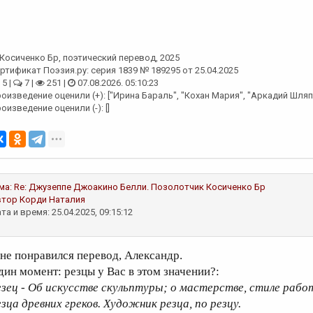
Косиченко Бр
, поэтический перевод, 2025
ртификат Поэзия.ру: серия 1839 № 189295 от 25.04.2025
5 |
7 |
251 |
07.08.2026. 05:10:23
оизведение оценили (+): ["Ирина Бараль", "Кохан Мария", "Аркадий Шляп
оизведение оценили (-): []
ма:
Re: Джузеппе Джоакино Белли. Позолотчик
Косиченко Бр
втор
Корди Наталия
та и время: 25.04.2025, 09:15:12
не понравился перевод, Александр.
дин момент: резцы у Вас в этом значении?:
езец - Об искусстве скульптуры; о мастерстве, стиле рабо
езца древних греков. Художник резца, по резцу.