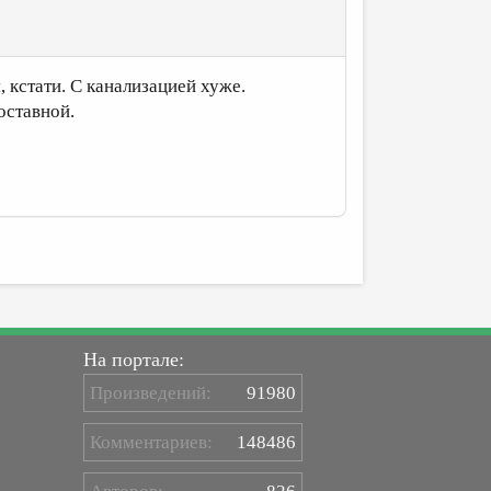
 кстати. С канализацией хуже.
оставной.
На портале:
Произведений:
91980
Комментариев:
148486