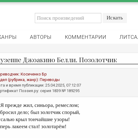
ЖАНРЫ
АВТОРЫ
КОММЕНТАРИИ
ЛИТСА
узеппе Джоакино Белли. Позолотчик
реводчик:
Косиченко Бр
дел (рубрика, жанр):
Переводы
та и время публикации: 25.04.2025, 07:12:07
ртификат Поэзия.ру: серия 1839 № 189295
 прежде жил, синьора, ремеслом;
абросил дело; был золотчик спорый,
усалью крыл тончайшие узоры!
еперь лакеем стал! золотарём!