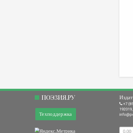
ПОЭЗИЯ.РУ
Издат
+7 (8
192019,
Техподдержка
info@po