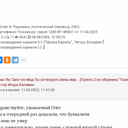
Олег А. Радченко
, поэтический перевод, 2025
ртификат Поэзия.ру: серия 1285 № 189037 от 11.04.2025
2 |
7 |
364 |
06.08.2026. 12:00:29
оизведение оценили (+): ["Ирина Бараль", "Игорь Белавин"]
оизведение оценили (-): []
ма:
Re: Смог из яйца Ты сотворить весь мир... (Газель 2 из сборника "Газел
втор
Игорь Белавин
та и время: 11.04.2025, 11:41:28
дравствуйте, уважаемый Олег
ы в очередной раз доказали, что буквализм
алеко не умер
се замечательно, кроме очень сложной второй строки