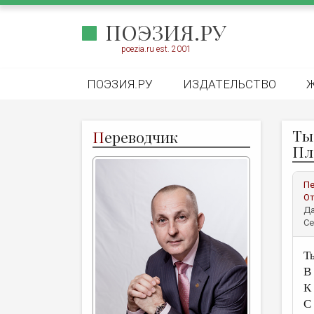
ПОЭЗИЯ.РУ
poezia.ru est. 2001
ПОЭЗИЯ.РУ
ИЗДАТЕЛЬСТВО
Ты 
П
ереводчик
Пла
Пе
От
Да
Се
Т
В
К
С