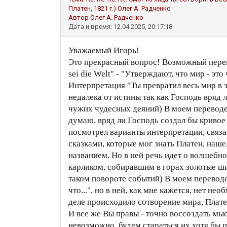
Платен, 1821 г.)
Олег А. Радченко
Автор
Олег А. Радченко
Дата и время: 12.04.2025, 20:17:18
Уважаемый Игорь!
Это прекрасный вопрос! Возможный перево
sei die Welt" - "Утверждают, что мир - это
Интерпретация "Ты превратил весь мир в з
недалека от истины так как Господь вряд 
чужих чудесных деяний) В моем переводе, 
думаю, вряд ли Господь создал бы кривое 
посмотрел варианты интерпретации, связ
сказками, которые мог знать Платен, наш
названием. Но в ней речь идет о волшебно
карликом, собиравшим в горах золотые ши
таком повороте событий) В моем перевод
что...", но в ней, как мне кажется, нет нео
деле происходило сотворение мира, Плате
И все же Вы правы - точно воссоздать мы
невозможно, будем стараться их хотя бы 