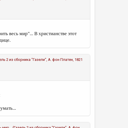
ить весь мир"... В христианстве этот
дице.
зель 2 из сборника "Газели", А. фон Платен, 1821
й
умать...
ь мир... (Газель 2 из сборника "Газели", А. фон