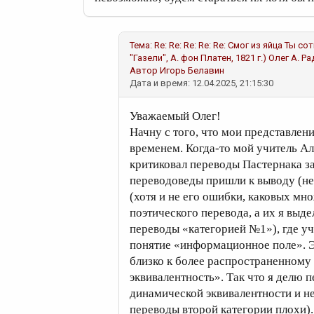
Тема:
Re: Re: Re: Re: Re: Смог из яйца Ты с
"Газели", А. фон Платен, 1821 г.)
Олег А. Р
Автор
Игорь Белавин
Дата и время: 12.04.2025, 21:15:30
Уважаемый Олег!
Начну с того, что мои представлен
временем. Когда-то мой учитель А
критиковал переводы Пастернака з
переводоведы пришли к выводу (не 
(хотя и не его ошибки, каковых мн
поэтического перевода, а их я выде
переводы «категорией №1»), где у
понятие «информационное поле». Э
близко к более распространенному
эквивалентность». Так что я делю
динамической эквивалентности и не
переводы второй категории плохи).