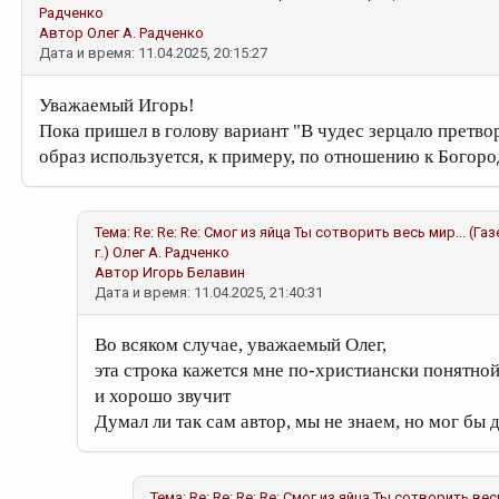
Радченко
Автор
Олег А. Радченко
Дата и время: 11.04.2025, 20:15:27
Уважаемый Игорь!
Пока пришел в голову вариант "В чудес зерцало претвор
образ используется, к примеру, по отношению к Богоро
Тема:
Re: Re: Re: Смог из яйца Ты сотворить весь мир... (Га
г.)
Олег А. Радченко
Автор
Игорь Белавин
Дата и время: 11.04.2025, 21:40:31
Во всяком случае, уважаемый Олег,
эта строка кажется мне по-христиански понятно
и хорошо звучит
Думал ли так сам автор, мы не знаем, но мог бы д
Тема:
Re: Re: Re: Re: Смог из яйца Ты сотворить вес