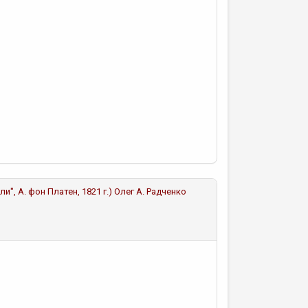
и", А. фон Платен, 1821 г.)
Олег А. Радченко