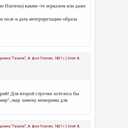
ию Платена) каким -то зеркалом или даже
е поле и дать интерпретацию образа
рника "Газели", А. фон Платен, 1821 г.)
Олег А.
рий! Для второй строчки хотелось бы
 мир", ищу замену монорима для
рника "Газели", А. фон Платен, 1821 г.)
Олег А.