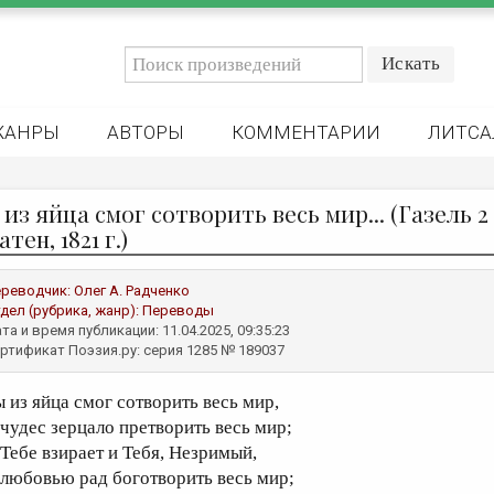
ЖАНРЫ
АВТОРЫ
КОММЕНТАРИИ
ЛИТСА
из яйца смог сотворить весь мир... (Газель 2 
тен, 1821 г.)
реводчик:
Олег А. Радченко
дел (рубрика, жанр):
Переводы
та и время публикации: 11.04.2025, 09:35:23
ртификат Поэзия.ру: серия 1285 № 189037
ы из яйца смог сотворить весь мир,
 чудес зерцало претворить весь мир;
 Тебе взирает и Тебя, Незримый,
 любовью рад боготворить весь мир;