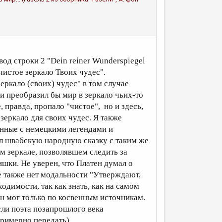
д строки 2 "Dein reiner Wunderspiegel
 чистое зеркало Твоих чудес".
еркало (своих) чудес" в том случае
ли преобразил бы мир в зеркало чьих-то
правда, пропало "чистое", но и здесь,
зеркало для своих чудес. Я также
анные с немецкими легендами и
ел швабскую народную сказку с таким же
м зеркале, позволявшем следить за
шки. Не уверен, что Платен думал о
е также нет модальности "Утверждают,
бходимости, так как знать, как на самом
н мог только по косвенным источникам.
сли поэта позапрошлого века
примерно передать)