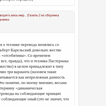
отворить весь мир... (Газель 2 из сборника
адченко
ия о технике перевода менялись со
льберт Карельский довольно жестко
а «отсебятины». Со временем
все, правда), что и техника Пастернака
ожество) в целом принадлежит к типу
ляю три варианта (назовем такие
читывается как непреложная данность
то понятие, по моему мнению, весьма
 термину «динамическая
 переводы на соблюдающие принцип
 соблюдающие оный (это не значит, что