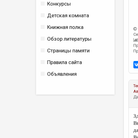
Конкурсы
Детская комната
Книжная полка
Се
Обзор литературы
Пр
Страницы памяти
Пр
Правила сайта
Объявления
Те
А
Да
З
В
д
В