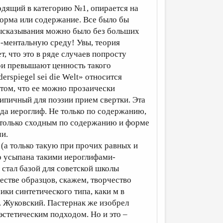
одящий в категорию №1, опирается на
форма или содержание. Все было бы
высказывания можно было без больших
о-ментальную среду! Увы, теория
 что это в ряде случаев попросту
ри превышают ценность такого
erspiegel sei die Welt» относится
 том, что ее можно прозаически
ипичный для поэзии прием свертки. Эта
ода иероглиф. Не только по содержанию,
 только сходным по содержанию и форме
и.
 (а только такую при прочих равных и
о усыпана такими иероглифами-
 стал базой для советской школы
честве образцов, скажем, творчество
ки синтетического типа, каки м в
. Жуковский. Пастернак же изобрел
-эстетическим подходом. Но и это –