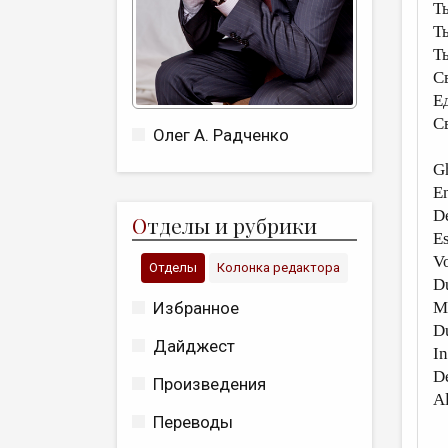
Т
Т
Т
С
Е
С
Олег А. Радченко
Gh
En
De
О
тделы и рубрики
Es
Vo
Отделы
Колонка редактора
Du
Избранное
Mi
Du
Дайджест
In
De
Произведения
Al
Переводы