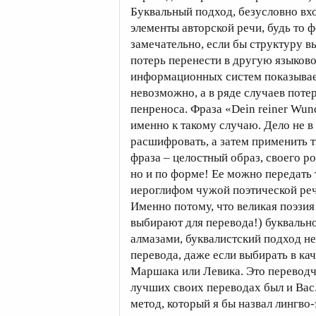
Буквальный подход, безусловно вх
элементы авторской речи, будь то 
замечательно, если бы структуру 
потерь перенести в другую языков
информационных систем показывает,
невозможно, а в ряде случаев поте
пенреноса. Фраза «Dein reiner Wund
именно к такому случаю. Дело не в
расшифровать, а затем применить т
фраза – целостный образ, своего р
но и по форме! Ее можно передать
иероглифом чужой поэтической реч
Именно потому, что великая поэзия
выбирают для перевода!) буквальн
алмазами, буквалистский подход не
перевода, даже если выбирать в ка
Маршака или Левика. Это переводчи
лучших своих переводах был и Вас
метод, который я бы назвал лингво