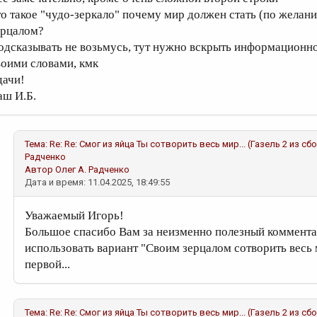
то такое "чудо-зеркало" почему мир должен стать (по желан
ерцалом?
одсказывать не возьмусь, тут нужно вскрыть информационно
воими словами, кмк
дачи!
аш И.Б.
Тема:
Re: Re: Смог из яйца Ты сотворить весь мир... (Газель 2 из сбо
Радченко
Автор
Олег А. Радченко
Дата и время: 11.04.2025, 18:49:55
Уважаемый Игорь!
Большое спасибо Вам за неизменно полезный коммента
использовать вариант "Своим зерцалом сотворить весь
первой...
Тема:
Re: Re: Смог из яйца Ты сотворить весь мир... (Газель 2 из сбо