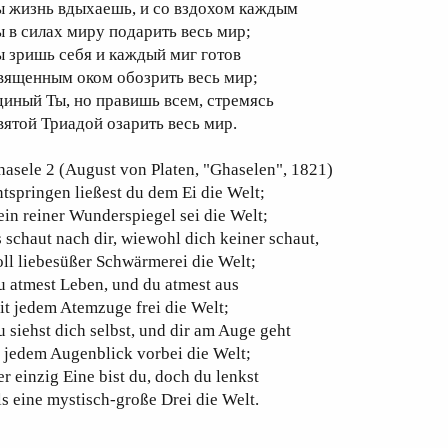
ы жизнь вдыхаешь, и со вздохом каждым
ы в силах миру подарить весь мир;
ы зришь себя и каждый миг готов
вященным оком обозрить весь мир;
диный Ты, но правишь всем, стремясь
вятой Триадой озарить весь мир.
asele 2 (August von Platen, "Ghaselen", 1821)
tspringen ließest du dem Ei die Welt;
in reiner Wunderspiegel sei die Welt;
 schaut nach dir, wiewohl dich keiner schaut,
ll liebesüßer Schwärmerei die Welt;
 atmest Leben, und du atmest aus
t jedem Atemzuge frei die Welt;
 siehst dich selbst, und dir am Auge geht
 jedem Augenblick vorbei die Welt;
r einzig Eine bist du, doch du lenkst
s eine mystisch-große Drei die Welt.