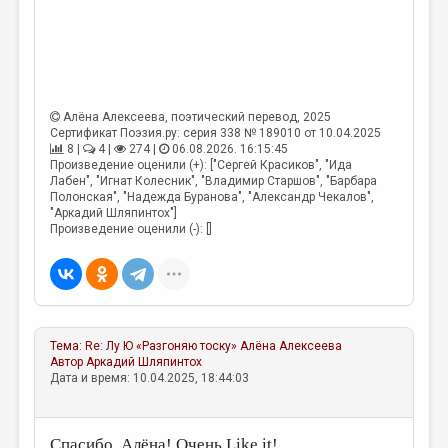
МАЛАЯ ПРОЗА
ЭССЕИСТИКА
ЛИТЕРАТУРОВЕДЕНИЕ
КУЛЬТУРОВЕДЕНИЕ
Алёна Алексеева
, поэтический перевод, 2025
Сертификат Поэзия.ру: серия 338 № 189010 от 10.04.2025
ПУБЛИЦИСТИКА
8 |
4 |
274 |
06.08.2026. 16:15:45
Произведение оценили (+): ["Сергей Красиков", "Ида
РЕЦЕНЗИРОВАНИЕ
Лабен", "Игнат Колесник", "Владимир Старшов", "Барбара
Полонская", "Надежда Буранова", "Александр Чекалов",
"Аркадий Шляпинтох"]
ЦИКЛЫ ПУБЛИКАЦИЙ
Произведение оценили (-): []
ТРЕДИАКОВСКИЙ
МЕДИА
ВКОНТАКТЕ
Тема:
Re: Лу Ю «Разгоняю тоску»
Алёна Алексеева
Автор
Аркадий Шляпинтох
Дата и время: 10.04.2025, 18:44:03
Спасибо, Алёна! Очень Like it!