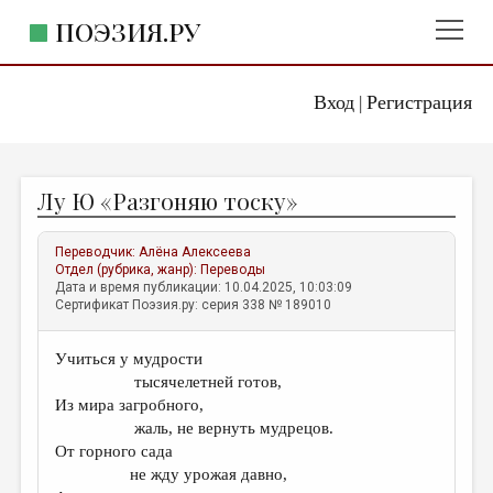
ПОЭЗИЯ.РУ
Вход
Регистрация
ГЛАВНОЕ МЕНЮ
|
ПОЭЗИЯ.РУ
ИЗДАТЕЛЬСТВО
Лу Ю «Разгоняю тоску»
ЖАНРЫ
АВТОРЫ
Переводчик:
Алёна Алексеева
Отдел (рубрика, жанр):
Переводы
КОММЕНТАРИИ
Дата и время публикации: 10.04.2025, 10:03:09
Сертификат Поэзия.ру: серия 338 № 189010
ЛИТСАЛОН
Учиться у мудрости
НОВОСТИ
тысячелетней готов,
ПРАВИЛА САЙТА
Из мира загробного,
жаль, не вернуть мудрецов.
От горного сада
ОТДЕЛЫ И РУБРИКИ
не жду урожая давно,
ИЗБРАННОЕ