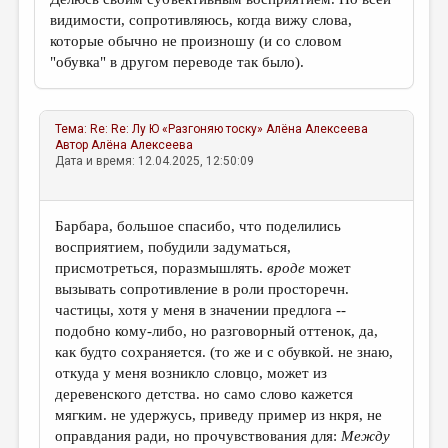
видимости, сопротивляюсь, когда вижу слова,
которые обычно не произношу (и со словом
"обувка" в другом переводе так было).
Тема:
Re: Re: Лу Ю «Разгоняю тоску»
Алёна Алексеева
Автор
Алёна Алексеева
Дата и время: 12.04.2025, 12:50:09
Барбара, большое спасибо, что поделились
восприятием, побудили задуматься,
присмотреться, поразмышлять.
вроде
может
вызывать сопротивление в роли просторечн.
частицы, хотя у меня в значении предлога --
подобно кому-либо, но разговорный оттенок, да,
как будто сохраняется. (то же и с обувкой. не знаю,
откуда у меня возникло словцо, может из
деревенского детства. но само слово кажется
мягким. не удержусь, приведу пример из нкря, не
оправдания ради, но прочувствования для:
Между