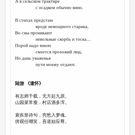
А в сельском трактире
с осадком обычно вино.
ДАЙДЖЕСТ
ПРОИЗВЕДЕНИЯ
В стихах предстаю
вроде немощного старика,
ПЕРЕВОДЫ
Во сны проникают
невольные скорбь и тоска…
КОНКУРСЫ
Порой надо мною
ДЕТСКАЯ КОМНАТА
смеется прохожий люд,
Но дань уваженья
КНИЖНАЯ ПОЛКА
пути моему отдают.
ОБЗОР ЛИТЕРАТУРЫ
СТРАНИЦЫ ПАМЯТИ
陆游 《遣怀》
ОБЪЯВЛЕНИЯ
有志师千载，无方起九原。
山园菜常瘦，村店酒多浑。
КОЛОНКА РЕДАКТОРА
衰疾形诗句，穷愁入梦魂。
РЕДКОЛЛЕГИЯ
傍观任嘲笑，吾道始应尊。
ОТ РЕДАКЦИИ