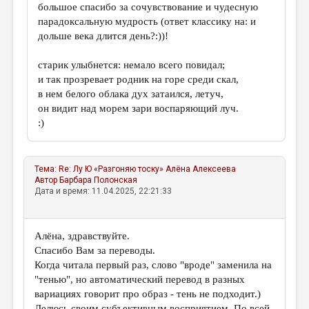
большое спасибо за сочувствование и чудесную
парадоксальную мудрость (ответ классику на: и
дольше века длится день?:))!
старик улыбнется: немало всего повидал;
и так прозревает родник на горе среди скал,
в нем белого облака дух затаился, летуч,
он видит над морем зари воспаряющий луч.
:)
Тема:
Re: Лу Ю «Разгоняю тоску»
Алёна Алексеева
Автор
Барбара Полонская
Дата и время: 11.04.2025, 22:21:33
Алёна, здравствуйте.
Спасибо Вам за переводы.
Когда читала первый раз, слово "вроде" заменила на
"тенью", но автоматический перевод в разных
вариациях говорит про образ - тень не подходит.)
Делюсь своим субъективным восприятием. По всей