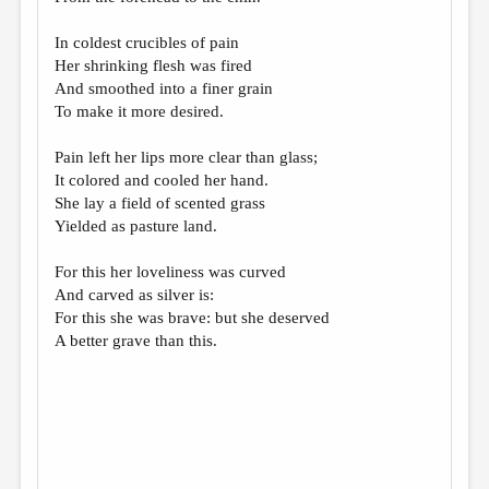
МАЛАЯ ПРОЗА
In coldest crucibles of pain
ЭССЕИСТИКА
Her shrinking flesh was fired
ЛИТЕРАТУРОВЕДЕНИЕ
And smoothed into a finer grain
To make it more desired.
КУЛЬТУРОВЕДЕНИЕ
Pain left her lips more clear than glass;
ПУБЛИЦИСТИКА
It colored and cooled her hand.
РЕЦЕНЗИРОВАНИЕ
She lay a field of scented grass
Yielded as pasture land.
ЦИКЛЫ ПУБЛИКАЦИЙ
For this her loveliness was curved
ТРЕДИАКОВСКИЙ
And carved as silver is:
МЕДИА
For this she was brave: but she deserved
A better grave than this.
ВКОНТАКТЕ