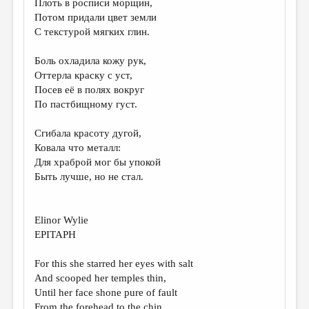
Плоть в росписи морщин,
Потом придали цвет земли
ДАЙДЖЕСТ
С текстурой мягких глин.
ПРОИЗВЕДЕНИЯ
Боль охладила кожу рук,
ПЕРЕВОДЫ
Оттерла краску с уст,
Посев её в полях вокруг
КОНКУРСЫ
По пастбищному густ.
ДЕТСКАЯ КОМНАТА
Сгибала красоту дугой,
КНИЖНАЯ ПОЛКА
Ковала что металл:
Для храброй мог бы упокой
ОБЗОР ЛИТЕРАТУРЫ
Быть лучше, но не стал.
СТРАНИЦЫ ПАМЯТИ
ОБЪЯВЛЕНИЯ
Elinor Wylie
EPITAPH
КОЛОНКА РЕДАКТОРА
For this she starred her eyes with salt
РЕДКОЛЛЕГИЯ
And scooped her temples thin,
ОТ РЕДАКЦИИ
Until her face shone pure of fault
From the forehead to the chin.