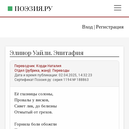
ПОЭЗИЯ.РУ
Вход
Регистрация
ГЛАВНОЕ МЕНЮ
|
ПОЭЗИЯ.РУ
ИЗДАТЕЛЬСТВО
Элинор Уайли. Эпитафия
ЖАНРЫ
АВТОРЫ
Переводчик:
Корди Наталия
Отдел (рубрика, жанр):
Переводы
КОММЕНТАРИИ
Дата и время публикации: 02.04.2025, 14:32:23
Сертификат Поэзия.ру: серия 1194 № 188863
ЛИТСАЛОН
Её глазницы солоны,
НОВОСТИ
Провалы у висков,
ПРАВИЛА САЙТА
Сияет лик, до белизны
Отмытый от грехов.
ОТДЕЛЫ И РУБРИКИ
Горнила боли обожгли
ИЗБРАННОЕ