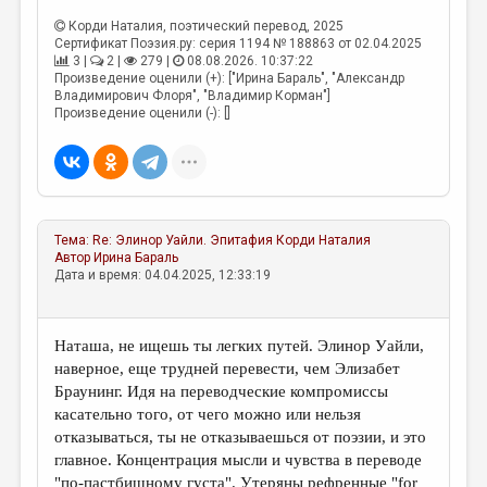
Корди Наталия
, поэтический перевод, 2025
Сертификат Поэзия.ру: серия 1194 № 188863 от 02.04.2025
3 |
2 |
279 |
08.08.2026. 10:37:22
Произведение оценили (+): ["Ирина Бараль", "Александр
Владимирович Флоря", "Владимир Корман"]
Произведение оценили (-): []
Тема:
Re: Элинор Уайли. Эпитафия
Корди Наталия
Автор
Ирина Бараль
Дата и время: 04.04.2025, 12:33:19
Наташа, не ищешь ты легких путей. Элинор Уайли,
наверное, еще трудней перевести, чем Элизабет
Браунинг. Идя на переводческие компромиссы
касательно того, от чего можно или нельзя
отказываться, ты не отказываешься от поэзии, и это
главное. Концентрация мысли и чувства в переводе
"по-пастбищному густа". Утеряны рефренные "for