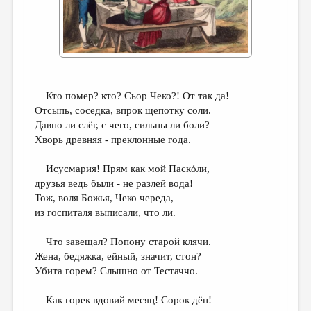
ДАЙДЖЕСТ
ПРОИЗВЕДЕНИЯ
ПЕРЕВОДЫ
КОНКУРСЫ
Кто помер? кто? Сьор Чеко?! От так да!
Отсыпь, соседка, впрок щепотку соли.
ДЕТСКАЯ КОМНАТА
Давно ли слёг, с чего, сильны ли боли?
Хворь древняя - преклонные года.
КНИЖНАЯ ПОЛКА
ОБЗОР ЛИТЕРАТУРЫ
Исусмария! Прям как мой Паскóли,
друзья ведь были - не разлей вода!
СТРАНИЦЫ ПАМЯТИ
Тож, воля Божья, Чеко череда,
из госпиталя выписали, что ли.
ОБЪЯВЛЕНИЯ
Что завещал? Попону старой клячи.
КОЛОНКА РЕДАКТОРА
Жена, бедяжка, ейный, значит, стон?
РЕДКОЛЛЕГИЯ
Убита горем? Слышно от Тестаччо.
ОТ РЕДАКЦИИ
Как горек вдовий месяц! Сорок дён!