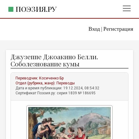
ПОЭЗИЯ.РУ
Вход
Регистрация
ГЛАВНОЕ МЕНЮ
|
ПОЭЗИЯ.РУ
ИЗДАТЕЛЬСТВО
Джузеппе Джоакино Белли.
ЖАНРЫ
Соболезнование кумы
АВТОРЫ
Переводчик:
Косиченко Бр
КОММЕНТАРИИ
Отдел (рубрика, жанр):
Переводы
Дата и время публикации: 19.12.2024, 08:54:32
ЛИТСАЛОН
Сертификат Поэзия.ру: серия 1839 № 186695
НОВОСТИ
ПРАВИЛА САЙТА
ОТДЕЛЫ И РУБРИКИ
ИЗБРАННОЕ