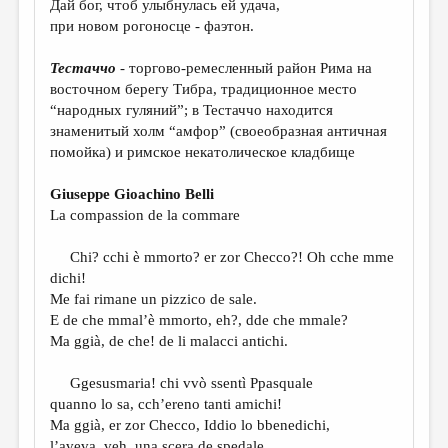
Дай бог, чтоб улыбнулась ей удача,
МАЛАЯ ПРОЗА
при новом рогоносце - фаэтон.
ЭССЕИСТИКА
Тестаччо
- торгово-ремесленный
район Рима на
ЛИТЕРАТУРОВЕДЕНИЕ
восточном берегу Тибра, традиционное место
“народных гуляний”; в Тестаччо находится
КУЛЬТУРОВЕДЕНИЕ
знаменитый холм “амфор” (своеобразная античная
ПУБЛИЦИСТИКА
помойка) и римское некатолическое кладбище
РЕЦЕНЗИРОВАНИЕ
Giuseppe Gioachino Belli
La compassion de la commare
ЦИКЛЫ ПУБЛИКАЦИЙ
ТРЕДИАКОВСКИЙ
Chi? cchi è mmorto? er zor Checco?! Oh cche mme
dichi!
МЕДИА
Me fai rimane un pizzico de sale.
E de che mmal’è mmorto, eh?, dde che mmale?
ВКОНТАКТЕ
Ma ggià, de che! de li malacci antichi.
Ggesusmaria! chi vvò ssentì Ppasquale
quanno lo sa, cch’ereno tanti amichi!
Ma ggià, er zor Checco, Iddio lo bbenedichi,
l’aveva, veh, una scera de spedale.