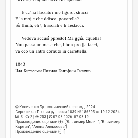
E cc’ha llassato? me figuro, stracci.
E la mojje che ddisce, poverella?
Sò ffiniti, eh?, li ssciali e li Testacci.
Vedova accusì ppresto! Ma ggià, cquella!
Nun passa un mese che, bbon pro jje facci,
va cco un antro cornuto in carrettella.
1843
Илл. Бартоломео Пинелли. Голгофа на Тестаччо
Косиченко Бр
, поэтический перевод, 2024
Сертификат Поэзия.ру: серия 1839 № 186695 от 19.12.2024
3 |
2 |
253 |
07.08.2026. 07:08:19
Произведение оценили (+): ["Владимир Мялин", "Владимир
Корман", "Алёна Алексеева"]
Произведение оценили (-): []