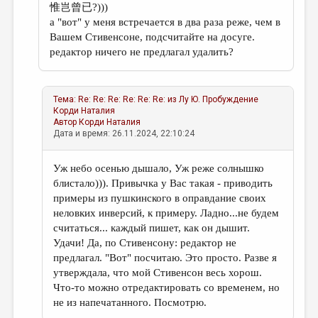
惟岂曾已?)))
а "вот" у меня встречается в два раза реже, чем в
Вашем Стивенсоне, подсчитайте на досуге.
редактор ничего не предлагал удалить?
Тема:
Re: Re: Re: Re: Re: Re: из Лу Ю. Пробуждение
Корди Наталия
Автор
Корди Наталия
Дата и время: 26.11.2024, 22:10:24
Уж небо осенью дышало, Уж реже солнышко
блистало))). Привычка у Вас такая - приводить
примеры из пушкинского в оправдание своих
неловких инверсий, к примеру. Ладно...не будем
считаться... каждый пишет, как он дышит.
Удачи! Да, по Стивенсону: редактор не
предлагал. "Вот" посчитаю. Это просто. Разве я
утверждала, что мой Стивенсон весь хорош.
Что-то можно отредактировать со временем, но
не из напечатанного. Посмотрю.