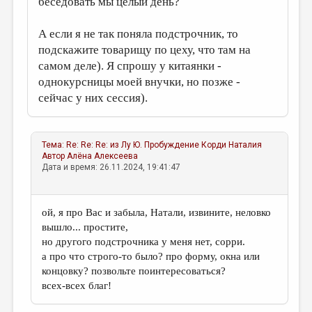
беседовать мы целый день?
А если я не так поняла подстрочник, то
подскажите товарищу по цеху, что там на
самом деле). Я спрошу у китаянки -
однокурсницы моей внучки, но позже -
сейчас у них сессия).
Тема:
Re: Re: Re: из Лу Ю. Пробуждение
Корди Наталия
Автор
Алёна Алексеева
Дата и время: 26.11.2024, 19:41:47
ой, я про Вас и забыла, Натали, извините, неловко
вышло... простите,
но другого подстрочника у меня нет, сорри.
а про что строго-то было? про форму, окна или
концовку? позвольте поинтересоваться?
всех-всех благ!