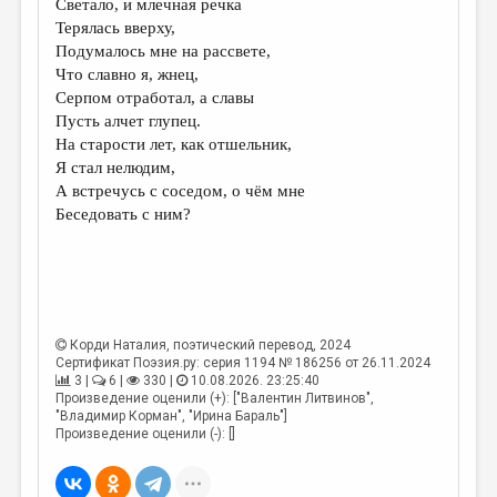
Светало, и млечная речка
Терялась вверху,
ДАЙДЖЕСТ
Подумалось мне на рассвете,
ПРОИЗВЕДЕНИЯ
Что славно я, жнец,
Серпом отработал, а славы
ПЕРЕВОДЫ
Пусть алчет глупец.
На старости лет, как отшельник,
КОНКУРСЫ
Я стал нелюдим,
ДЕТСКАЯ КОМНАТА
А встречусь с соседом, о чём мне
Беседовать с ним?
КНИЖНАЯ ПОЛКА
ОБЗОР ЛИТЕРАТУРЫ
СТРАНИЦЫ ПАМЯТИ
ОБЪЯВЛЕНИЯ
Корди Наталия
, поэтический перевод, 2024
Сертификат Поэзия.ру: серия 1194 № 186256 от 26.11.2024
3 |
6 |
330 |
10.08.2026. 23:25:40
КОЛОНКА РЕДАКТОРА
Произведение оценили (+): ["Валентин Литвинов",
"Владимир Корман", "Ирина Бараль"]
РЕДКОЛЛЕГИЯ
Произведение оценили (-): []
ОТ РЕДАКЦИИ