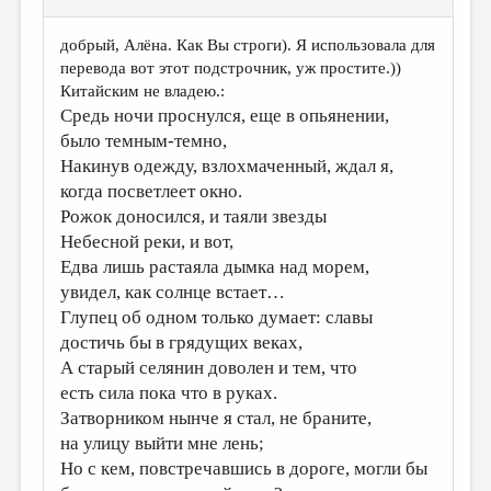
добрый, Алёна. Как Вы строги). Я использовала для
перевода вот этот подстрочник, уж простите.))
Китайским не владею.:
Средь ночи проснулся, еще в опьянении,
было темным-темно,
Накинув одежду, взлохмаченный, ждал я,
когда посветлеет окно.
Рожок доносился, и таяли звезды
Небесной реки, и вот,
Едва лишь растаяла дымка над морем,
увидел, как солнце встает…
Глупец об одном только думает: славы
достичь бы в грядущих веках,
А старый селянин доволен и тем, что
есть сила пока что в руках.
Затворником нынче я стал, не браните,
на улицу выйти мне лень;
Но с кем, повстречавшись в дороге, могли бы