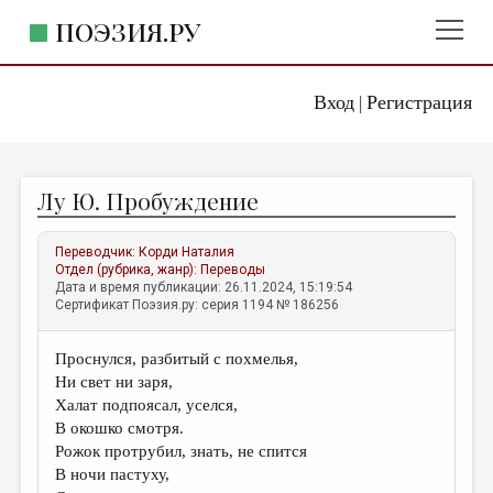
ПОЭЗИЯ.РУ
Вход
Регистрация
ГЛАВНОЕ МЕНЮ
|
ПОЭЗИЯ.РУ
ИЗДАТЕЛЬСТВО
Лу Ю. Пробуждение
ЖАНРЫ
АВТОРЫ
Переводчик:
Корди Наталия
Отдел (рубрика, жанр):
Переводы
КОММЕНТАРИИ
Дата и время публикации: 26.11.2024, 15:19:54
Сертификат Поэзия.ру: серия 1194 № 186256
ЛИТСАЛОН
Проснулся, разбитый с похмелья,
НОВОСТИ
Ни свет ни заря,
ПРАВИЛА САЙТА
Халат подпоясал, уселся,
В окошко смотря.
Рожок протрубил, знать, не спится
ОТДЕЛЫ И РУБРИКИ
В ночи пастуху,
ИЗБРАННОЕ