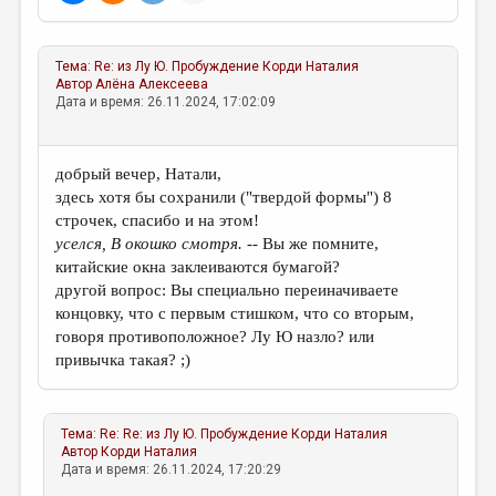
МАЛАЯ ПРОЗА
ЭССЕИСТИКА
Тема:
Re: из Лу Ю. Пробуждение
Корди Наталия
ЛИТЕРАТУРОВЕДЕНИЕ
Автор
Алёна Алексеева
Дата и время: 26.11.2024, 17:02:09
КУЛЬТУРОВЕДЕНИЕ
ПУБЛИЦИСТИКА
добрый вечер, Натали,
здесь хотя бы сохранили ("твердой формы") 8
РЕЦЕНЗИРОВАНИЕ
строчек, спасибо и на этом!
ЦИКЛЫ ПУБЛИКАЦИЙ
уселся, В окошко смотря. --
Вы же помните,
китайские окна заклеиваются бумагой?
ТРЕДИАКОВСКИЙ
другой вопрос: Вы специально переиначиваете
концовку, что с первым стишком, что со вторым,
МЕДИА
говоря противоположное? Лу Ю назло? или
ВКОНТАКТЕ
привычка такая? ;)
Тема:
Re: Re: из Лу Ю. Пробуждение
Корди Наталия
Автор
Корди Наталия
Дата и время: 26.11.2024, 17:20:29