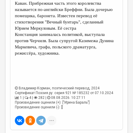
Каван. Прибрежная часть этого королевства
называется по-английски Бреффни. Была дочерью
помещика, баронета. Известен перевод её
стихотворения "Вечный бунтарь", сделанный
Юрием Меркуловым. Её сестра
Констанция занималась политикой, выступала
против Черчиля. Была супругой Казимежа Дунина
Маркевича, графа, польского драматурга,
режиссёра, художника.
Владимир Корман
, поэтический перевод, 2024
Сертификат Поэзия.ру: серия 921 № 185232 от 07.10.2024
1 |
4 |
282 |
08.08.2026. 10:27:11
Произведение оценили (+): ["Ирина Бараль"]
Произведение оценили (-): []