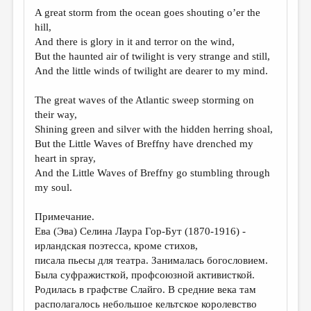
МАЛАЯ ПРОЗА
A great storm from the ocean goes shouting o’er the
hill,
ЭССЕИСТИКА
And there is glory in it and terror on the wind,
ЛИТЕРАТУРОВЕДЕНИЕ
But the haunted air of twilight is very strange and still,
And the little winds of twilight are dearer to my mind.
КУЛЬТУРОВЕДЕНИЕ
The great waves of the Atlantic sweep storming on
ПУБЛИЦИСТИКА
their way,
РЕЦЕНЗИРОВАНИЕ
Shining green and silver with the hidden herring shoal,
But the Little Waves of Breffny have drenched my
ЦИКЛЫ ПУБЛИКАЦИЙ
heart in spray,
And the Little Waves of Breffny go stumbling through
ТРЕДИАКОВСКИЙ
my soul.
МЕДИА
Примечание.
ВКОНТАКТЕ
Ева (Эва) Селина Лаура Гор-Бут (1870-1916) -
ирландская поэтесса, кроме стихов,
писала пьесы для театра. Занималась богословием.
Была суфражисткой, профсоюзной активисткой.
Родилась в графстве Слайго. В средние века там
располагалось небольшое кельтское королевство