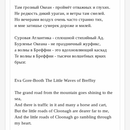
Там грозный Океан - проймёт отважных и глухих.
ДАЙДЖЕСТ
Не редкость дикий ураган, и ветры там смелей.
ПРОИЗВЕДЕНИЯ
Но вечерами воздух очень часто странно тих,
и мне затишье сумерек дороже и милей.
ПЕРЕВОДЫ
Суровая Атлантика - сплошной стихийный Ад.
КОНКУРСЫ
Бурленье Океана - не праздничный журфикс,
ДЕТСКАЯ КОМНАТА
а волны в Бреффни - это вдохновляющий каскад
Те волны в Бреффни - тысячи волшебных ярких
КНИЖНАЯ ПОЛКА
брызг.
ОБЗОР ЛИТЕРАТУРЫ
СТРАНИЦЫ ПАМЯТИ
Eva Gore-Booth The Little Waves of Breffny
ОБЪЯВЛЕНИЯ
The grand road from the mountain goes shining to the
sea,
КОЛОНКА РЕДАКТОРА
And there is traffic in it and many a horse and cart,
But the little roads of Cloonagh are dearer far to me,
РЕДКОЛЛЕГИЯ
And the little roads of Cloonagh go rambling through
ОТ РЕДАКЦИИ
my heart.