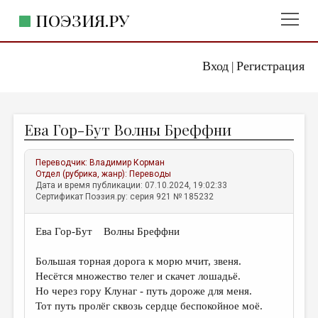
ПОЭЗИЯ.РУ
Вход
Регистрация
ГЛАВНОЕ МЕНЮ
|
ПОЭЗИЯ.РУ
ИЗДАТЕЛЬСТВО
Ева Гор-Бут Волны Бреффни
ЖАНРЫ
АВТОРЫ
Переводчик:
Владимир Корман
Отдел (рубрика, жанр):
Переводы
КОММЕНТАРИИ
Дата и время публикации: 07.10.2024, 19:02:33
Сертификат Поэзия.ру: серия 921 № 185232
ЛИТСАЛОН
Eва Гор-Бут Волны Бреффни
НОВОСТИ
ПРАВИЛА САЙТА
Большая торная дорога к морю мчит, звеня.
Несётся множество телег и скачет лошадьё.
Но через гору Клунаг - путь дороже для меня.
ОТДЕЛЫ И РУБРИКИ
Тот путь пролёг сквозь сердце беспокойное моё.
ИЗБРАННОЕ