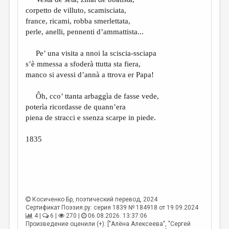
МАЛАЯ ПРОЗА
corpetto de villuto, scamisciata,
ЭССЕИСТИКА
france, ricami, robba smerlettata,
perle, anelli, pennenti d’ammattista...
ЛИТЕРАТУРОВЕДЕНИЕ
Pe’ una visita a nnoi la sciscia-ssciapa
КУЛЬТУРОВЕДЕНИЕ
s’è mmessa a sfoderà ttutta sta fiera,
ПУБЛИЦИСТИКА
manco si avessi d’annà a ttrova er Papa!
РЕЦЕНЗИРОВАНИЕ
Ôh, cco’ ttanta arbaggìa de fasse vede,
poterìa ricordasse de quann’era
ЦИКЛЫ ПУБЛИКАЦИЙ
piena de stracci e ssenza scarpe in piede.
ТРЕДИАКОВСКИЙ
1835
МЕДИА
ВКОНТАКТЕ
Косиченко Бр
, поэтический перевод, 2024
Сертификат Поэзия.ру: серия 1839 № 184918 от 19.09.2024
4 |
6 |
270 |
06.08.2026. 13:37:06
Произведение оценили (+): ["Алёна Алексеева", "Сергей