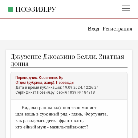
ПОЭЗИЯ.РУ
Вход
Регистрация
ГЛАВНОЕ МЕНЮ
|
ПОЭЗИЯ.РУ
ИЗДАТЕЛЬСТВО
Джузеппе Джоакино Белли. Знатная
ЖАНРЫ
донна
АВТОРЫ
Переводчик:
Косиченко Бр
КОММЕНТАРИИ
Отдел (рубрика, жанр):
Переводы
Дата и время публикации: 19.09.2024, 12:26:24
ЛИТСАЛОН
Сертификат Поэзия.ру: серия 1839 № 184918
НОВОСТИ
Видала гран-парад? под звон монист
ПРАВИЛА САЙТА
шла вошь в суконный ряд - глянь, Фортуната,
как разоделась девка франтовато,
ОТДЕЛЫ И РУБРИКИ
кто ейный муж - мазила-пейзажист?
ИЗБРАННОЕ