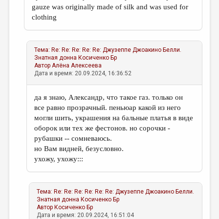
gauze was originally made of silk and was used for
clothing
Тема:
Re: Re: Re: Re: Re: Джузеппе Джоакино Белли.
Знатная донна
Косиченко Бр
Автор
Алёна Алексеева
Дата и время: 20.09.2024, 16:36:52
да я знаю, Александр, что такое газ. только он
все равно прозрачный. пеньюар какой из него
могли шить, украшения на бальные платья в виде
оборок или тех же фестонов. но сорочки -
рубашки -- сомневаюсь.
но Вам видней, безусловно.
ухожу, ухожу:::
Тема:
Re: Re: Re: Re: Re: Re: Джузеппе Джоакино Белли.
Знатная донна
Косиченко Бр
Автор
Косиченко Бр
Дата и время: 20.09.2024, 16:51:04