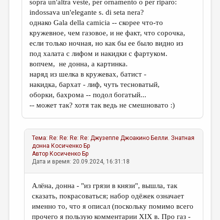
sopra un'altra veste, per ornamento o per riparo:
indossava un'elegante s. di seta nera?
однако Gala della camicia -- скорее что-то
кружевное, чем газовое, и не факт, что сорочка,
если только ночная, но как бы ее было видно из
под халата с лифом и накидки с фартуком.
вопчем, не донна, а картинка.
наряд из шелка в кружевах, батист -
накидка, бархат - лиф, чуть тесноватый,
оборки, бахрома -- подол богатый...
-- может так? хотя так ведь не смешновато :)
Тема:
Re: Re: Re: Re: Джузеппе Джоакино Белли. Знатная
донна
Косиченко Бр
Автор
Косиченко Бр
Дата и время: 20.09.2024, 16:31:18
Алёна, донна - "из грязи в князи", вышла, так
сказать, покрасоваться; набор одёжек означает
именно то, что я описал (поскольку помимо всего
прочего я пользую комментарии XIX в. Про газ -