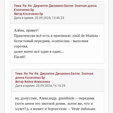
Тема:
Re: Re: Джузеппе Джоакино Белли. Знатная донна
Косиченко Бр
Автор
Косиченко Бр
Дата и время: 20.09.2024, 13:45:23
Алёна, привет!
Практически всё есть в оригинале: zinàl de bbatista -
батистовый передник, scamisciata - выхолная
сорочка,
далее вапче всё один в один...
Пасиб!
Тема:
Re: Re: Re: Джузеппе Джоакино Белли. Знатная
донна
Косиченко Бр
Автор
Алёна Алексеева
Дата и время: 20.09.2024, 16:16:29
ну, допустим, Александр, grembiule -- передник
(хотя зачем это знатной донне, затем же, что и
халат?;), а может и Sopravveste -- Veste indossata