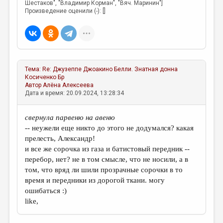
Шестаков", "Владимир Корман", "Вяч. Маринин"]
Произведение оценили (-): []
Тема:
Re: Джузеппе Джоакино Белли. Знатная донна
Косиченко Бр
Автор
Алёна Алексеева
Дата и время: 20.09.2024, 13:28:34
свернула парвеню на авеню
-- неужели еще никто до этого не додумался? какая
прелесть, Александр!
и все же сорочка из газа и батистовый передник --
перебор, нет? не в том смысле, что не носили, а в
том, что вряд ли шили прозрачные сорочки в то
время и передники из дорогой ткани. могу
ошибаться :)
like,