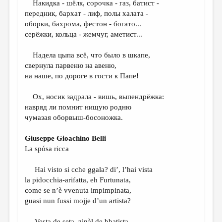
Накидка - шёлк, сорочка - газ, батист -
передник, бархат - лиф, полы халата -
ДАЙДЖЕСТ
оборки, бахрома, фестон - богато...
ПРОИЗВЕДЕНИЯ
серёжки, кольца - жемчуг, аметист...
ПЕРЕВОДЫ
Надела цыпа всё, что было в шкапе,
свернула парвеню на авеню,
КОНКУРСЫ
на наше, по дороге в гости к Папе!
ДЕТСКАЯ КОМНАТА
Ох, носик задрала - вишь, выпендрёжка:
КНИЖНАЯ ПОЛКА
навряд ли помнит нищую родню
чумазая оборвыш-босоножка.
ОБЗОР ЛИТЕРАТУРЫ
СТРАНИЦЫ ПАМЯТИ
Giuseppe Gioachino Belli
La spósa ricca
ОБЪЯВЛЕНИЯ
Hai visto si cche ggala? di’, l’hai vista
КОЛОНКА РЕДАКТОРА
la pidocchia-arifatta, eh Furtunata,
РЕДКОЛЛЕГИЯ
come se n’è vvenuta impimpinata,
guasi nun fussi mojje d’un artista?
ОТ РЕДАКЦИИ
Vesta de seta, zinàl de bbatista,