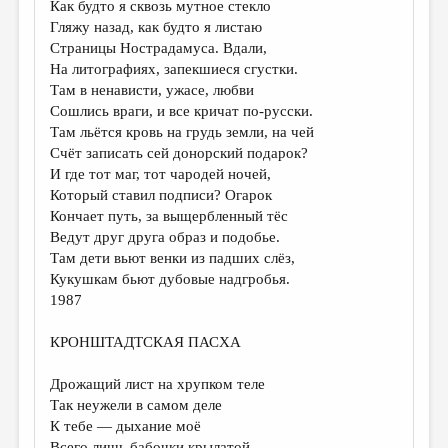
Как будто я сквозь мутное стекло
Гляжу назад, как будто я листаю
ДАЙДЖЕСТ
Страницы Нострадамуса. Вдали,
ПРОИЗВЕДЕНИЯ
На литографиях, запекшиеся сгустки.
Там в ненависти, ужасе, любви
ПЕРЕВОДЫ
Сошлись враги, и все кричат по-русски.
Там льётся кровь на грудь земли, на чей
КОНКУРСЫ
Счёт записать сей донорский подарок?
ДЕТСКАЯ КОМНАТА
И где тот маг, тот чародей ночей,
Который ставил подписи? Огарок
КНИЖНАЯ ПОЛКА
Кончает путь, за выщербленный тёс
Ведут друг друга образ и подобье.
ОБЗОР ЛИТЕРАТУРЫ
Там дети вьют венки из падших слёз,
СТРАНИЦЫ ПАМЯТИ
Кукушкам бьют дубовые надгробья.
1987
ОБЪЯВЛЕНИЯ
КРОНШТАДТСКАЯ ПАСХА
КОЛОНКА РЕДАКТОРА
РЕДКОЛЛЕГИЯ
Дрожащий лист на хрупком теле
Так неужели в самом деле
ОТ РЕДАКЦИИ
К тебе — дыхание моё
Всего лишь бабочки крылатой