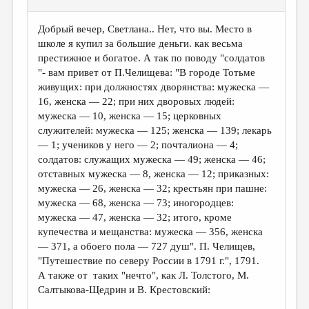
Добрый вечер, Светлана.. Нет, что вы. Место в
школе я купил за большие деньги. как весьма
престижное и богатое. А так по поводу "солдатов
"- вам привет от П.Челищева: "В городе Тотьме
живущих: при должностях дворянства: мужеска —
16, женска — 22; при них дворовых людей:
мужеска — 10, женска — 15; церковных
служителей: мужеска — 125; женска — 139; лекарь
— 1; учеников у него — 2; почталиона — 4;
солдатов: служащих мужеска — 49; женска — 46;
отставных мужеска — 8, женска — 12; приказных:
мужеска — 26, женска — 32; крестьян при пашне:
мужеска — 68, женска — 73; иногородцев:
мужеска — 47, женска — 32; итого, кроме
купечества и мещанства: мужеска — 356, женска
— 371, а обоего пола — 727 душ". П. Челищев,
"Путешествие по северу России в 1791 г.", 1791.
А также от таких "нечто", как Л. Толстого, М.
Салтыкова-Щедрин и В. Крестовский: