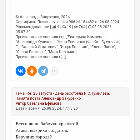
Александр Закуренко
, 2024
Сертификат Поэзия.ру: серия 906 № 184482 от 26.08.2024
Рекомендованное |
9 |
19 |
764 |
08.08.2026.
05:07:30
Произведение оценили (+): ["Екатерина Камаева",
"Александр Куликов ", "Нина Есипенко (Флейта Бутугычаг)
°", "Валерий Игнатович", "Игорь Белавин", "Елена Ланге",
"Слава Баширов", "Марк Шехтман"]
Произведение оценили (-): []
Тема:
Re: 26 августа - день расстрела Н.С. Гумилева.
Памяти поэта
Александр Закуренко
Автор
Светлана Ефимова
Дата и время: 26.08.2024, 17:15:20
Всего лишь бабочки крылатой
Атака, выкрики солдатов,
Берущих города?