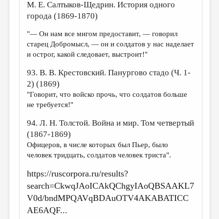
М. Е. Салтыков-Щедрин. История одного
города (1869-1870)
"— Он нам все мигом предоставит, — говорил
старец Добромысл, — он и солдатов у нас наделает
и острог, какой следовает, выстроит!"
93. В. В. Крестовский. Панургово стадо (Ч. 1-
2) (1869)
"Говорит, что войско прочь, что солдатов больше
не требуется!"
94. Л. Н. Толстой. Война и мир. Том четвертый
(1867-1869)
Офицеров, в числе которых был Пьер, было
человек тридцать, солдатов человек триста".
https://ruscorpora.ru/results?
search=CkwqJAoICAkQChgyIAoQBSAAKL7
V0d/bndMPQAVqBDAuOTV4AKABATICC
AE6AQF...