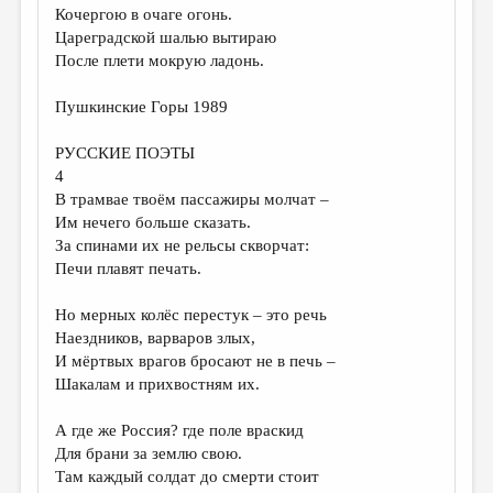
Кочергою в очаге огонь.
Цареградской шалью вытираю
После плети мокрую ладонь.
Пушкинские Горы 1989
РУССКИЕ ПОЭТЫ
4
В трамвае твоём пассажиры молчат –
Им нечего больше сказать.
За спинами их не рельсы скворчат:
Печи плавят печать.
Но мерных колёс перестук – это речь
Наездников, варваров злых,
И мёртвых врагов бросают не в печь –
Шакалам и прихвостням их.
А где же Россия? где поле враскид
Для брани за землю свою.
Там каждый солдат до смерти стоит