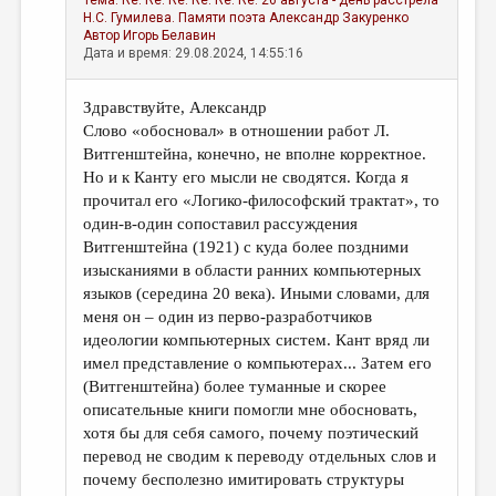
Тема:
Re: Re: Re: Re: Re: Re: 26 августа - день расстрела
Н.С. Гумилева. Памяти поэта
Александр Закуренко
Автор
Игорь Белавин
Дата и время: 29.08.2024, 14:55:16
Здравствуйте, Александр
Слово «обосновал» в отношении работ Л.
Витгенштейна, конечно, не вполне корректное.
Но и к Канту его мысли не сводятся. Когда я
прочитал его «Логико-философский трактат», то
один-в-один сопоставил рассуждения
Витгенштейна (1921) с куда более поздними
изысканиями в области ранних компьютерных
языков (середина 20 века). Иными словами, для
меня он – один из перво-разработчиков
идеологии компьютерных систем. Кант вряд ли
имел представление о компьютерах... Затем его
(Витгенштейна) более туманные и скорее
описательные книги помогли мне обосновать,
хотя бы для себя самого, почему поэтический
перевод не сводим к переводу отдельных слов и
почему бесполезно имитировать структуры