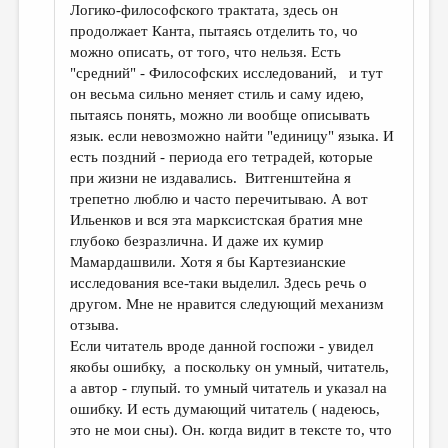
Логико-философского трактата, здесь он
продолжает Канта, пытаясь отделить то, чо
можно описать, от того, что нельзя. Есть
"средний" - Философских исследований, и тут
он весьма сильно меняет стиль и саму идею,
пытаясь понять, можно ли вообще описывать
язык. если невозможно найти "единицу" языка. И
есть поздний - периода его тетрадей, которые
при жизни не издавались. Витгенштейна я
трепетно люблю и часто перечитываю. А вот
Ильенков и вся эта марксистская братия мне
глубоко безразлична. И даже их кумир
Мамардашвили. Хотя я бы Картезианские
исследования все-таки выделил. Здесь речь о
другом. Мне не нравится следующий механизм
отзыва.
Если читатель вроде данной госпожи - увидел
якобы ошибку, а поскольку он умный, читатель,
а автор - глупый. то умный читатель и указал на
ошибку. И есть думающий читатель ( надеюсь,
это не мои сны). Он. когда видит в тексте то, что