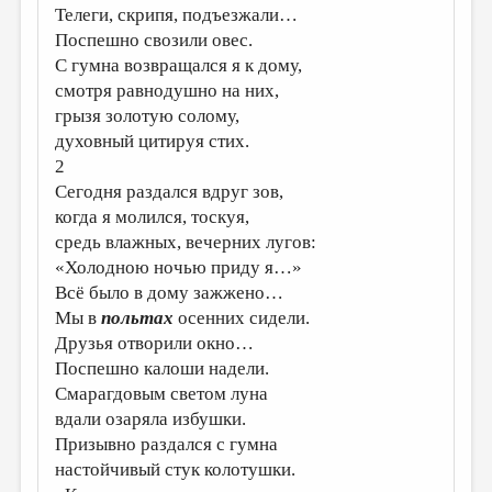
Телеги, скрипя, подъезжали…
Поспешно свозили овес.
С гумна возвращался я к дому,
смотря равнодушно на них,
грызя золотую солому,
духовный цитируя стих.
2
Сегодня раздался вдруг зов,
когда я молился, тоскуя,
средь влажных, вечерних лугов:
«Холодною ночью приду я…»
Всё было в дому зажжено…
Мы в
польтах
осенних сидели.
Друзья отворили окно…
Поспешно калоши надели.
Смарагдовым светом луна
вдали озаряла избушки.
Призывно раздался с гумна
настойчивый стук колотушки.