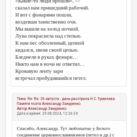
«Какие-то люди прошли», —
сказал нам пришедший рабочий.
И вот с фонарями пошли,
воздевши таинственно очи.
Мы вышли на холод ночной.
Луна покраснела над степью.
К нам пес обозленный, цепной
кидался, звеня своей цепью.
Бледнели в руках фонари…
Никто нам в ночи не ответил…
Кровавую ленту зари
встречал пробудившийся петел.
Тема:
Re: Re: 26 августа - день расстрела Н.С. Гумилева.
Памяти поэта
Александр Закуренко
Автор
Александр Закуренко
Дата и время: 29.08.2024, 12:26:24
Спасибо, Александр. Тут любопытно у Белого
соединение церковнославянизмов (петел и др.) с