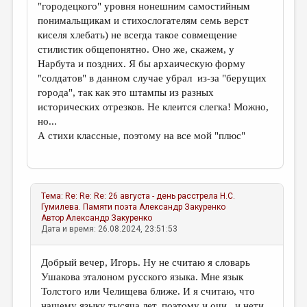
"городецкого" уровня нонешним самостийным
понимальщикам и стихослогателям семь верст
киселя хлебать) не всегда такое совмещение
стилистик общепонятно. Оно же, скажем, у
Нарбута и поздних. Я бы архаическую форму
"солдатов" в данном случае убрал из-за "берущих
города", так как это штампы из разных
исторических отрезков. Не клеится слегка! Можно,
но...
А стихи классные, поэтому на все мой "плюс"
Тема:
Re: Re: Re: 26 августа - день расстрела Н.С.
Гумилева. Памяти поэта
Александр Закуренко
Автор
Александр Закуренко
Дата и время: 26.08.2024, 23:51:53
Добрый вечер, Игорь. Ну не считаю я словарь
Ушакова эталоном русского языка. Мне язык
Толстого или Челищева ближе. И я считаю, что
нашему языку тысяча лет, поэтому и очи, и нети,