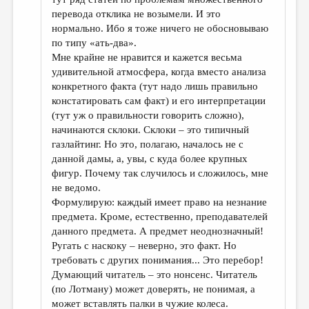
перевода отклика не возымели. И это
нормально. Ибо я тоже ничего не обосновываю
по типу «ать-два».
Мне крайне не нравится и кажется весьма
удивительной атмосфера, когда вместо анализа
конкретного факта (тут надо лишь правильно
констатировать сам факт) и его интерпретации
(тут уж о правильности говорить сложно),
начинаются склоки. Склоки – это типичный
газлайтинг. Но это, полагаю, началось не с
данной дамы, а, увы, с куда более крупных
фигур. Почему так случилось и сложилось, мне
не ведомо.
Формулирую: каждый имеет право на незнание
предмета. Кроме, естественно, преподавателей
данного предмета. А предмет неоднозначный!
Ругать с наскоку – неверно, это факт. Но
требовать с других понимания... Это перебор!
Думающий читатель – это нонсенс. Читатель
(по Лотману) может доверять, не понимая, а
может вставлять палки в чужие колеса.