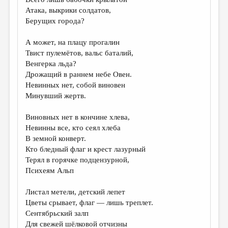
МАЛАЯ ПРОЗА
Атака, выкрики солдатов,
ЭССЕИСТИКА
Берущих города?
ЛИТЕРАТУРОВЕДЕНИЕ
А может, на плацу прогалин
Твист пулемётов, вальс баталий,
КУЛЬТУРОВЕДЕНИЕ
Венгерка льда?
ПУБЛИЦИСТИКА
Дрожащий в раннем небе Овен.
Невинных нет, собой виновен
РЕЦЕНЗИРОВАНИЕ
Минувший жертв.
ЦИКЛЫ ПУБЛИКАЦИЙ
Виновных нет в кончине хлева,
ТРЕДИАКОВСКИЙ
Невинны все, кто сеял хлеба
В земной конверт.
МЕДИА
Кто бледный флаг и крест лазурный
Терял в горячке подцензурной,
ВКОНТАКТЕ
Психеям Альп
Листал метели, детский лепет
Цветы срывает, флаг — лишь треплет.
Сентябрьский залп
Для свежей шёлковой отчизны