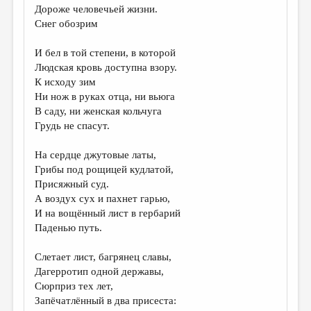
Дороже человечьей жизни.
Снег обозрим
И бел в той степени, в которой
Людская кровь доступна взору.
К исходу зим
Ни нож в руках отца, ни вьюга
В саду, ни женская кольчуга
Грудь не спасут.
На сердце джутовые латы,
Грибы под рощицей кудлатой,
Присяжный суд.
А воздух сух и пахнет гарью,
И на вощённый лист в гербарий
Паденью путь.
Слетает лист, багрянец славы,
Дагерротип одной державы,
Сюрприз тех лет,
Запёчатлённый в два присеста: