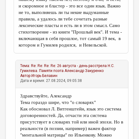
и скоромное и бластер - это все один язык. Важно
не то, выполняешь ли ты некие выдуманные
правила, а удалось ли тебе сочетать разные
лексические пласты и есть ли в этом смысл. Само
стихотворение - из книги "Прошлый век". И тема -
включающая в себя прошлое, тот самый 19 век, в
котором и Гумилев родился, и Невельской.
Тема:
Re: Re: Re: Re: 26 августа - день расстрела Н.С.
Гумилева. Памяти поэта
Александр Закуренко
Автор
Игорь Белавин
Дата и время: 27.08.2024, 09:05:38
Здравствуйте, Александр
Тема гораздо шире, что "о словарях"
Как обосновал Л. Витгенштейн, язык это система
договоренностей. Да, отчасти эта система
присутствует в словарях той или иной эпохи. Но в
реальности (в поэзии, например) важен фактор
"ментальной матрицы" по Ильенкову. Можно