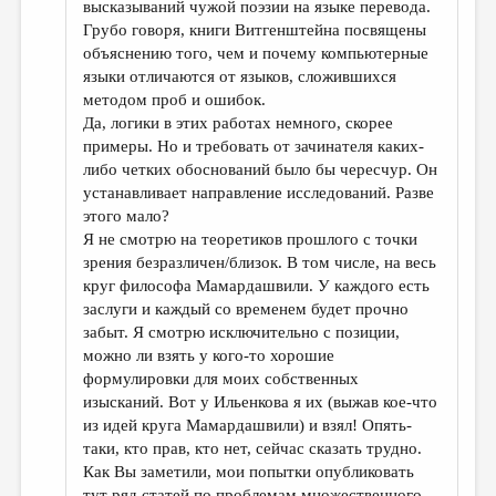
высказываний чужой поэзии на языке перевода.
Грубо говоря, книги Витгенштейна посвящены
объяснению того, чем и почему компьютерные
языки отличаются от языков, сложившихся
методом проб и ошибок.
Да, логики в этих работах немного, скорее
примеры. Но и требовать от зачинателя каких-
либо четких обоснований было бы чересчур. Он
устанавливает направление исследований. Разве
этого мало?
Я не смотрю на теоретиков прошлого с точки
зрения безразличен/близок. В том числе, на весь
круг философа Мамардашвили. У каждого есть
заслуги и каждый со временем будет прочно
забыт. Я смотрю исключительно с позиции,
можно ли взять у кого-то хорошие
формулировки для моих собственных
изысканий. Вот у Ильенкова я их (выжав кое-что
из идей круга Мамардашвили) и взял! Опять-
таки, кто прав, кто нет, сейчас сказать трудно.
Как Вы заметили, мои попытки опубликовать
тут ряд статей по проблемам множественного