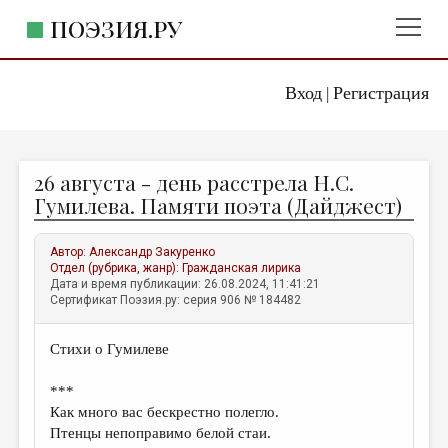
ПОЭЗИЯ.РУ
Вход
Регистрация
ГЛАВНОЕ МЕНЮ
|
ПОЭЗИЯ.РУ
ИЗДАТЕЛЬСТВО
26 августа - день расстрела Н.С.
ЖАНРЫ
Гумилева. Памяти поэта (Дайджест)
АВТОРЫ
Автор:
Александр Закуренко
КОММЕНТАРИИ
Отдел (рубрика, жанр):
Гражданская лирика
Дата и время публикации: 26.08.2024, 11:41:21
ЛИТСАЛОН
Сертификат Поэзия.ру: серия 906 № 184482
НОВОСТИ
Стихи о Гумилеве
ПРАВИЛА САЙТА
***
ОТДЕЛЫ И РУБРИКИ
Как много вас бескрестно полегло.
Птенцы непоправимо белой стаи.
ИЗБРАННОЕ