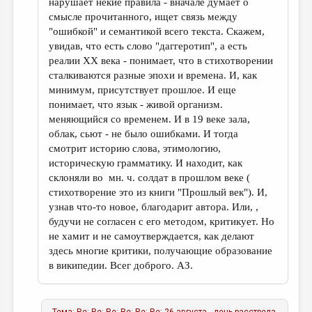
нарушает некие правила - вначале думает о
смысле прочитанного, ищет связь между
"ошибкой" и семантикой всего текста. Скажем,
увидав, что есть слово "даггеротип", а есть
реалии ХХ века - понимает, что в стихотворении
сталкиваются разные эпохи и времена. И, как
минимум, присутствует прошлое. И еще
понимает, что язык - живой организм.
меняющийся со временем. И в 19 веке зала,
облак, сьют - не было ошибками. И тогда
смотрит историю слова, этимологию,
историческую грамматику. И находит, как
склоняли во мн. ч. солдат в прошлом веке (
стихотворение это из книги "Прошлый век"). И,
узнав что-то новое, благодарит автора. Или, ,
будучи не согласен с его методом, критикует. Но
не хамит и не самоутверждается, как делают
здесь многие критики, получающие образование
в википедии. Всег доброго. АЗ.