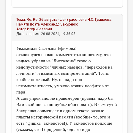
Тема:
Re: Re: 26 августа - день расстрела Н.С. Гумилева.
Памяти поэта
Александр Закуренко
Автор
Игорь Белавин
Дата и время: 26.08.2024, 19:36:03
Уважаемая Светлана Ефимова!
откликнулся на ваш коммент только потому, что
надысь убрали из "Литсалона" тезис о
недопустимости "личных наездов, "переходов на
личности" и взаимных компроментаций". Тезис
крайне полезный. Ну, не надо про
некомпетентность, умоляю всяких неофитов от
пера!
А сам упрек вполне правомерен (правда, надо бы
Вам свой посыл поглубже обосновать). В чем суть?
Закуренко совмещает в одном тексте разные
пласты исторической памяти (вообще- то, это и
есть "фишка" акмеистов!). У акмеистов поплоше
(скажем, это Городецкий, однако и до