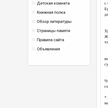
Детская комната
с
Б
Книжная полка
д
Обзор литературы
С
Страницы памяти
Х
Ж
Правила сайта
ч
Объявления
Н
в
с
Н
Ч
г
*
м