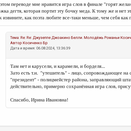
 этом переводе мне нравится игра слов в финале "горят желань
ожка дегтя, которая портит эту бочку меда. К тому же и нет 
ж извините, как поэта любите все-таки меньше, чем себя как 
Тема:
Re: Re: Джузеппе Джоакино Белли. Молодёжь Романьи
Косич
Автор
Косиченко Бр
Дата и время: 06.08.2024, 13:36:39
Там нет и карусели, и карамели, и борделя...
Зато есть т.н. "утешитель" - лицо, сопровождающее на
"президент" - полицмейстер района, заправляющий шта
действительно, примерно сохранённая игра слов, прису
Спасибо, Ирина Ивановна!