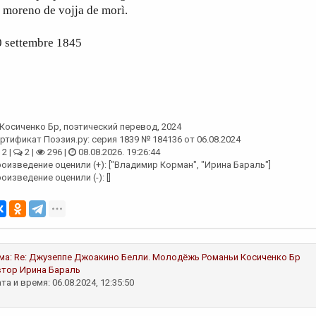
 moreno de vojja de morì.
0 settembre 1845
Косиченко Бр
, поэтический перевод, 2024
ртификат Поэзия.ру: серия 1839 № 184136 от 06.08.2024
2 |
2 |
296 |
08.08.2026. 19:26:44
оизведение оценили (+): ["Владимир Корман", "Ирина Бараль"]
оизведение оценили (-): []
ма:
Re: Джузеппе Джоакино Белли. Молодёжь Романьи
Косиченко Бр
втор
Ирина Бараль
та и время: 06.08.2024, 12:35:50