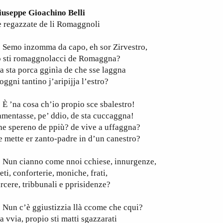
iuseppe Gioachino Belli
 regazzate de li Romaggnoli
emo inzomma da capo, eh sor Zirvestro,
o sti romaggnolacci de Romaggna?
 sta porca gginìa de che sse laggna
oggni tantino j’aripijja l’estro?
 ’na cosa ch’io propio sce sbalestro!
mentasse, pe’ ddio, de sta cuccaggna!
e spereno de ppiù? de vive a uffaggna?
 mette er zanto-padre in d’un canestro?
un cianno come nnoi cchiese, innurgenze,
eti, conforterie, moniche, frati,
rcere, tribbunali e pprisidenze?
un c’è ggiustizzia llà ccome che cqui?
 vvia, propio sti matti sgazzarati