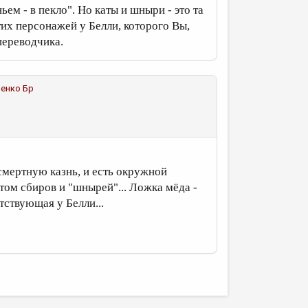
ем - в пекло". Но каты и шныри - это та
этих персонажей у Белли, которого Вы,
переводчика.
енко Бр
 смертную казнь, и есть окружной
том сбиров и "шнырей"... Ложка мёда -
тствующая у Белли...