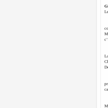
G
Le
S
c
Ma
c’
È
La
Ch
De
N
pr
ca
N
Ma