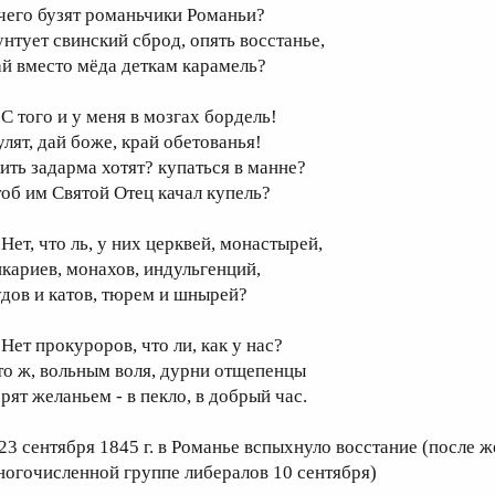
 чего бузят романьчики Романьи?
унтует свинский сброд, опять восстанье,
ай вместо мёда деткам карамель?
 того и у меня в мозгах бордель!
улят, дай боже, край обетованья!
ить задарма хотят? купаться в манне?
тоб им Святой Отец качал купель?
ет, что ль, у них церквей, монастырей,
икариев, монахов, индульгенций,
удов и катов, тюрем и шнырей?
ет прокуроров, что ли, как у нас?
то ж, вольным воля, дурни отщепенцы
орят желаньем - в пекло, в добрый час.
 23 сентября 1845 г. в Романье вспыхнуло восстание (после 
ногочисленной группе либералов 10 сентября)