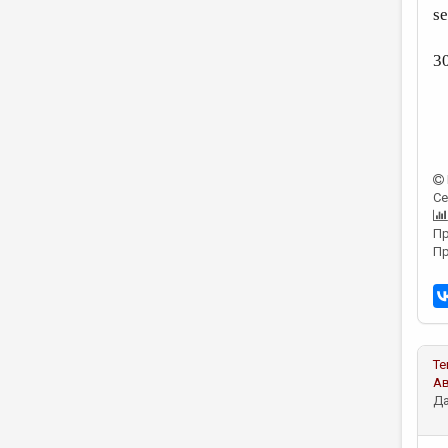
se
3
Се
Пр
Пр
Те
А
Да