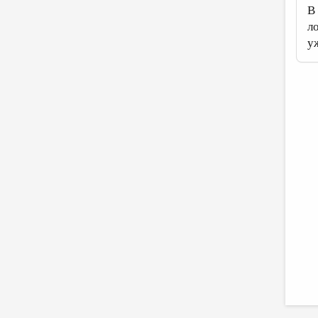
В
л
у