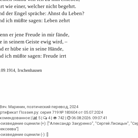
rt wie einer, welcher nicht begehrt.
nd der Engel spräche: Ahnst du Leben?
nd ich müßte sagen: Leben zehrt
nn er jene Freude in mir fände,
e in seinem Geiste ewig wird, –
d er hübe sie in seine Hände,
d ich müßte sagen: Freude irrt
.09.1914, Irschenhausen
Вяч. Маринин
, поэтический перевод, 2024
ртификат Поэзия.ру: серия 719 № 183604 от 05.07.2024
комендованное |
5 |
4 |
742 |
06.08.2026. 09:07:41
оизведение оценили (+): ["Александр Закуренко", "Сергей Лисицын", "Се
ексеева"]
оизведение оценили (-): []