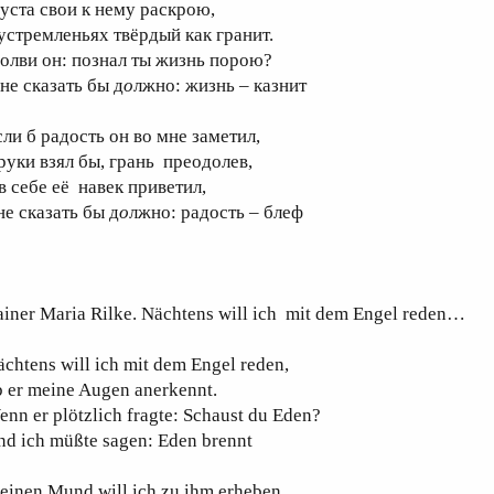
 уста свои к нему раскрою,
 устремленьях твёрдый как гранит.
олви он: познал ты жизнь порою?
не сказать бы д
о
лжно: жизнь – казнит
сли б радость он во мне заметил,
 руки взял бы, грань преодолев,
 в себе её навек приветил,
не сказать бы д
о
лжно: радость – блеф
ainer Maria Rilke. Nächtens will ich mit dem Engel reden…
chtens will ich mit dem Engel reden,
b er meine Augen anerkennt.
nn er plötzlich fragte: Schaust du Eden?
nd ich müßte sagen: Eden brennt
einen Mund will ich zu ihm erheben,