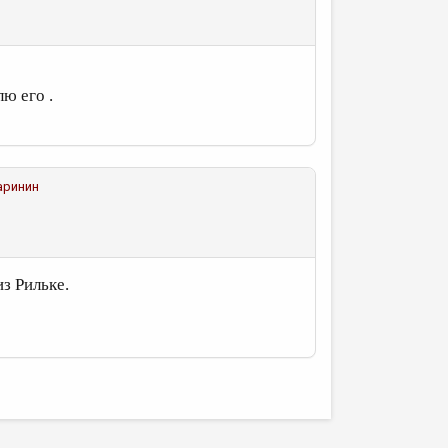
лю его .
аринин
из Рильке.