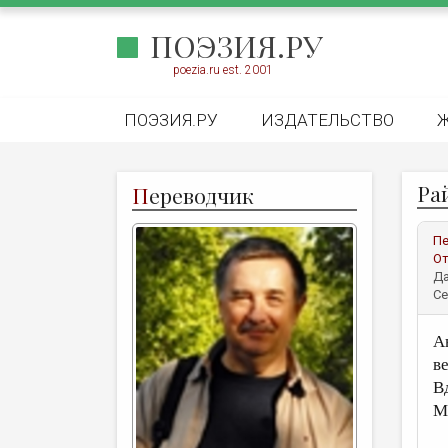
ПОЭЗИЯ.РУ
poezia.ru est. 2001
ПОЭЗИЯ.РУ
ИЗДАТЕЛЬСТВО
Ра
П
ереводчик
Пе
От
Да
Се
А
в
В
М