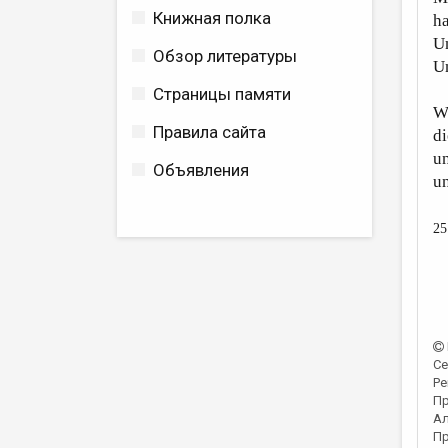
Книжная полка
ha
U
Обзор литературы
U
Страницы памяти
We
Правила сайта
di
un
Объявления
un
25
Се
Ре
Пр
Ал
Пр