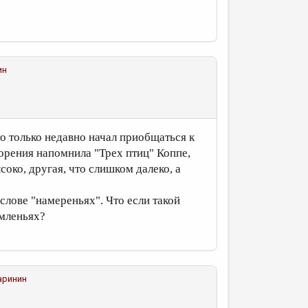
ин
то только недавно начал приобщаться к
ворения напомнила "Трех птиц" Коппе,
соко, другая, что слишком далеко, а
слове "намереньях". Что если такой
ремленьях?
аринин