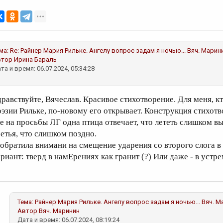
ма:
Re: Райнер Мария Рильке. Ангелу вопрос задам я ночью...
Вяч. Марин
втор
Ирина Бараль
та и время: 06.07.2024, 05:34:28
дравствуйте, Вячеслав. Красивое стихотворение. Для меня, к
оэзии Рильке, по-новому его открывает. Конструкция стихот
де на просьбы ЛГ одна птица отвечает, что лететь слишком вы
ретья, что слишком поздно.
 обратила внимани на смещение ударения со второго слога в 
ариант: тверд в намЕрениях как гранит (?) Или даже - в уст
Тема:
Райнер Мария Рильке. Ангелу вопрос задам я ночью...
Вяч. М
Автор
Вяч. Маринин
Дата и время: 06.07.2024, 08:19:24