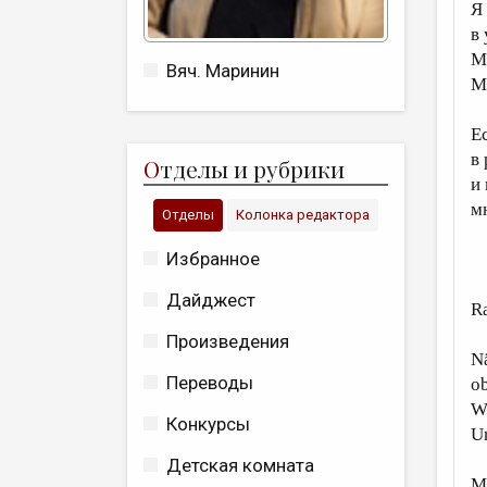
Я
в
M
Вяч. Маринин
М
Е
в
О
тделы и рубрики
и
м
Отделы
Колонка редактора
Избранное
Дайджест
R
Произведения
Nä
Переводы
o
We
Конкурсы
U
Детская комната
M