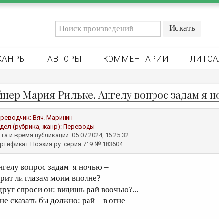
ЖАНРЫ
АВТОРЫ
КОММЕНТАРИИ
ЛИТСА
йнер Мария Рильке. Ангелу вопрос задам я но
реводчик:
Вяч. Маринин
дел (рубрика, жанр):
Переводы
та и время публикации: 05.07.2024, 16:25:32
ртификат Поэзия.ру: серия 719 № 183604
нгелу вопрос задам я ночью –
ерит ли глазам моим вполнe?
друг спроси он: видишь рай воочью?...
не сказать бы д
о
лжно: рай – в огне