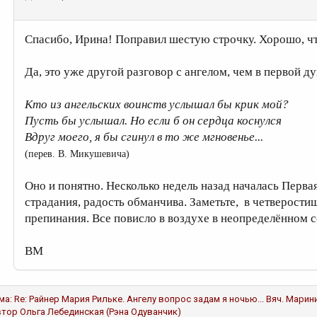
Спасибо, Ирина! Поправил шестую строчку. Хорошо, ч
Да, это уже другой разговор с ангелом, чем в первой ду
Кто из ангельских воинств услышал бы крик мой?
Пусть бы услышал. Но если б он сердца коснулся
Вдруг моего, я бы сгинул в то же мгновенье...
(
перев. В. Микушевича
)
Оно и понятно. Несколько недель назад началась Первая
страдания, радость обманчива. Заметьте, в четверости
препинания. Все повисло в воздухе в неопределённом с
ВМ
ма:
Re: Райнер Мария Рильке. Ангелу вопрос задам я ночью...
Вяч. Марин
втор
Ольга Лебединская (Рэна Одуванчик)