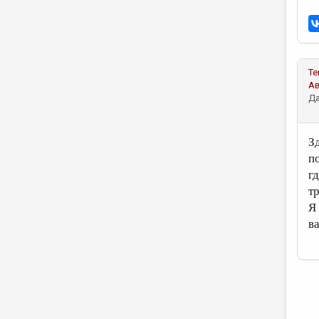
Те
А
Да
З
п
г
т
Я
в