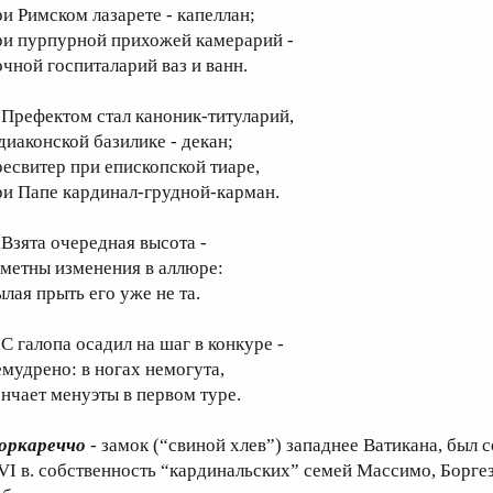
ри Римском лазарете - капеллан;
ри пурпурной прихожей камерарий -
очной госпиталарий ваз и ванн.
рефектом стал каноник-титуларий,
 диаконской базилике - декан;
ресвитер при епископской тиаре,
ри Папе кардинал-грудной-карман.
зята очередная высота -
аметны изменения в аллюре:
ылая прыть его уже не та.
 галопа осадил на шаг в конкуре -
емудрено: в ногах немогута,
ончает менуэты в первом туре.
оркареччо
- замок (“свиной хлев”) западнее Ватикана, был 
VI в. собственность “кардинальских” семей Массимо, Боргезе