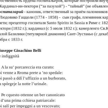
обственность ордена госпитальеров, которые построили вну
 Кардинал-ин-пектори (“за пазухой”) - “тайный” (не объявл
оспиталарий
- каноник, ответственный за приём паломни
 Людовико Гаццоли (1774 - 1858) - сын графа, племянник ка
ети; прецептор госпиталя Santo Spirito in Sassia в Риме c 18
ктори (1832 г.); кардинал (c 5 июля 1832 г.); камерленго Св.
алой Базилики (титулярной диаконии) Сант-Эустакьо (c декабр
бра с 1833 г.
iuseppe Gioachino Belli
 indiggnità
la su’ porcareccia era curato:
i venne a Rroma prete a ’no spedale:
i passò a ddí l’uffizzio a un burborato,
a spórgeje la notte l’urinale.
e cquesto ottenne un ber canonicato
 d’una prima cchiesa patriarcale:
i salí per impeggni a un vescovato;