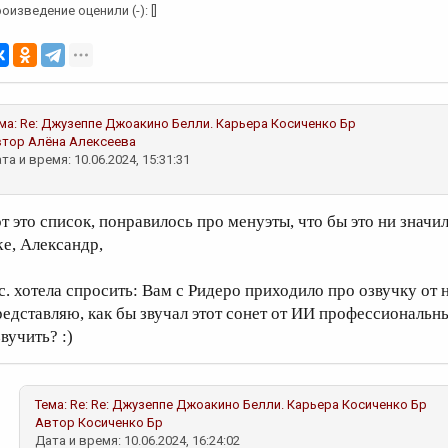
оизведение оценили (-): []
ма:
Re: Джузеппе Джоакино Белли. Карьера
Косиченко Бр
втор
Алёна Алексеева
та и время: 10.06.2024, 15:31:31
от это список, понравилось про менуэты, что бы это ни значил
ke, Александр,
.с. хотела спросить: Вам с Ридеро приходило про озвучку от
редставляю, как бы звучал этот сонет от ИИ профессиональн
вучить? :)
Тема:
Re: Re: Джузеппе Джоакино Белли. Карьера
Косиченко Бр
Автор
Косиченко Бр
Дата и время: 10.06.2024, 16:24:02