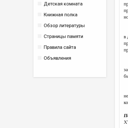
Детская комната
п
п
Книжная полка
н
Обзор литературы
П
Страницы памяти
в
п
Правила сайта
п
Объявления
В
з
б
C
н
к
П
X