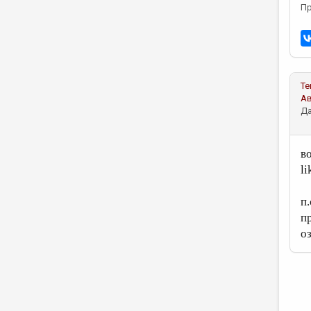
Пр
Те
А
Да
в
li
п
п
оз