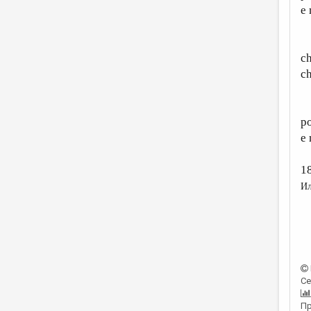
e 
E 
ch
c
P
po
e 
1
Ил
Се
Пр