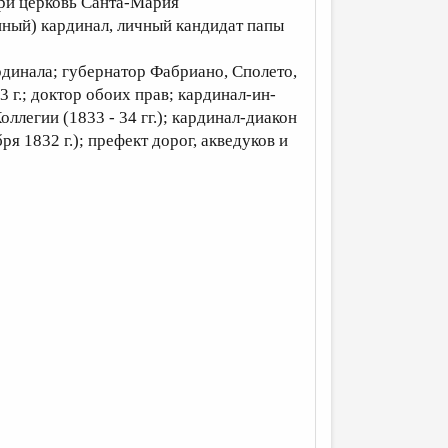
три церковь Санта-Мария
енный) кардинал, личный кандидат папы
ков
рдинала; губернатор Фабриано, Сполето,
23 г.; доктор обоих прав; кардинал-ин-
Коллегии (1833 - 34 гг.); кардинал-диакон
я 1832 г.); префект дорог, акведуков и