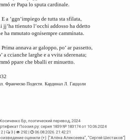
mmó er Papa lo sputa cardinale.
a ’ggn’impiego de tutta sta sfilata,
i jj’ha ttienuto l’occhi addosso ha ddetto
he ha mmutato ognisempre camminata.
rima annava ar galoppo, po’ ar passetto,
’ a ccianche larghe e a vvita sderenata;
mmó ppare che bballi er minuetto.
832
л. Франческо Подести. Кардинал Л. Гаццоли
Косиченко Бр
, поэтический перевод, 2024
ртификат Поэзия.ру: серия 1839 № 183174 от 10.06.2024
2 |
3 |
292 |
06.08.2026. 21:42:21
оизведение оценили (+): ["Алёна Алексеева", "Сергей Шестаков"]