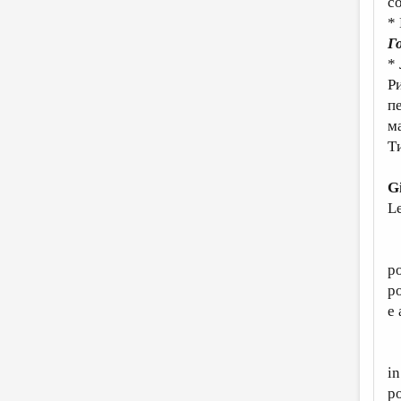
с
*
Г
*
Ри
пе
м
Ти
G
Le
A 
po
po
e 
P
in
po