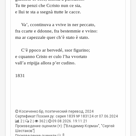
МАЛАЯ ПРОЗА
Tu tte penzi che Ccristo nun ce sia,
e llui te sta a ssegnà ttutte le cacce.
ЭССЕИСТИКА
ЛИТЕРАТУРОВЕДЕНИЕ
Va’, ccontinuva a vvive in ner peccato,
fra ccarte e ddonne, fra bestemmie e vvino:
КУЛЬТУРОВЕДЕНИЕ
ma ar capezzale quer ch’è stato è stato.
ПУБЛИЦИСТИКА
C’è ppoco ar bervedé, ssor figurino;
РЕЦЕНЗИРОВАНИЕ
e cquanno Cristo er culo l’ha vvortato
vall’a rripijja allora p’er cudino.
ЦИКЛЫ ПУБЛИКАЦИЙ
1831
ТРЕДИАКОВСКИЙ
МЕДИА
ВКОНТАКТЕ
Косиченко Бр
, поэтический перевод, 2024
Сертификат Поэзия.ру: серия 1839 № 183124 от 07.06.2024
2 |
2 |
362 |
09.08.2026. 19:11:21
Произведение оценили (+): ["Владимир Корман", "Сергей
Шестаков"]
Произведение оценили (-): []