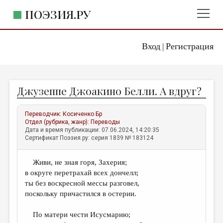
ПОЭЗИЯ.РУ
Вход
Регистрация
ГЛАВНОЕ МЕНЮ
|
ПОЭЗИЯ.РУ
ИЗДАТЕЛЬСТВО
Джузеппе Джоакино Белли. А вдруг?
ЖАНРЫ
АВТОРЫ
Переводчик:
Косиченко Бр
Отдел (рубрика, жанр):
Переводы
КОММЕНТАРИИ
Дата и время публикации: 07.06.2024, 14:20:35
Сертификат Поэзия.ру: серия 1839 № 183124
ЛИТСАЛОН
Живи, не зная горя, Захерия;
НОВОСТИ
в округе перетрахай всех дончелл;
ПРАВИЛА САЙТА
ты без воскресной мессы разговел,
поскольку причастился в остерии.
ОТДЕЛЫ И РУБРИКИ
По матери чести Исусмарию;
ИЗБРАННОЕ