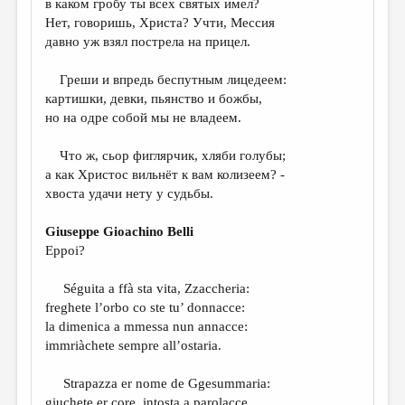
в каком гробу ты всех святых имел?
Нет, говоришь, Христа? Учти, Мессия
ДАЙДЖЕСТ
давно уж взял пострела на прицел.
ПРОИЗВЕДЕНИЯ
Греши и впредь беспутным лицедеем:
ПЕРЕВОДЫ
картишки, девки, пьянство и божбы,
но на одре собой мы не владеем.
КОНКУРСЫ
ДЕТСКАЯ КОМНАТА
Что ж, сьор фиглярчик, хляби голубы;
а как Христос вильнёт к вам колизеем? -
КНИЖНАЯ ПОЛКА
хвоста удачи нету у судьбы.
ОБЗОР ЛИТЕРАТУРЫ
Giuseppe Gioachino Belli
СТРАНИЦЫ ПАМЯТИ
Eppoi?
ОБЪЯВЛЕНИЯ
Séguita a ffà sta vita, Zzaccheria:
freghete l’orbo co ste tu’ donnacce:
КОЛОНКА РЕДАКТОРА
la dimenica a mmessa nun annacce:
immriàchete sempre all’ostaria.
РЕДКОЛЛЕГИЯ
ОТ РЕДАКЦИИ
Strapazza er nome de Ggesummaria:
giuchete er core, intosta a parolacce.