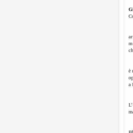
G
C
P
ar
m’
ch
C
è
o
a 
S
L’
m
P
B