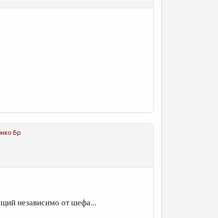
енко Бр
ющий независимо от шефа...