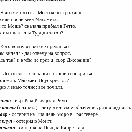
 должен знать - Мессия был рождён
о или после века Магомета;
 что Моше? сначала прибыл в Гетто,
отом писал для Турции закон?
ого волнуют ветхие преданья?
ам видел? - да! отвечу на вопрос,
едь так? и в чём не прав я, сьор Джованни?
о, после... ктó нашил пышней воскрилья -
оше ли, Магомет, Исусхристос?
дно я знаю точно: все почили.
етто
- еврейский квартал Рима
ьянета
(планета) - литургическое облачение, разновидность
авр
- остерия на Виа дель Моро в Трастевере
аплун
- остерия в Монти
алькон
- остерия на Пьяцца Капреттари