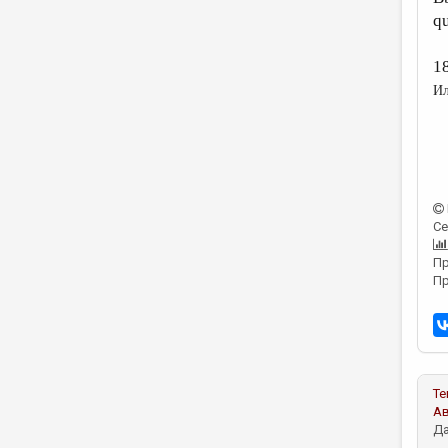
qu
1
Ил
Се
Пр
Пр
Те
А
Да