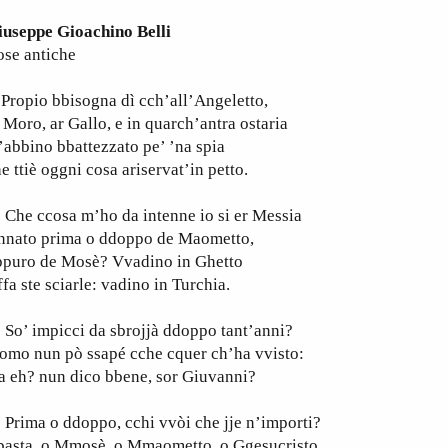
iuseppe Gioachino Belli
ose antiche
ropio bbisogna dì cch’all’Angeletto,
 Moro, ar Gallo, e in quarch’antra ostaria
abbino bbattezzato pe’ ’na spia
e ttiè oggni cosa ariservat’in petto.
he ccosa m’ho da intenne io si er Messia
 nnato prima o ddoppo de Maometto,
ppuro de Mosè? Vvadino in Ghetto
ffa ste sciarle: vadino in Turchia.
o’ impicci da sbrojjà ddoppo tant’anni?
omo nun pò ssapé cche cquer ch’ha vvisto:
a eh? nun dico bbene, sor Giuvanni?
rima o ddoppo, cchi vvòi che jje n’importi?
basta, o Mmosè, o Mmaometto, o Ggesucristo,