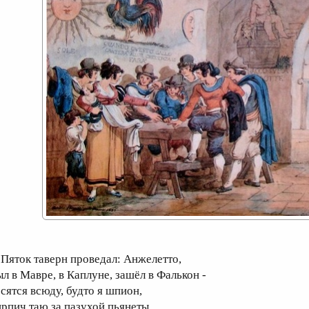
яток таверн проведал: Анжелетто,
ыл в Мавре, в Каплуне, зашёл в Фалькон -
осятся всюду, будто я шпион,
ирпич таю за пазухой пьянеты.