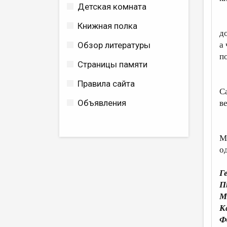
Детская комната
Я
Книжная полка
д
а
Обзор литературы
п
Страницы памяти
К
Правила сайта
С
Объявления
в
Д
М
о
Г
П
М
К
Ф