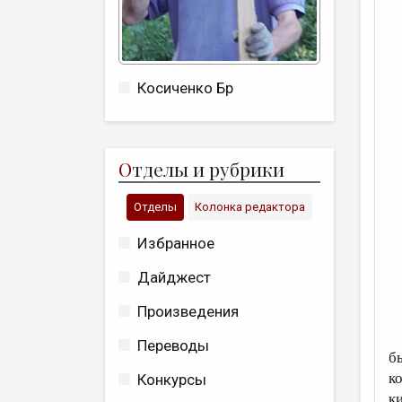
Косиченко Бр
О
тделы и рубрики
Отделы
Колонка редактора
Избранное
Дайджест
Произведения
П
Переводы
б
к
Конкурсы
к