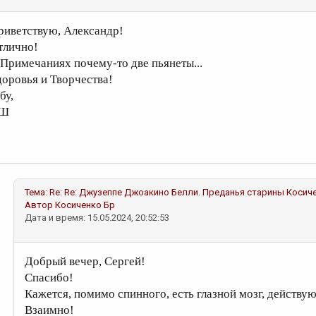
риветствую, Александр!
тлично!
 Примечаниях почему-то две пьянеты...
доровья и Творчества!
бу,
Ш
Тема:
Re: Re: Джузеппе Джоакино Белли. Преданья старины
Косич
Автор
Косиченко Бр
Дата и время: 15.05.2024, 20:52:53
Добрый вечер, Сергей!
Спасибо!
Кажется, помимо спинного, есть глазной мозг, действу
Взаимно!