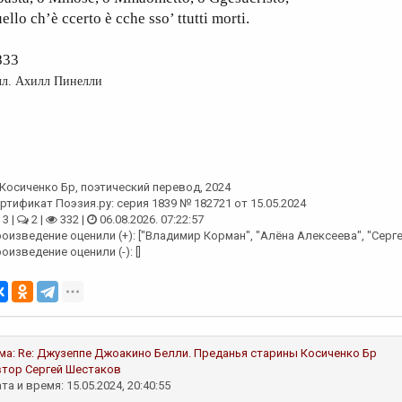
ello ch’è ccerto è cche sso’ ttutti morti.
833
л. Ахилл Пинелли
Косиченко Бр
, поэтический перевод, 2024
ртификат Поэзия.ру: серия 1839 № 182721 от 15.05.2024
3 |
2 |
332 |
06.08.2026. 07:22:57
оизведение оценили (+): ["Владимир Корман", "Алёна Алексеева", "Серг
оизведение оценили (-): []
ма:
Re: Джузеппе Джоакино Белли. Преданья старины
Косиченко Бр
втор
Сергей Шестаков
та и время: 15.05.2024, 20:40:55