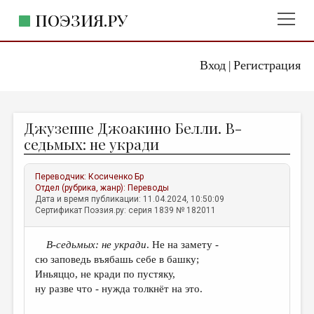
ПОЭЗИЯ.РУ
Вход
Регистрация
ГЛАВНОЕ МЕНЮ
|
ПОЭЗИЯ.РУ
ИЗДАТЕЛЬСТВО
Джузеппе Джоакино Белли. В-
ЖАНРЫ
седьмых: не укради
АВТОРЫ
Переводчик:
Косиченко Бр
КОММЕНТАРИИ
Отдел (рубрика, жанр):
Переводы
Дата и время публикации: 11.04.2024, 10:50:09
ЛИТСАЛОН
Сертификат Поэзия.ру: серия 1839 № 182011
НОВОСТИ
В-седьмых: не укради
. Не на замету -
ПРАВИЛА САЙТА
сю заповедь въябашь себе в башку;
Иньяццо, не кради по пустяку,
ОТДЕЛЫ И РУБРИКИ
ну разве что - нужда толкнёт на это.
ИЗБРАННОЕ