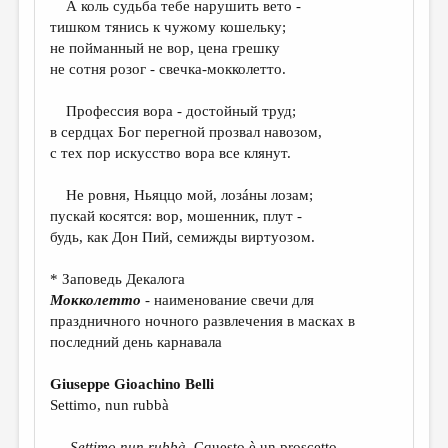
А коль судьба тебе нарушить вето -
тишком тянись к чужому кошельку;
ДАЙДЖЕСТ
не пойманный не вор, цена грешку
ПРОИЗВЕДЕНИЯ
не сотня розог - свечка-мокколетто.
ПЕРЕВОДЫ
Профессия вора - достойный труд;
в сердцах Бог перегной прозвал навозом,
КОНКУРСЫ
с тех пор искусство вора все клянут.
ДЕТСКАЯ КОМНАТА
Не ровня, Ньяццо мой, лозáны лозам;
КНИЖНАЯ ПОЛКА
пускай косятся: вор, мошенник, плут -
будь, как Дон Пий, семижды виртуозом.
ОБЗОР ЛИТЕРАТУРЫ
СТРАНИЦЫ ПАМЯТИ
* Заповедь Декалога
Мокколетто
- наименование свечи для
ОБЪЯВЛЕНИЯ
праздничного ночного развлечения в масках в
последний день карнавала
КОЛОНКА РЕДАКТОРА
РЕДКОЛЛЕГИЯ
Giuseppe Gioachino Belli
Settimo, nun rubbà
ОТ РЕДАКЦИИ
Settimo nun rubbà.
Cquesto è un proscetto