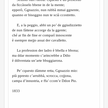
МАЛАЯ ПРОЗА
da ficcàsselo bbene in de la mente;
ЭССЕИСТИКА
epperò, Ggnazzio, nun rubbà mmai ggnente,
quanno er bisoggno nun te scià ccostretto.
ЛИТЕРАТУРОВЕДЕНИЕ
E, a la peggio, abbi un po’ de ggiudizzietto
КУЛЬТУРОВЕДЕНИЕ
de nun fàttene accorge da la ggente;
ПУБЛИЦИСТИКА
ché ar fin de fine er comparì innoscente
è ssempre mejjo assai der cavalletto.
РЕЦЕНЗИРОВАНИЕ
La profession der ladro è bbella e bbona;
ЦИКЛЫ ПУБЛИКАЦИЙ
ma ddar momento c’arincrebbe a Ddio
ТРЕДИАКОВСКИЙ
è ddiventata un’arte bbuggiarona.
МЕДИА
Pe’ cquesto dàmme retta, Ggnazzio mio:
più ppresto c’arrubbà, scrocca, cojjona,
ВКОНТАКТЕ
campa d’innustria, e ffa’ ccom’e Ddon Pio.
1833