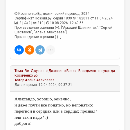
Косиченко Бр
, поэтический перевод, 2024
Сертификат Поэзия.ру: серия 1839 № 182011 от 11.04.2024
3 |
2 |
310 |
10.08.2026. 12:40:56
Произведение оценили (+): ["Аркадий Шляпинтох", "Сергей
Шестаков", "Алёна Алексеева"]
Произведение оценили (-): []
Тема:
Re: Джузеппе Джоакино Белли. В-седьмых: не укради
Косиченко Бр
Автор
Алёна Алексеева
Дата и время: 12.04.2024, 00:37:21
Александр, хорошо, конечно,
и даже почти все понятно, но непонятно:
перегной в сердцах или в сердцах прозвал?
или так и надо? :)
доброго!