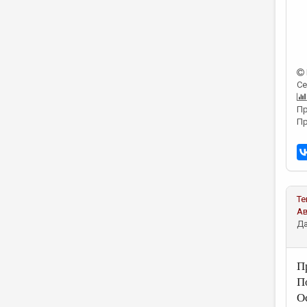
Се
Пр
Пр
Те
А
Да
П
П
О