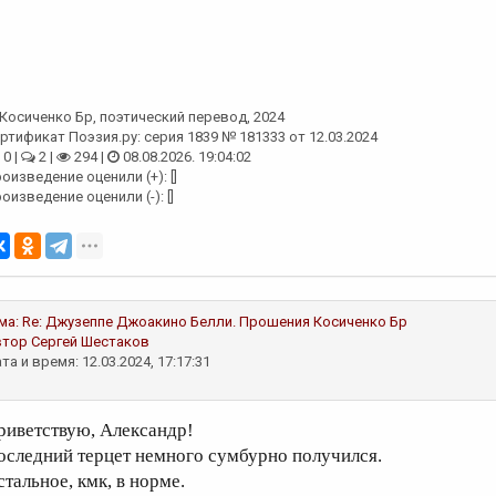
Косиченко Бр
, поэтический перевод, 2024
ртификат Поэзия.ру: серия 1839 № 181333 от 12.03.2024
0 |
2 |
294 |
08.08.2026. 19:04:02
оизведение оценили (+): []
оизведение оценили (-): []
ма:
Re: Джузеппе Джоакино Белли. Прошения
Косиченко Бр
втор
Сергей Шестаков
та и время: 12.03.2024, 17:17:31
риветствую, Александр!
оследний терцет немного сумбурно получился.
стальное, кмк, в норме.