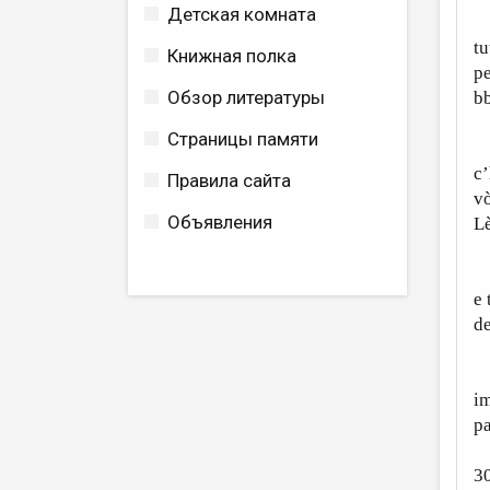
Детская комната
C
tu
Книжная полка
pe
Обзор литературы
bb
Страницы памяти
Oh
c’
Правила сайта
vò
Объявления
Lè
Io
e 
d
P
im
pa
3