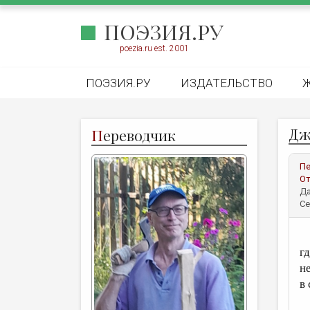
ПОЭЗИЯ.РУ
poezia.ru est. 2001
ПОЭЗИЯ.РУ
ИЗДАТЕЛЬСТВО
Дж
П
ереводчик
Пе
От
Да
Се
Ч
гд
н
в