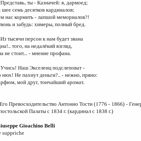
редставь, ты - Казначей: я, дармоед;
а шее семь десятков кардиналов;
ем нас кормить - лапшой мемориалов?!
люнь и забудь: химеры, полный бред.
з тысячи персон к нам будет звана
на!.. того, на недалёкий взгляд,
а не стоит... - мнение профана.
чись! Наш Экселенц подслеповат -
о нюх! Не пахнут деньги?.. - нежно, пряно:
арфюм, мой друг, тончайший аромат.
 Его Превосходительство Антонио Тости (1776 - 1866) - Ге
остольской Палаты с 1834 г. (кардинал с 1838 г.)
iuseppe Gioachino Belli
e suppriche