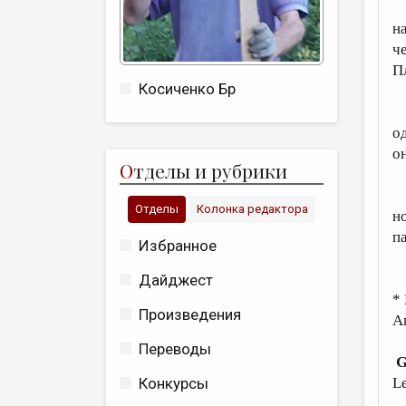
П
н
ч
П
Косиченко Бр
И
од
он
О
тделы и рубрики
У
Отделы
Колонка редактора
н
п
Избранное
Дайджест
*
Произведения
Ап
Переводы
G
L
Конкурсы