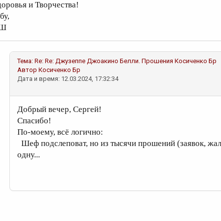
доровья и Творчества!
 бу,
СШ
Тема:
Re: Re: Джузеппе Джоакино Белли. Прошения
Косиченко Бр
Автор
Косиченко Бр
Дата и время: 12.03.2024, 17:32:34
Добрый вечер, Сергей!
Спасибо!
По-моему, всё логично:
Шеф подслеповат, но из тысячи прошений (заявок, жа
одну...