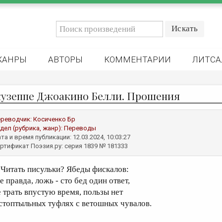
ЖАНРЫ
АВТОРЫ
КОММЕНТАРИИ
ЛИТСА
узеппе Джоакино Белли. Прошения
реводчик:
Косиченко Бр
дел (рубрика, жанр):
Переводы
та и время публикации: 12.03.2024, 10:03:27
ртификат Поэзия.ру: серия 1839 № 181333
итать писульки? Ябеды фискалов:
е правда, ложь - сто бед один ответ,
е трать впустую время, пользы нет
 стоптыльных туфлях с ветошных чувалов.