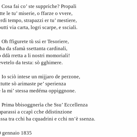
osa fai co’ ste suppriche? Propali
tte le tu’ miserie, o ffarze o vvere,
rdi tempo, strapazzi er tu’ mestiere,
utti via carta, logri scarpe, e ssciali.
 ffigurete tù ssi er Tesoriere,
ha da sfamà ssettanta cardinali,
 ddà rretta a li nostri momoriali!
vetelo da testa: sò gghimere.
 sciò intese un mijjaro de perzone,
ttutte sò arimaste pe’ sperienza
e la mi’ stessa medéma oppiggnone.
rima bbisoggnerìa che Ssu’ Eccellenza
parassi a ccapì cche ddistinzione
ssa tra cchi ha cquadrini e cchi nn’è ssenza.
0 gennaio 1835