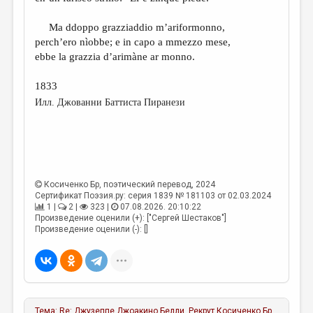
Ma ddoppo grazziaddio m’ariformonno,
perch’ero nìobbe; e in capo a mmezzo mese,
ebbe la grazzia d’arimàne ar monno.
1833
Илл. Джованни Баттиста Пиранези
Косиченко Бр
, поэтический перевод, 2024
Сертификат Поэзия.ру: серия 1839 № 181103 от 02.03.2024
1 |
2 |
323 |
07.08.2026. 20:10:22
Произведение оценили (+): ["Сергей Шестаков"]
Произведение оценили (-): []
Тема:
Re: Джузеппе Джоакино Белли. Рекрут
Косиченко Бр