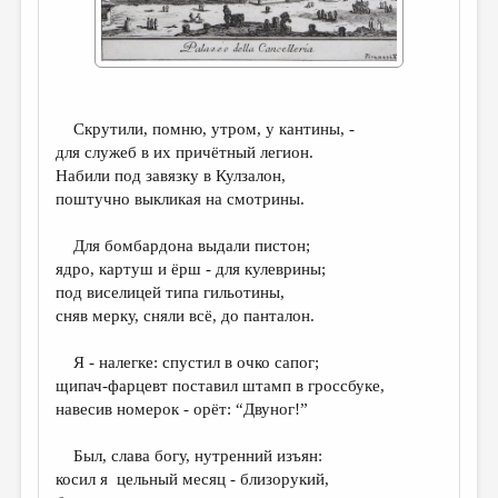
ДАЙДЖЕСТ
ПРОИЗВЕДЕНИЯ
ПЕРЕВОДЫ
Скрутили, помню, утром, у кантины, -
КОНКУРСЫ
для служеб в их причётный легион.
Набили под завязку в Кулзалон,
ДЕТСКАЯ КОМНАТА
поштучно выкликая на смотрины.
КНИЖНАЯ ПОЛКА
Для бомбардона выдали пистон;
ОБЗОР ЛИТЕРАТУРЫ
ядро, картуш и ёрш - для кулеврины;
под виселицей типа гильотины,
СТРАНИЦЫ ПАМЯТИ
сняв мерку, сняли всё, до панталон.
ОБЪЯВЛЕНИЯ
Я - налегке: спустил в очко сапог;
щипач-фарцевт поставил штамп в гроссбуке,
КОЛОНКА РЕДАКТОРА
навесив номерок - орёт: “Двуног!”
РЕДКОЛЛЕГИЯ
Был, слава богу, нутренний изъян:
ОТ РЕДАКЦИИ
косил я цельный месяц - близорукий,