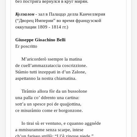
без пострига вернулся в круг мирян.
МАЛАЯ ПРОЗА
ЭССЕИСТИКА
Кулзалон
- зал в Палаццо делла Канчеллерия
(“Дворец Империи” во время французской
ЛИТЕРАТУРОВЕДЕНИЕ
оккупации 1809 - 1814 гг.)
КУЛЬТУРОВЕДЕНИЕ
Giuseppe Gioachino Belli
ПУБЛИЦИСТИКА
Er poscritto
РЕЦЕНЗИРОВАНИЕ
M’aricorderò ssempre la matina
de cuell’ammazzataccia coscrizzione.
ЦИКЛЫ ПУБЛИКАЦИЙ
Stàmio tutti inzeppati in d’un Zalone,
ТРЕДИАКОВСКИЙ
aspettanno la nostra chiamatina.
МЕДИА
Tiràmio allora fòr da un bussolone
una palla co’ ddrento una cartina:
ВКОНТАКТЕ
sott’a un spesce poi de quajjottina,
ce misuràmio come er borgonzone.
Io tirai sù er ventuno, e cquanno aggnéde
a mmisuramme senza scarpe, intese
ch’un fariseo strillò: “Ll’è zinque piede.”