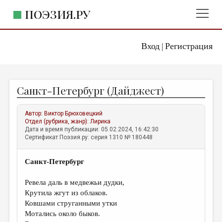
ПОЭЗИЯ.РУ
Вход
Регистрация
ГЛАВНОЕ МЕНЮ
|
ПОЭЗИЯ.РУ
ИЗДАТЕЛЬСТВО
Санкт-Петербург (Дайджест)
ЖАНРЫ
АВТОРЫ
Автор:
Виктор Брюховецкий
Отдел (рубрика, жанр):
Лирика
КОММЕНТАРИИ
Дата и время публикации: 05.02.2024, 16:42:30
Сертификат Поэзия.ру: серия 1310 № 180448
ЛИТСАЛОН
Санкт-Петербург
НОВОСТИ
ПРАВИЛА САЙТА
Ревела даль в медвежьи дудки,
Крутила жгут из облаков.
Ковшами струганными утки
ОТДЕЛЫ И РУБРИКИ
Мотались около быков.
ИЗБРАННОЕ