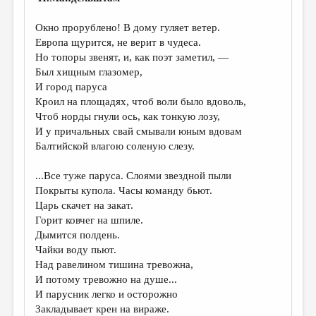
МАЛАЯ ПРОЗА
Окно прорублено! В дому гуляет ветер.
ЭССЕИСТИКА
Европа щурится, не верит в чудеса.
ЛИТЕРАТУРОВЕДЕНИЕ
Но топоры звенят, и, как поэт заметил, —
Был хищным глазомер,
КУЛЬТУРОВЕДЕНИЕ
И город паруса
Кроил на площадях, чтоб воли было вдоволь,
ПУБЛИЦИСТИКА
Чтоб норды гнули ось, как тонкую лозу,
РЕЦЕНЗИРОВАНИЕ
И у причальных свай смывали юным вдовам
Балтийской влагою соленую слезу.
ЦИКЛЫ ПУБЛИКАЦИЙ
...Все туже паруса. Слоями звездной пыли
ТРЕДИАКОВСКИЙ
Покрыты купола. Часы команду бьют.
МЕДИА
Царь скачет на закат.
Горит ковчег на шпиле.
ВКОНТАКТЕ
Дымится полдень.
Чайки воду пьют.
Над равелином тишина тревожна,
И потому тревожно на душе...
И парусник легко и осторожно
Закладывает крен на вираже.