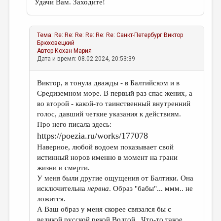
Удачи Вам. Заходите!
Тема:
Re: Re: Re: Re: Re: Re: Санкт-Петербург
Виктор
Брюховецкий
Автор
Кохан Мария
Дата и время: 08.02.2024, 20:53:39
Виктор, я тонула дважды - в Балтийском и в
Средиземном море. В первый раз спас жених, а
во второй - какой-то таинственный внутренний
голос, давший четкие указания к действиям.
Про него писала здесь:
https://poezia.ru/works/177078
Наверное, любой водоем показывает свой
истинный норов именно в момент на грани
жизни и смерти.
У меня были другие ощущения от Балтики. Она
исключительна
нервна
. Образ "бабы"... ммм.. не
ложится.
А Ваш образ у меня скорее связался бы с
великой русской рекой Волгой.. Что-то такое