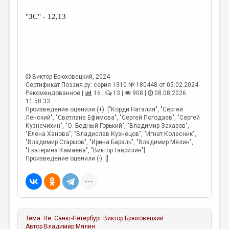
"ЗС" - 12,13
Виктор Брюховецкий
, 2024
Сертификат Поэзия.ру: серия 1310 № 180448 от 05.02.2024
Рекомендованное |
16 |
13 |
908 |
08.08.2026.
11:58:33
Произведение оценили (+): ["Корди Наталия", "Сергей
Ленский", "Светлана Ефимова", "Сергей Погодаев", "Сергей
Кузнечихин", "О. Бедный-Горький", "Владимир Захаров",
"Елена Ханова", "Владислав Кузнецов", "Игнат Колесник",
"Владимир Старшов", "Ирина Бараль", "Владимир Мялин",
"Екатерина Камаева", "Виктор Гаврилин"]
Произведение оценили (-): []
Тема:
Re: Санкт-Петербург
Виктор Брюховецкий
Автор
Владимир Мялин