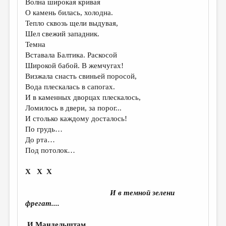
Волна широкая кривая
О камень билась, холодна.
ДАЙДЖЕСТ
Тепло сквозь щели выдувая,
ПРОИЗВЕДЕНИЯ
Шел свежий западник.
Темна
ПЕРЕВОДЫ
Вставала Балтика. Раскосой
Широкой бабой. В жемчугах!
КОНКУРСЫ
Визжала снасть свиньей поросой,
ДЕТСКАЯ КОМНАТА
Вода плескалась в сапогах.
И в каменных дворцах плескалось,
КНИЖНАЯ ПОЛКА
Ломилось в двери, за порог...
И столько каждому досталось!
ОБЗОР ЛИТЕРАТУРЫ
По грудь…
СТРАНИЦЫ ПАМЯТИ
До рта…
Под потолок…
ОБЪЯВЛЕНИЯ
Х Х Х
КОЛОНКА РЕДАКТОРА
И в темной зелени
РЕДКОЛЛЕГИЯ
фрегат....
ОТ РЕДАКЦИИ
И.Мандельштам