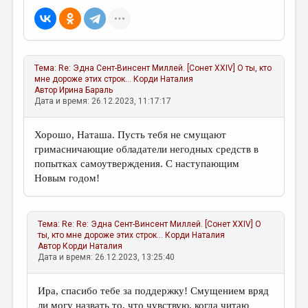
Тема:
Re: Эдна Сент-Винсент Миллей. [Сонет XXIV] О ты, кто
мне дороже этих строк...
Корди Наталия
Автор
Ирина Бараль
Дата и время: 26.12.2023, 11:17:17
Хорошо, Наташа. Пусть тебя не смущают
гримасничающие обладатели негодных средств в
попытках самоутверждения. С наступающим
Новым годом!
Тема:
Re: Re: Эдна Сент-Винсент Миллей. [Сонет XXIV] О
ты, кто мне дороже этих строк...
Корди Наталия
Автор
Корди Наталия
Дата и время: 26.12.2023, 13:25:40
Ира, спасибо тебе за поддержку! Смущением вряд
ли могу назвать то, что чувствую, когда читаю