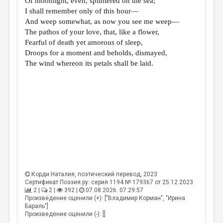
Of moonlight, even, splintered on the sea;
МАЛАЯ ПРОЗА
I shall remember only of this hour—
ЭССЕИСТИКА
And weep somewhat, as now you see me weep—
The pathos of your love, that, like a flower,
ЛИТЕРАТУРОВЕДЕНИЕ
Fearful of death yet amorous of sleep,
Droops for a moment and beholds, dismayed,
КУЛЬТУРОВЕДЕНИЕ
The wind whereon its petals shall be laid.
ПУБЛИЦИСТИКА
РЕЦЕНЗИРОВАНИЕ
ЦИКЛЫ ПУБЛИКАЦИЙ
ТРЕДИАКОВСКИЙ
МЕДИА
ВКОНТАКТЕ
Корди Наталия
, поэтический перевод, 2023
Сертификат Поэзия.ру: серия 1194 № 179367 от 25.12.2023
2 |
2 |
392 |
07.08.2026. 07:29:57
Произведение оценили (+): ["Владимир Корман", "Ирина
Бараль"]
Произведение оценили (-): []