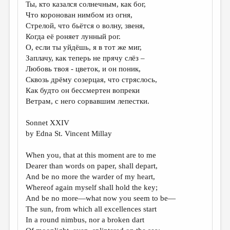
Ты, кто казался солнечным, как бог,
ДАЙДЖЕСТ
Что коронован нимбом из огня,
Стрелой, что бьётся о волну, звеня,
ПРОИЗВЕДЕНИЯ
Когда её роняет лунный рог.
О, если ты уйдёшь, я в тот же миг,
ПЕРЕВОДЫ
Заплачу, как теперь не прячу слёз –
КОНКУРСЫ
Любовь твоя - цветок, и он поник,
Сквозь дрёму созерцая, что стряслось,
ДЕТСКАЯ КОМНАТА
Как будто он бессмертен вопреки
Ветрам, с него сорвавшим лепестки.
КНИЖНАЯ ПОЛКА
ОБЗОР ЛИТЕРАТУРЫ
Sonnet XXIV
by Edna St. Vincent Millay
СТРАНИЦЫ ПАМЯТИ
When you, that at this moment are to me
ОБЪЯВЛЕНИЯ
Dearer than words on paper, shall depart,
And be no more the warder of my heart,
КОЛОНКА РЕДАКТОРА
Whereof again myself shall hold the key;
РЕДКОЛЛЕГИЯ
And be no more—what now you seem to be—
The sun, from which all excellences start
ОТ РЕДАКЦИИ
In a round nimbus, nor a broken dart