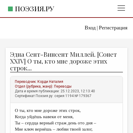
ПОЭЗИЯ.РУ
Вход
Регистрация
ГЛАВНОЕ МЕНЮ
|
ПОЭЗИЯ.РУ
ИЗДАТЕЛЬСТВО
Эдна Сент-Винсент Миллей. [Сонет
ЖАНРЫ
XXIV] О ты, кто мне дороже этих
строк...
АВТОРЫ
КОММЕНТАРИИ
Переводчик:
Корди Наталия
Отдел (рубрика, жанр):
Переводы
ЛИТСАЛОН
Дата и время публикации: 25.12.2023, 12:13:40
Сертификат Поэзия.ру: серия 1194 № 179367
НОВОСТИ
ПРАВИЛА САЙТА
О ты, кто мне дороже этих строк,
Когда уйдёшь навеки от меня,
ОТДЕЛЫ И РУБРИКИ
Ты – сердца верный страж день ото дня –
Мне ключ вернёшь – любви твоей залог,
ИЗБРАННОЕ