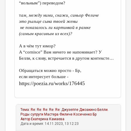
“вольным”) переводом?
т
ам, между ними, скажи, синьор Феличе
это рыльце сына твоей жены
не показалось ли картинкой в рамке
(самым красивым из всех)?
А в чём тут юмор?
A “cornisce” Вам ничего не напоминает? У
Белли, к слову, встречается в другом контексте…
Обращаться можно просто - Бр,
eсли интересует больше -
https://poezia.ru/works/176445
Тема:
Re: Re: Re: Re: Re: Джузеппе Джоакино Белли.
Роды супруги Мастера Филиче
Косиченко Бр
Автор
Екатерина Камаева
Дата и время: 14.11.2023, 13:12:23