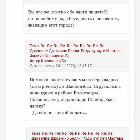
Вы что же, слитно обе части пишете?)
но по-любому рада беседовать с человеком,
знающим этот город))
Тема:
Re: Re: Re: Re: Re: Re: Re: Re: Re: Re:
Джузеппе Джоакино Белли. Роды супруги Мастера
Филиче
Косиченко Бр
Автор
Косиченко Бр
Дата и время: 20.11.2023, 12:45:17
Помню в юности ехали мы на перекладных
(электричках) до Шанбидэбао. Сгрузились в
ночи где-то в районе Бологоецзы.
Спрашиваем у дедушки: до Шанбидэбао
далеко?
- Да вон он - рукой подать...
Тема:
Re: Re: Re: Re: Re: Re: Re: Re: Re: Re: Re:
Джузеппе Джоакино Белли. Роды супруги Мастера