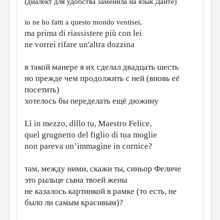
(диалект для удобства заменила на язык Данте)
io ne ho fatti a questo mondo ventisei,
ma prima di riassistere più con lei
ne vorrei rifare un'altra dozzina
в такой манере я их сделал двадцать шесть
но прежде чем продолжить с ней (вновь её
посетить)
хотелось бы переделать ещё дюжину
Lì in mezzo, dìllo tu, Maestro Felice,
quel grugnetto del figlio di tua moglie
non pareva un’immagine in cornice?
там, между ними, скажи ты, синьор Феличе
это рыльце сына твоей жены
не казалось картинкой в рамке (то есть, не
было ли самым красивым)?