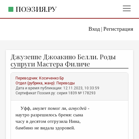
ПОЭЗИЯ.РУ
Вход
Регистрация
ГЛАВНОЕ МЕНЮ
|
ПОЭЗИЯ.РУ
ИЗДАТЕЛЬСТВО
Джузеппе Джоакино Белли. Роды
ЖАНРЫ
супруги Мастера Филиче
АВТОРЫ
Переводчик:
Косиченко Бр
КОММЕНТАРИИ
Отдел (рубрика, жанр):
Переводы
Дата и время публикации: 12.11.2023, 10:33:59
ЛИТСАЛОН
Сертификат Поэзия.ру: серия 1839 № 178293
НОВОСТИ
Уфф, амулет помог ли,
агнусдей
-
ПРАВИЛА САЙТА
наутро разрешилось бремя: сына
часу в десятом отгрузила Нина,
ОТДЕЛЫ И РУБРИКИ
бамбино не видала здоровей.
ИЗБРАННОЕ