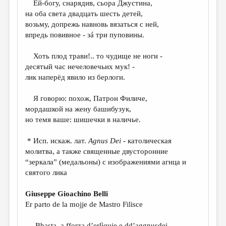
Ей-богу, снарядив, сьора Джустина,
на оба света двадцать шесть детей,
ДАЙДЖЕСТ
возьму, допрежь навновь вязаться с ней,
ПРОИЗВЕДЕНИЯ
впредь повивное - зá три пуповины.
ПЕРЕВОДЫ
Хоть плод трави!.. то чудище не ноги -
десятый час нечеловечьих мук! -
КОНКУРСЫ
лик наперёд явило из берлоги.
ДЕТСКАЯ КОМНАТА
Я говорю: похож, Патрон Филиче,
КНИЖНАЯ ПОЛКА
мордашкой на жену башибузук,
но темя ваше: шишечки в наличье.
ОБЗОР ЛИТЕРАТУРЫ
СТРАНИЦЫ ПАМЯТИ
* Исп. искаж. лат.
Agnus
Dei
- католическая
молитва, а также священные двусторонние
ОБЪЯВЛЕНИЯ
“зеркала” (медальоны) с изображениями агнца и
святого лика
КОЛОНКА РЕДАКТОРА
РЕДКОЛЛЕГИЯ
Giuseppe Gioachino Belli
Er parto de la mojje de Mastro Filisce
ОТ РЕДАКЦИИ
Bbasta, a fforza d’erlìquie e dd’aggnusdei