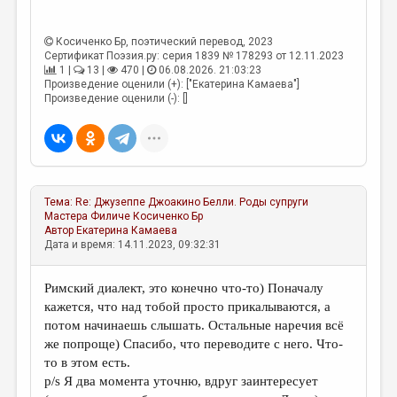
Косиченко Бр
, поэтический перевод, 2023
Сертификат Поэзия.ру: серия 1839 № 178293 от 12.11.2023
1 |
13 |
470 |
06.08.2026. 21:03:23
Произведение оценили (+): ["Екатерина Камаева"]
Произведение оценили (-): []
Тема:
Re: Джузеппе Джоакино Белли. Роды супруги
Мастера Филиче
Косиченко Бр
Автор
Екатерина Камаева
Дата и время: 14.11.2023, 09:32:31
Римский диалект, это конечно что-то) Поначалу
кажется, что над тобой просто прикалываются, а
потом начинаешь слышать. Остальные наречия всё
же попроще) Спасибо, что переводите с него. Что-
то в этом есть.
p/s Я два момента уточню, вдруг заинтересует