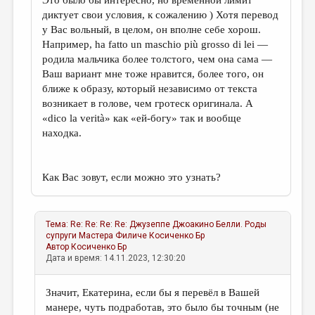
Это было бы интересно, но временной лимит
диктует свои условия, к сожалению ) Хотя перевод
у Вас вольный, в целом, он вполне себе хорош.
Например, ha fatto un maschio più grosso di lei —
родила мальчика более толстого, чем она сама —
Ваш вариант мне тоже нравится, более того, он
ближе к образу, который независимо от текста
возникает в голове, чем гротеск оригинала. А
«dico la verità» как «ей-богу» так и вообще
находка.
Как Вас зовут, если можно это узнать?
Тема:
Re: Re: Re: Re: Джузеппе Джоакино Белли. Роды
супруги Мастера Филиче
Косиченко Бр
Автор
Косиченко Бр
Дата и время: 14.11.2023, 12:30:20
Значит, Екатерина, если бы я перевёл в Вашей
манере, чуть подработав, это было бы точным (не