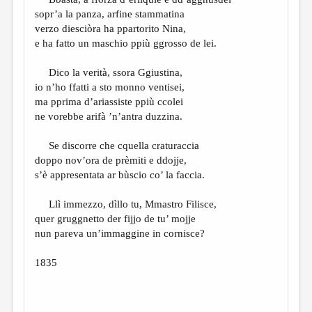
МАЛАЯ ПРОЗА
sopr’a la panza, arfine stammatina
ЭССЕИСТИКА
verzo diesciòra ha ppartorito Nina,
e ha fatto un maschio ppiù ggrosso de lei.
ЛИТЕРАТУРОВЕДЕНИЕ
Dico la verità, ssora Ggiustina,
КУЛЬТУРОВЕДЕНИЕ
io n’ho ffatti a sto monno ventisei,
ПУБЛИЦИСТИКА
ma pprima d’ariassiste ppiù ccolei
ne vorebbe arifà ’n’antra duzzina.
РЕЦЕНЗИРОВАНИЕ
Se discorre che cquella craturaccia
ЦИКЛЫ ПУБЛИКАЦИЙ
doppo nov’ora de prèmiti e ddojje,
ТРЕДИАКОВСКИЙ
s’è appresentata ar bùscio co’ la faccia.
МЕДИА
Llì immezzo, dìllo tu, Mmastro Filisce,
quer gruggnetto der fijjo de tu’ mojje
ВКОНТАКТЕ
nun pareva un’immaggine in cornisce?
1835