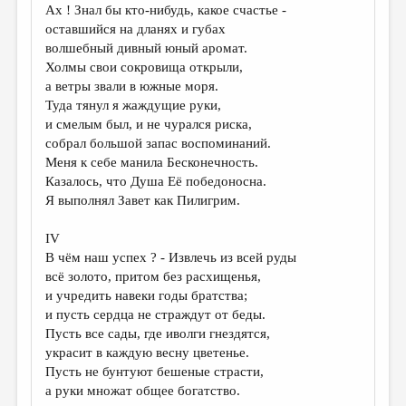
Ах ! Знал бы кто-нибудь, какое счастье -
оставшийся на дланях и губах
волшебный дивный юный аромат.
Холмы свои сокровища открыли,
а ветры звали в южные моря.
Туда тянул я жаждущие руки,
и смелым был, и не чурался риска,
собрал большой запас воспоминаний.
Меня к себе манила Бесконечность.
Казалось, что Душа Её победоносна.
Я выполнял Завет как Пилигрим.
IV
В чём наш успех ? - Извлечь из всей руды
всё золото, притом без расхищенья,
и учредить навеки годы братства;
и пусть сердца не страждут от беды.
Пусть все сады, где иволги гнездятся,
украсит в каждую весну цветенье.
Пусть не бунтуют бешеные страсти,
а руки множат общее богатство.