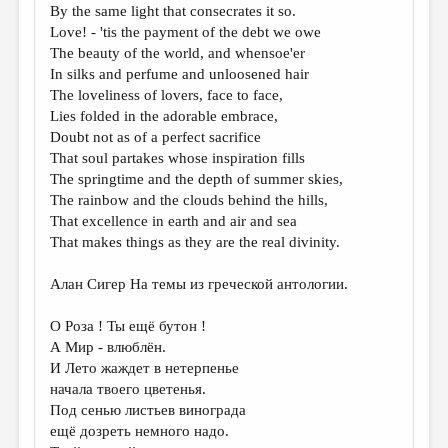
By the same light that consecrates it so.
Love! - 'tis the payment of the debt we owe
The beauty of the world, and whensoe'er
In silks and perfume and unloosened hair
The loveliness of lovers, face to face,
Lies folded in the adorable embrace,
Doubt not as of a perfect sacrifice
That soul partakes whose inspiration fills
The springtime and the depth of summer skies,
The rainbow and the clouds behind the hills,
That excellence in earth and air and sea
That makes things as they are the real divinity.
Алан Сигер На темы из греческой антологии.
О Роза ! Ты ещё бутон !
А Мир - влюблён.
И Лето жаждет в нетерпенье
начала твоего цветенья.
Под сенью листьев винограда
ещё дозреть немного надо.