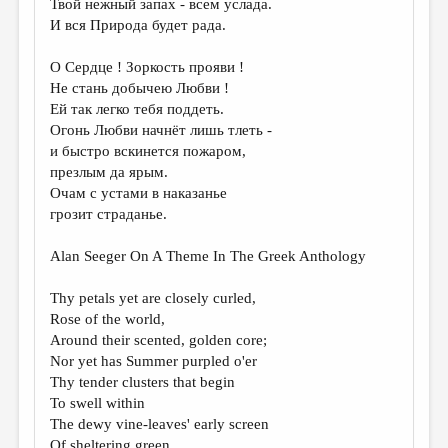
Твой нежный запах - всем услада.
И вся Природа будет рада.
О Сердце ! Зоркость прояви !
Не стань добычею Любви !
Ей так легко тебя поддеть.
Огонь Любви начнёт лишь тлеть -
и быстро вскинется пожаром,
презлым да ярым.
Очам с устами в наказанье
грозит страданье.
Alan Seeger On A Theme In The Greek Anthology
Thy petals yet are closely curled,
Rose of the world,
Around their scented, golden core;
Nor yet has Summer purpled o'er
Thy tender clusters that begin
To swell within
The dewy vine-leaves' early screen
Of sheltering green.