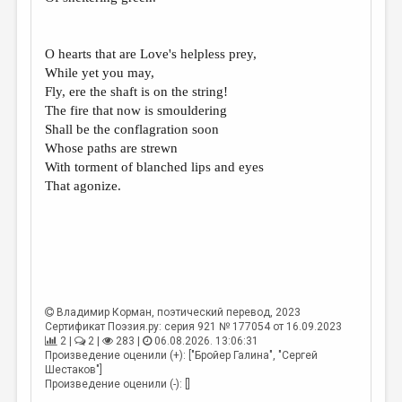
O hearts that are Love's helpless prey,
While yet you may,
Fly, ere the shaft is on the string!
The fire that now is smouldering
Shall be the conflagration soon
Whose paths are strewn
With torment of blanched lips and eyes
That agonize.
Владимир Корман
, поэтический перевод, 2023
Сертификат Поэзия.ру: серия 921 № 177054 от 16.09.2023
2 |
2 |
283 |
06.08.2026. 13:06:31
Произведение оценили (+): ["Бройер Галина", "Сергей
Шестаков"]
Произведение оценили (-): []