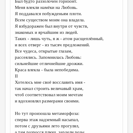
Был будто раззолочен горизонт.
Меня влекли намёки на Любовь.
ДАЙДЖЕСТ
Я поддавался побужденьям плоти.
ПРОИЗВЕДЕНИЯ
Всем существом моим она владела.
Я взбудоражен был внутри от чувств,
ПЕРЕВОДЫ
знакомых и ярчайшим из людей.
Таких - лишь чуть, я ж - атом расщеплённый,
КОНКУРСЫ
и всех отверг - из тысяч предложений.
ДЕТСКАЯ КОМНАТА
Все чудеса, открытые глазам,
рассеялись. Запомнилась Любовь:
КНИЖНАЯ ПОЛКА
сильнейшие отличнейшие дрожжи.
Краса влекла - была непобедима.
ОБЗОР ЛИТЕРАТУРЫ
II
СТРАНИЦЫ ПАМЯТИ
Хотелось мне своё восславить имя -
так начал строить величавый храм,
ОБЪЯВЛЕНИЯ
чтоб соответствовал моим мечтам
и вдохновлял размерами своими.
КОЛОНКА РЕДАКТОРА
Но тут произошла метаморфоза:
РЕДКОЛЛЕГИЯ
сперва этаж надземный насыпал,
ОТ РЕДАКЦИИ
потом с друзьями лето прогулял,
а там разросся плющ, зардели розы.