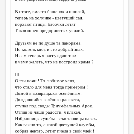
МАЛАЯ ПРОЗА
В итоге, вместо башенок и шпилей,
ЭССЕИСТИКА
теперь на холмике - цветущий сад,
ЛИТЕРАТУРОВЕДЕНИЕ
порхают птицы, бабочки летят.
Таков конец предпринятых усилий.
КУЛЬТУРОВЕДЕНИЕ
Друзьям не по душе та панорама.
ПУБЛИЦИСТИКА
Но холмик мил, и это добрый знак.
РЕЦЕНЗИРОВАНИЕ
И сам теперь я рассуждаю так:
к чему жалеть, что не построил храма ?
ЦИКЛЫ ПУБЛИКАЦИЙ
III
ТРЕДИАКОВСКИЙ
О эти ночи ! То любимое чело,
МЕДИА
что стало для меня тогда примером !
Домой я возвращался осенённым.
ВКОНТАКТЕ
Дождавшийся зелёного рассвета,
ступал под своды Триумфальных Арок.
Отпив из чаши радости, я плакал.
Избранницы судьбы - счастливицы навек.
Как важно то, с какой цветущей клумбы,
собрав нектар, летит пчела в свой улей !