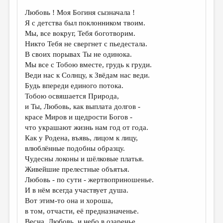
Любовь ! Моя Богиня сызначала !
Я с детства был поклонником твоим.
Мы, все вокруг, Тебя боготворим.
Никто Тебя не свергнет с пьедестала.
В своих порывах Ты не одинока.
Мы все с Тобою вместе, грудь к груди.
Веди нас к Солнцу, к Звёдам нас веди.
Будь впереди единого потока.
Тобою освяшается Природа,
и Ты, Любовь, как выплата долгов -
красе Миров и щедрости Богов -
что украшают жизнь нам год от года.
Как у Родена, въявь, лицом к лицу,
влюблённые подобны образцу.
Чудесны локоны и шёлковые платья.
Живейшие прелестные объятья.
Любовь - по сути - жертвоприношенье.
И в нём всегда участвует душа.
Вот этим-то она и хороша,
в том, отчасти, её предназначенье.
Весна, Любовь, и небо в озаренье.