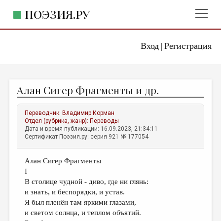
ПОЭЗИЯ.РУ
Вход
Регистрация
ГЛАВНОЕ МЕНЮ
|
ПОЭЗИЯ.РУ
ИЗДАТЕЛЬСТВО
Алан Сигер Фрагменты и др.
ЖАНРЫ
АВТОРЫ
Переводчик:
Владимир Корман
Отдел (рубрика, жанр):
Переводы
КОММЕНТАРИИ
Дата и время публикации: 16.09.2023, 21:34:11
Сертификат Поэзия.ру: серия 921 № 177054
ЛИТСАЛОН
Алан Сигер Фрагменты
НОВОСТИ
I
ПРАВИЛА САЙТА
В столице чудной - диво, где ни глянь:
и знать, и беспорядки, и устав.
Я был пленён там яркими глазами,
ОТДЕЛЫ И РУБРИКИ
и светом солнца, и теплом объятий.
ИЗБРАННОЕ