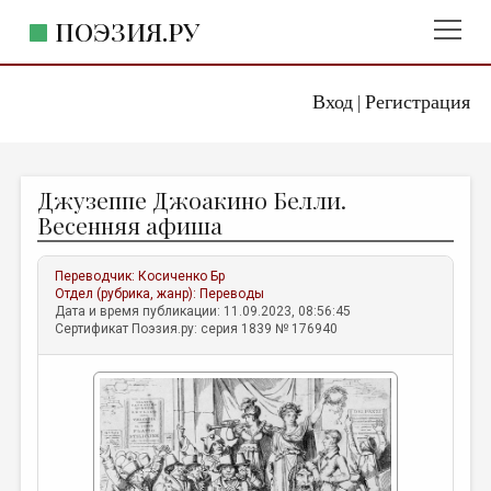
ПОЭЗИЯ.РУ
Вход
Регистрация
ГЛАВНОЕ МЕНЮ
|
ПОЭЗИЯ.РУ
ИЗДАТЕЛЬСТВО
Джузеппе Джоакино Белли.
ЖАНРЫ
Весенняя афиша
АВТОРЫ
Переводчик:
Косиченко Бр
КОММЕНТАРИИ
Отдел (рубрика, жанр):
Переводы
Дата и время публикации: 11.09.2023, 08:56:45
ЛИТСАЛОН
Сертификат Поэзия.ру: серия 1839 № 176940
НОВОСТИ
ПРАВИЛА САЙТА
ОТДЕЛЫ И РУБРИКИ
ИЗБРАННОЕ