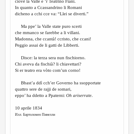
ciovè la Valle e ’r Teatrino Fiani.
In quanto a Ccassandrino li Romani
dicheno a cchi cce va: “Llei se diverti.”
Ma ppe’ la Valle state puro scerti
che mmanco se farebbe a li villani.
Madonna, che ccantà! ccristo, che ccani!
Peggio assai de li gatti de Libberti.
Disce: la terza sera nun fischiorno.
Chi aveva da fischià? li chiavettari?
Si er teatro era vòto com’un corno!
Bbast’a ddì cch’er Governo ha ssopportate
quattro sere de rajji de somari,
eppo’ ha ddetto a Ppaterni:
Oh ariserrate
.
10 aprile 1834
Илл. Бартоломео Пинелли