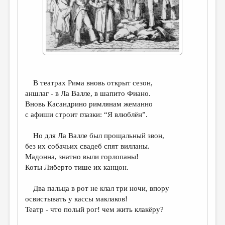
ДАЙДЖЕСТ
ПРОИЗВЕДЕНИЯ
ПЕРЕВОДЫ
КОНКУРСЫ
В театрах Рима вновь открыт сезон,
ДЕТСКАЯ КОМНАТА
аншлаг - в Ла Валле, в шапито Фиано.
КНИЖНАЯ ПОЛКА
Вновь Касандрино римлянам жеманно
с афиши строит глазки: “Я влюблён”.
ОБЗОР ЛИТЕРАТУРЫ
Но для Ла Валле был прощальный звон,
СТРАНИЦЫ ПАМЯТИ
без их собачьих свадеб спят вилланы.
ОБЪЯВЛЕНИЯ
Мадонна, знатно выли горлопаны!
Коты Либерто тише их канцон.
КОЛОНКА РЕДАКТОРА
Два пальца в рот не клал три ночи, впору
РЕДКОЛЛЕГИЯ
освистывать у кассы маклаков!
Театр - что полый рог! чем жить клакёру?
ОТ РЕДАКЦИИ