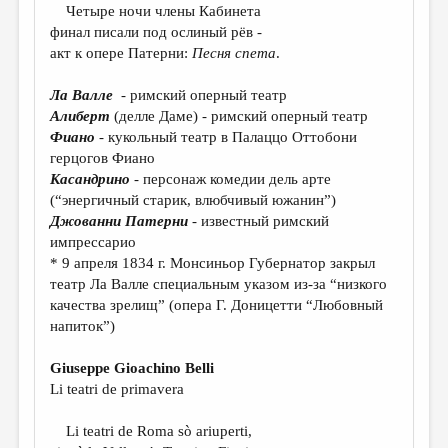
МАЛАЯ ПРОЗА
Четыре ночи члены Кабинета
финал писали под ослиный рёв -
ЭССЕИСТИКА
акт к опере Патерни:
Песня спета
.
ЛИТЕРАТУРОВЕДЕНИЕ
Ла Валле
- римский оперный театр
КУЛЬТУРОВЕДЕНИЕ
Алиберт
(делле Даме) - римский оперный театр
Фиано
- кукольный театр в Палаццо Оттобони
ПУБЛИЦИСТИКА
герцогов Фиано
Касандрино
- персонаж комедии дель арте
РЕЦЕНЗИРОВАНИЕ
(“энергичный старик, влюбчивый южанин”)
ЦИКЛЫ ПУБЛИКАЦИЙ
Джованни Патерни
- известный римский
импрессарио
ТРЕДИАКОВСКИЙ
* 9 апреля 1834 г. Монсиньор Губернатор закрыл
театр Ла Валле специальным указом из-за “низкого
МЕДИА
качества зрелищ” (опера Г. Доницетти “Любовный
ВКОНТАКТЕ
напиток”)
Giuseppe Gioachino Belli
Li teatri de primavera
Li teatri de Roma sò ariuperti,