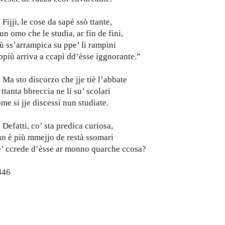
jji, le cose da sapé ssò ttante,
un omo che le studia, ar fin de fini,
ù ss’arrampica su ppe’ li rampini
ppiù arriva a ccapì dd’èsse iggnorante.”
 sto discorzo che jje tiè l’abbate
 ttanta bbreccia ne li su’ scolari
me si jje discessi nun studiate.
fatti, co’ sta predica curiosa,
n è più mmejjo de restà ssomari
’ ccrede d’èsse ar monno quarche ccosa?
846