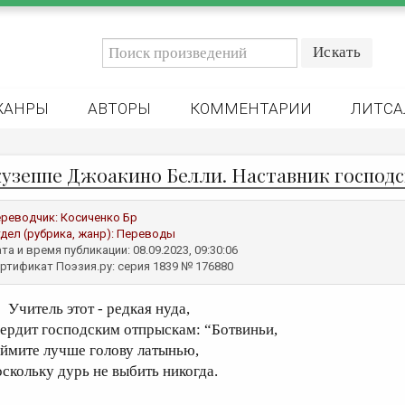
ЖАНРЫ
АВТОРЫ
КОММЕНТАРИИ
ЛИТСА
узеппе Джоакино Белли. Наставник господс
реводчик:
Косиченко Бр
дел (рубрика, жанр):
Переводы
та и время публикации: 08.09.2023, 09:30:06
ртификат Поэзия.ру: серия 1839 № 176880
читель этот - редкая нуда,
вердит господским отпрыскам: “Ботвиньи,
аймите лучше голову латынью,
оскольку дурь не выбить никогда.