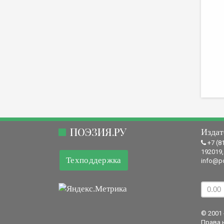
ПОЭЗИЯ.РУ
Издат
+7 (8
192019,
Техподдержка
info@po
© 2001 
Права 