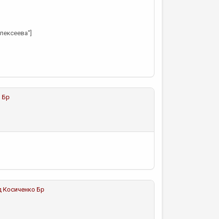
лексеева"]
 Бр
д
Косиченко Бр