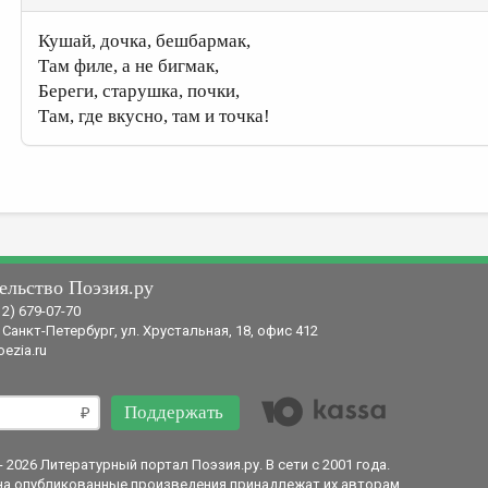
Кушай, дочка, бешбармак,
Там филе, а не бигмак,
Береги, старушка, почки,
Там, где вкусно, там и точка!
ельство Поэзия.ру
12) 679-07-70
 Санкт-Петербург, ул. Хрустальная, 18, офис 412
ezia.ru
Поддержать
- 2026 Литературный портал Поэзия.ру. В сети с 2001 года.
на опубликованные произведения принадлежат их авторам.