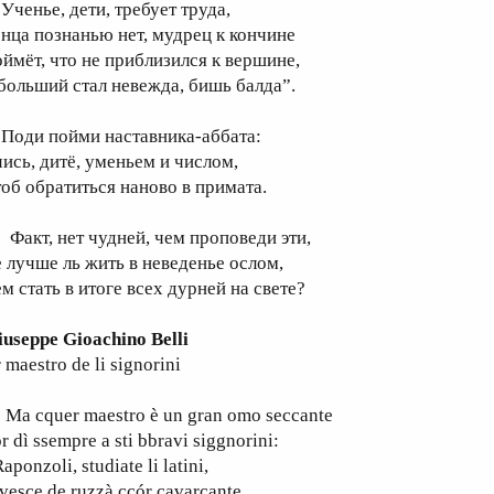
ченье, дети, требует труда,
онца познанью нет, мудрец к кончине
оймёт, что не приблизился к вершине,
 больший стал невежда, бишь балда”.
оди пойми наставника-аббата:
чись, дитё, уменьем и числом,
тоб обратиться наново в примата.
акт, нет чудней, чем проповеди эти,
е лучше ль жить в неведенье ослом,
м стать в итоге всех дурней на свете?
iuseppe Gioachino Belli
 maestro de li signorini
a cquer maestro è un gran omo seccante
r dì ssempre a sti bbravi siggnorini:
aponzoli, studiate li latini,
vesce de ruzzà ccór cavarcante.