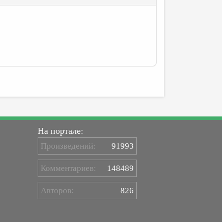
На портале:
Произведений:
91993
Комментариев:
148489
Авторов:
826