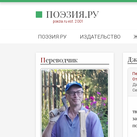
ПОЭЗИЯ.РУ
poezia.ru est. 2001
ПОЭЗИЯ.РУ
ИЗДАТЕЛЬСТВО
Дж
П
ереводчик
Пе
От
Да
Се
У
т
з
п