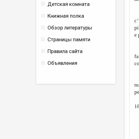
Детская комната
Fi
Книжная полка
c’
Обзор литературы
pi
e 
Страницы памяти
Ma
Правила сайта
fa
Объявления
co
De
nu
pe
1