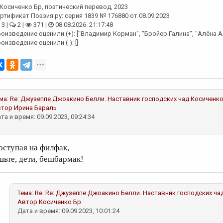
Косиченко Бр
, поэтический перевод, 2023
ртификат Поэзия.ру: серия 1839 № 176880 от 08.09.2023
3 |
2 |
371 |
08.08.2026. 21:17:48
оизведение оценили (+): ["Владимир Корман", "Бройер Галина", "Алёна А
оизведение оценили (-): []
ма:
Re: Джузеппе Джоакино Белли. Наставник господских чад
Косиченко
втор
Ирина Бараль
та и время: 09.09.2023, 09:24:34
оступая на филфак,
шьте, дети, бешбармак!
Тема:
Re: Re: Джузеппе Джоакино Белли. Наставник господских ча
Автор
Косиченко Бр
Дата и время: 09.09.2023, 10:01:24