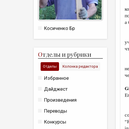
У
к
п
а
Косиченко Бр
П
у
ч
О
тделы и рубрики
Ф
Отделы
Колонка редактора
н
че
Избранное
G
Дайджест
Er
Произведения
M
Переводы
co
“R
Конкурсы
in