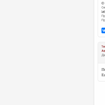
Се
Пр
Пр
Те
А
Да
П
Е