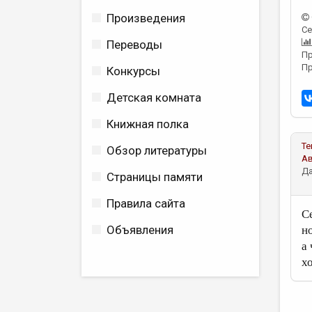
Произведения
Се
Переводы
Пр
Пр
Конкурсы
Детская комната
Книжная полка
Те
Обзор литературы
А
Да
Страницы памяти
Правила сайта
С
Объявления
н
а
хо