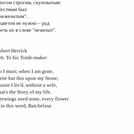
логом строгим, скуповатым:
Честным был
 неженатым".
 цветов не нужно – рад
реть их в слове "неженат".
obert Herrick
46. To his Tomb-maker
 I must; when I am gone,
ite but this upon my Stone;
aste I liv'd, without a wife,
at's the Story of my life.
rewings need none, every flower
 in this word, Batchelour.