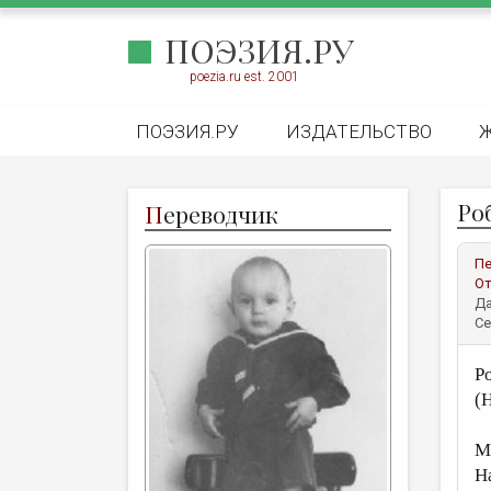
ПОЭЗИЯ.РУ
poezia.ru est. 2001
ПОЭЗИЯ.РУ
ИЗДАТЕЛЬСТВО
Ро
П
ереводчик
Пе
От
Да
Се
Р
(
М
Н