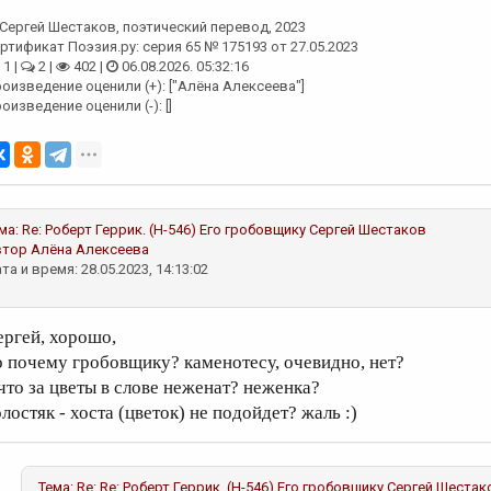
Сергей Шестаков
, поэтический перевод, 2023
ртификат Поэзия.ру: серия 65 № 175193 от 27.05.2023
1 |
2 |
402 |
06.08.2026. 05:32:16
оизведение оценили (+): ["Алёна Алексеева"]
оизведение оценили (-): []
ма:
Re: Роберт Геррик. (Н-546) Его гробовщику
Сергей Шестаков
втор
Алёна Алексеева
та и время: 28.05.2023, 14:13:02
ергей, хорошо,
о почему гробовщику? каменотесу, очевидно, нет?
 что за цветы в слове неженат? неженка?
лостяк - хоста (цветок) не подойдет? жаль :)
Тема:
Re: Re: Роберт Геррик. (Н-546) Его гробовщику
Сергей Шестак