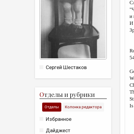
С
"
и
И
З
R
5
Сергей Шестаков
Go
Wr
Ch
Th
О
тделы и рубрики
St
Is
Отделы
Колонка редактора
Избранное
Дайджест